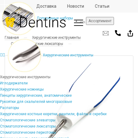
Отзывы
Доставка
Новости
Статьи
Популярные наборы
Ассортимент
Главная
Хирургические инструменты
Стоматологические люксаторы
Хирургические инструменты
Хирургические инструменты
Иглодержатели
Хирургические ножницы
Пинцеты хирургические, анатомические
Рукоятки для скальпелей многоразовые
Распаторы
Хирургические костные кюретки, рашпили, файлы и скребки
Стоматологические элеваторы
Стоматологические люксаторы
Стоматологические периотомы