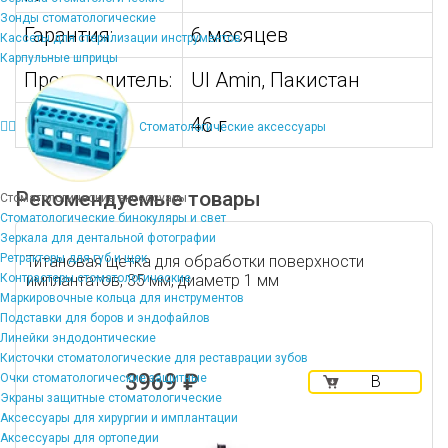
Зонды стоматологические
Гарантия:
6 месяцев
Кассеты для стерилизации инструментов
Карпульные шприцы
Производитель:
Ul Amin, Пакистан
Вес:
46 г
Стоматологические аксессуары
Рекомендуемые товары
Стоматологические аксессуары
Стоматологические бинокуляры и свет
Зеркала для дентальной фотографии
Ретракторы для губ и щек
Титановая щетка для обработки поверхности
Контрастеры стоматологические
имплантатов, 35 мм, диаметр 1 мм
Маркировочные кольца для инструментов
Подставки для боров и эндофайлов
Линейки эндодонтические
Кисточки стоматологические для реставрации зубов
3969 ₽
Очки стоматологические защитные
В
Экраны защитные стоматологические
корзину
Аксессуары для хирургии и имплантации
Аксессуары для ортопедии