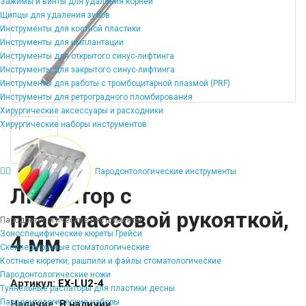
Зажимы и винты для удаления корней
Щипцы для удаления зубов
Инструменты для костной пластики
Инструменты для имплантации
Инструменты для открытого синус-лифтинга
Инструменты для закрытого синус-лифтинга
Инструменты для работы с тромбоцитарной плазмой (PRF)
Инструменты для ретроградного пломбирования
Хирургические аксессуары и расходники
Хирургические наборы инструментов
Пародонтологические инструменты
Люксатор с
пластмассовой рукояткой,
Пародонтологические инструменты
Зоноспецифические кюреты Грейси
4 мм
Скейлеры ручные стоматологические
Костные кюретки, рашпили и файлы стоматологические
Пародонтологические ножи
Артикул:
EX-LU2-4
Туннельные распаторы для пластики десны
Пародонтологические наборы
Наличие:
В наличии