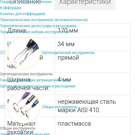
Описание
Характеристики
Гладилки стоматологические
Коффердам
Клампы для коффердама
Терапевтические инструменты (вспомогательное)
Терапевтические аксессуары и расходники
Длина:
170 мм
Терапевтические наборы инструментов
Ширина:
34 мм
Ортопедические инструменты
Вид рабочей
прямой
части:
Ортопедические инструменты
Ширина
4 мм
Пакеры для укладки ретракционной нити
Ортопедические аксессуары и расходники
рабочей части:
Материал:
нержавеющая сталь
Общие инструменты
марки AISI 410
Материал
пластмасса
Общие инструменты
рукоятки:
Зеркала стоматологические