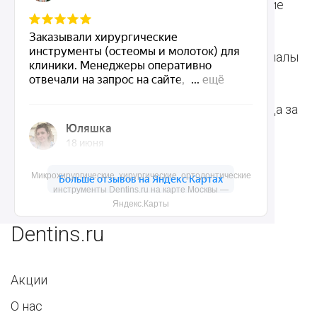
Пародонтологические
Стоматологические
инструменты
материалы
Ортодонтические
Расходные материалы
инструменты
для стоматологии
Терапевтические
Средства для ухода за
инструменты
полостью рта
Ортопедические
Зубным техникам
Микрохирургические, хирургические, ортодонтические
инструменты
инструменты Dentins.ru на карте Москвы —
Яндекс.Карты
Dentins.ru
Акции
О нас