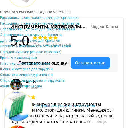
Стоматологические расходные материалы
Расходники стоматологические для ортопедов
Расходники стоматологические для терапевтов
Эластические цепочки для брекетов (чейны)
Эластические лигатуры для брекетов
Дуги ортодонтические для брекетов
Лигатуры металлические ортодонтические
Ортодонтические резинки (эластики)
Брекеты и аксессуары
Пластины для вакуумформера
Шовный материал для хирургии
Скальпели микрохирургические
Стерильные одноразовые инструменты
Файлы эндодонтические
Средства для ухода за полостью рта