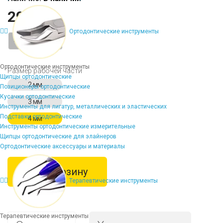
2920 ₽
Ортодонтические инструменты
-
+
Ортодонтические инструменты
Размер рабочей части
Щипцы ортодонтические
2 мм
Позиционеры ортодонтические
Кусачки ортодонтические
3 мм
Инструменты для лигатур, металлических и эластических
Подставки ортодонтические
4 мм
Инструменты ортодонтические измерительные
Щипцы ортодонтические для элайнеров
Ортодонтические аксессуары и материалы
В корзину
Терапевтические инструменты
Терапевтические инструменты