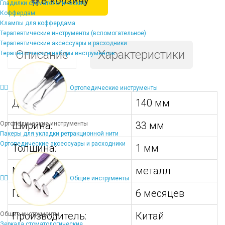
В корзину
Гладилки стоматологические
Коффердам
Клампы для коффердама
Терапевтические инструменты (вспомогательное)
Терапевтические аксессуары и расходники
Описание
Характеристики
Терапевтические наборы инструментов
Ортопедические инструменты
Длина:
140 мм
Ширина:
33 мм
Ортопедические инструменты
Пакеры для укладки ретракционной нити
Ортопедические аксессуары и расходники
Толщина:
1 мм
Материал:
металл
Общие инструменты
Гарантия:
6 месяцев
Производитель:
Китай
Общие инструменты
Зеркала стоматологические