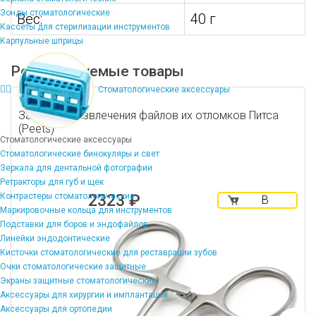
Зонды стоматологические
Вес:
40 г
Кассеты для стерилизации инструментов
Карпульные шприцы
Рекомендуемые товары
Стоматологические аксессуары
Зажим для извлечения файлов их отломков Питса
(Peets)
Стоматологические аксессуары
Стоматологические бинокуляры и свет
Зеркала для дентальной фотографии
Ретракторы для губ и щек
2323 ₽
Контрастеры стоматологические
В
Маркировочные кольца для инструментов
корзину
Подставки для боров и эндофайлов
Линейки эндодонтические
Кисточки стоматологические для реставрации зубов
Очки стоматологические защитные
Экраны защитные стоматологические
Аксессуары для хирургии и имплантации
Аксессуары для ортопедии