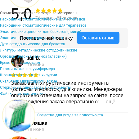
Стоматологические расходные материалы
Расходники стоматологические для ортопедов
Расходники стоматологические для терапевтов
Эластические цепочки для брекетов (чейны)
Эластические лигатуры для брекетов
Дуги ортодонтические для брекетов
Лигатуры металлические ортодонтические
Ортодонтические резинки (эластики)
Брекеты и аксессуары
Пластины для вакуумформера
Шовный материал для хирургии
Скальпели микрохирургические
Стерильные одноразовые инструменты
Файлы эндодонтические
Средства для ухода за полостью рта