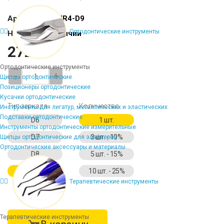
Артикул:
PH-MR4-D9
Ортодонтические инструменты
Наличие:
В наличии
2724 ₽
Ортодонтические инструменты
-
+
Щипцы ортодонтические
Позиционеры ортодонтические
Кусачки ортодонтические
Тип зеркала
Количество
Инструменты для лигатур, металлических и эластических
Подставки ортодонтические
D6
1 шт.
Инструменты ортодонтические измерительные
D7
3 шт. - 10%
Щипцы ортодонтические для элайнеров
Ортодонтические аксессуары и материалы
D8
5 шт. - 15%
D9
10 шт. - 25%
Терапевтические инструменты
Терапевтические инструменты