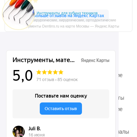
Инструменты для зубных техников
Микрохирургические, хирургические, ортодонтические
инструменты Dentins.ru на карте Москвы — Яндекс.Карты
Ассортимент
Популярные наборы
Стоматологические
Хирургические
аксессуары
инструменты
Общие инструменты
Пародонтологические
Стоматологические
инструменты
материалы
Ортодонтические
Расходные материалы