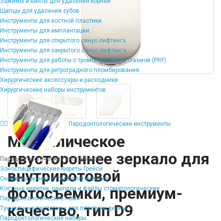
Зажимы и винты для удаления корней
Щипцы для удаления зубов
Инструменты для костной пластики
Инструменты для имплантации
Инструменты для открытого синус-лифтинга
Инструменты для закрытого синус-лифтинга
Инструменты для работы с тромбоцитарной плазмой (PRF)
Инструменты для ретроградного пломбирования
Хирургические аксессуары и расходники
Хирургические наборы инструментов
Пародонтологические инструменты
Металлическое
двустороннее зеркало для
Пародонтологические инструменты
Зоноспецифические кюреты Грейси
внутриротовой
Скейлеры ручные стоматологические
фотосъемки, премиум-
Костные кюретки, рашпили и файлы стоматологические
Пародонтологические ножи
качество, тип D9
Туннельные распаторы для пластики десны
Пародонтологические наборы