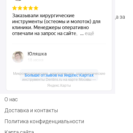
инструменты
для стоматологии
Терапевтические
Средства для ухода за
инструменты
полостью рта
Ортопедические
Зубным техникам
инструменты
Dentins.ru
Микрохирургические, хирургические, ортодонтические
инструменты Dentins.ru на карте Москвы —
Яндекс.Карты
Акции
О нас
Доставка и контакты
Политика конфиденциальности
Карта сайта