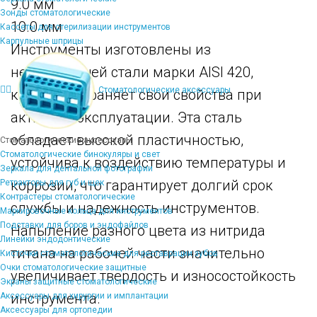
9.0 мм
Зонды стоматологические
10.0 мм
Кассеты для стерилизации инструментов
Карпульные шприцы
Инструменты изготовлены из
нержавеющей стали марки AISI 420,
Стоматологические аксессуары
которая сохраняет свои свойства при
активной эксплуатации. Эта сталь
обладает высокой пластичностью,
Стоматологические аксессуары
Стоматологические бинокуляры и свет
устойчива к воздействию температуры и
Зеркала для дентальной фотографии
коррозии, что гарантирует долгий срок
Ретракторы для губ и щек
Контрастеры стоматологические
службы и надежность инструментов.
Маркировочные кольца для инструментов
Подставки для боров и эндофайлов
Напыление разного цвета из нитрида
Линейки эндодонтические
титана на рабочей части значительно
Кисточки стоматологические для реставрации зубов
Очки стоматологические защитные
увеличивает твердость и износостойкость
Экраны защитные стоматологические
инструмента.
Аксессуары для хирургии и имплантации
Аксессуары для ортопедии