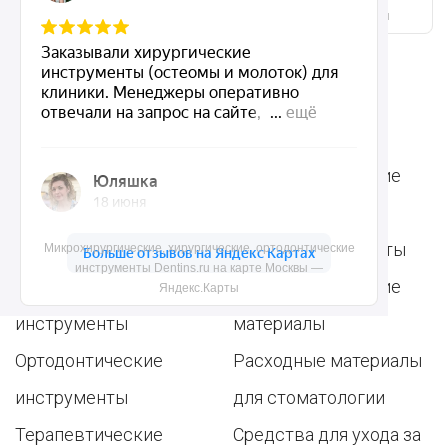
инструменты Dentins.ru на карте Москвы — Яндекс.Карты
Ассортимент
Популярные наборы
Стоматологические
Хирургические
аксессуары
инструменты
Общие инструменты
Микрохирургические, хирургические, ортодонтические
инструменты Dentins.ru на карте Москвы —
Пародонтологические
Стоматологические
Яндекс.Карты
инструменты
материалы
Ортодонтические
Расходные материалы
инструменты
для стоматологии
Терапевтические
Средства для ухода за