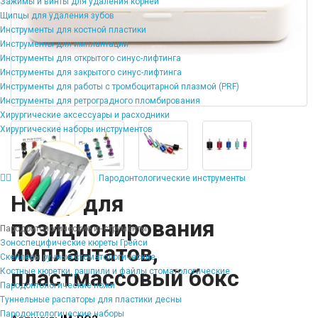
Зажимы и винты для удаления корней
Щипцы для удаления зубов
Инструменты для костной пластики
Инструменты для имплантации
Инструменты для открытого синус-лифтинга
Инструменты для закрытого синус-лифтинга
Инструменты для работы с тромбоцитарной плазмой (PRF)
Инструменты для ретроградного пломбирования
Хирургические аксессуары и расходники
Хирургические наборы инструментов
Пародонтологические инструменты
Набор для
позиционирования
Пародонтологические инструменты
Зоноспецифические кюреты Грейси
имплантатов,
Скейлеры ручные стоматологические
пластмассовый бокс
Костные кюретки, рашпили и файлы стоматологические
Пародонтологические ножи
Туннельные распаторы для пластики десны
Пародонтологические наборы