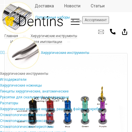
Отзывы
Доставка
Новости
Статьи
Популярные наборы
Ассортимент
Главная
Хирургические инструменты
Инструменты для имплантации
Хирургические инструменты
Хирургические инструменты
Иглодержатели
Хирургические ножницы
Пинцеты хирургические, анатомические
Рукоятки для скальпелей многоразовые
Распаторы
Хирургические костные кюретки, рашпили, файлы и скребки
Стоматологические элеваторы
Стоматологические люксаторы
Стоматологические периотомы