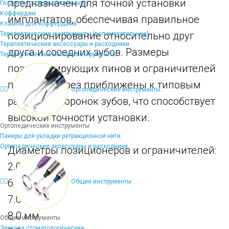
предназначен для точной установки
Гладилки стоматологические
Коффердам
имплантатов, обеспечивая правильное
Клампы для коффердама
позиционирование относительно друг
Терапевтические инструменты (вспомогательное)
Терапевтические аксессуары и расходники
друга и соседних зубов. Размеры
Терапевтические наборы инструментов
позиционирующих пинов и ограничителей
пилотных фрез приближены к типовым
Ортопедические инструменты
размерам коронок зубов, что способствует
высокой точности установки.
Ортопедические инструменты
Пакеры для укладки ретракционной нити
Ортопедические аксессуары и расходники
Диаметры позиционеров и ограничителей:
2.0 мм
6.0 мм
Общие инструменты
7.0 мм
8.0 мм
Общие инструменты
Зеркала стоматологические