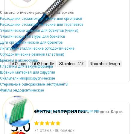
Стоматологические расходные материалы
Расходники стоматологические для ортопедов
Расходники стоматологические для терапевтов
Эластические цепочки для брекетов (чейны)
Эластические лигатуры для брекетов
Дуги ортодонтические для брекетов
Лигатуры металлические ортодонтические
Ортодонтические резинки (эластики)
Брекеты и аксессуары
TiO2 tips
TiO2 handle
Stainless 410
Rhombic design
Пластины для вакуумформера
Шовный материал для хирургии
Скальпели микрохирургические
Стерильные одноразовые инструменты
Файлы эндодонтические
Средства для ухода за полостью рта