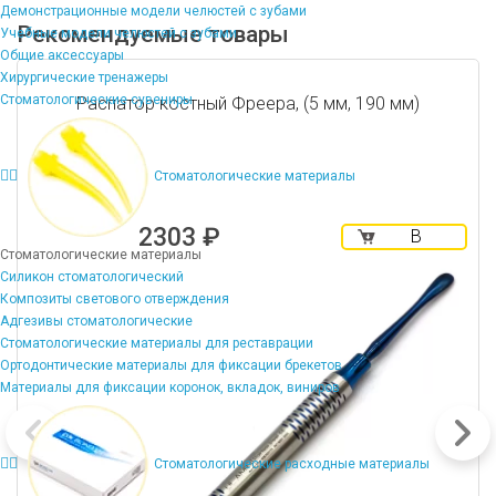
Демонстрационные модели челюстей с зубами
Рекомендуемые товары
Учебные модели челюстей с зубами
Общие аксессуары
Хирургические тренажеры
Стоматологические сувениры
Распатор костный Фреера, (5 мм, 190 мм)
Стоматологические материалы
2303 ₽
В
Стоматологические материалы
корзину
Силикон стоматологический
Композиты светового отверждения
Адгезивы стоматологические
Стоматологические материалы для реставрации
Ортодонтические материалы для фиксации брекетов
Материалы для фиксации коронок, вкладок, виниров
Стоматологические расходные материалы