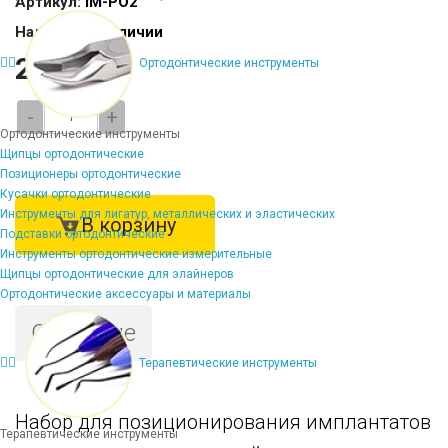
Артикул:
IM-PO2
Наличие:
В наличии
21511 ₽
Ортодонтические инструменты
-
+
Ортодонтические инструменты
Щипцы ортодонтические
Позиционеры ортодонтические
Кусачки ортодонтические
Инструменты для лигатур, металлических и эластических
В корзину
Подставки ортодонтические
Инструменты ортодонтические измерительные
Щипцы ортодонтические для элайнеров
Ортодонтические аксессуары и материалы
Описание
Терапевтические инструменты
Набор для позиционирования имплантатов
Терапевтические инструменты