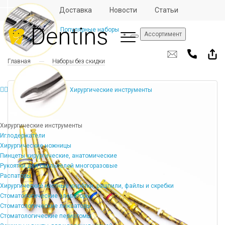
Отзывы
Доставка
Новости
Статьи
Популярные наборы
Ассортимент
Главная
Наборы без скидки
Хирургические инструменты
Хирургические инструменты
Иглодержатели
Хирургические ножницы
Пинцеты хирургические, анатомические
Рукоятки для скальпелей многоразовые
Распаторы
Хирургические костные кюретки, рашпили, файлы и скребки
Стоматологические элеваторы
Стоматологические люксаторы
Стоматологические периотомы