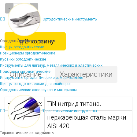
-
+
Ортодонтические инструменты
В корзину
Ортодонтические инструменты
Щипцы ортодонтические
Позиционеры ортодонтические
Кусачки ортодонтические
Инструменты для лигатур, металлических и эластических
Подставки ортодонтические
Описание
Характеристики
Инструменты ортодонтические измерительные
Щипцы ортодонтические для элайнеров
Ортодонтические аксессуары и материалы
Напыление:
TiN нитрид титана.
Терапевтические инструменты
Материал:
нержавеющая сталь марки
AISI 420.
Терапевтические инструменты