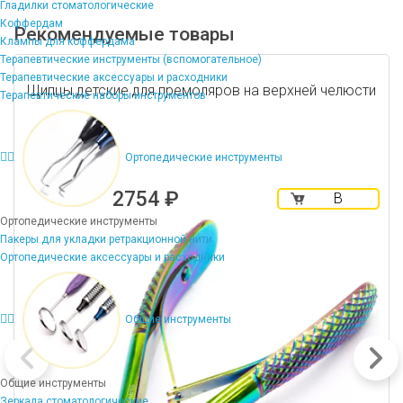
Гладилки стоматологические
Коффердам
Рекомендуемые товары
Клампы для коффердама
Терапевтические инструменты (вспомогательное)
Терапевтические аксессуары и расходники
Щипцы детские для премоляров на верхней челюсти
Терапевтические наборы инструментов
Ортопедические инструменты
2754 ₽
В
корзину
Ортопедические инструменты
Пакеры для укладки ретракционной нити
Ортопедические аксессуары и расходники
Общие инструменты
Общие инструменты
Зеркала стоматологические