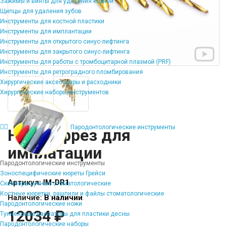
Зажимы и винты для удаления корней
Щипцы для удаления зубов
Инструменты для костной пластики
Инструменты для имплантации
Инструменты для открытого синус-лифтинга
Инструменты для закрытого синус-лифтинга
Инструменты для работы с тромбоцитарной плазмой (PRF)
Инструменты для ретроградного пломбирования
Хирургические аксессуары и расходники
Хирургические наборы инструментов
Пародонтологические инструменты
Набор фрез для
имплатации
Пародонтологические инструменты
Зоноспецифические кюреты Грейси
Артикул:
IM-DR1
Скейлеры ручные стоматологические
Костные кюретки, рашпили и файлы стоматологические
Наличие:
В наличии
Пародонтологические ножи
12034 ₽
Туннельные распаторы для пластики десны
Пародонтологические наборы