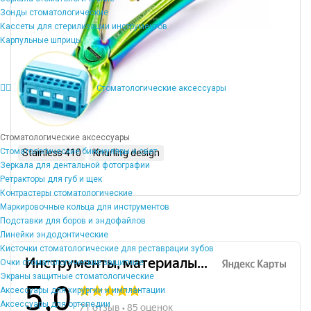
Зонды стоматологические
Кассеты для стерилизации инструментов
Карпульные шприцы
Стоматологические аксессуары
Стоматологические аксессуары
Стоматологические бинокуляры и свет
Stainless 410
Knurling design
Зеркала для дентальной фотографии
Ретракторы для губ и щек
Контрастеры стоматологические
Маркировочные кольца для инструментов
Подставки для боров и эндофайлов
Линейки эндодонтические
Кисточки стоматологические для реставрации зубов
Очки стоматологические защитные
Экраны защитные стоматологические
Аксессуары для хирургии и имплантации
Аксессуары для ортопедии