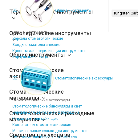
Терапевтические инструменты
Общие инструменты
Tungsten Car
Ортопедические инструменты
Общие инструменты
Зеркала стоматологические
Зонды стоматологические
Кассеты для стерилизации инструментов
Общие инструменты
Карпульные шприцы
Стоматологические
аксессуары
Стоматологические аксессуары
Стоматологические
материалы
Стоматологические аксессуары
Стоматологические бинокуляры и свет
Стоматологические расходные
Зеркала для дентальной фотографии
материалы
Ретракторы для губ и щек
Контрастеры стоматологические
Маркировочные кольца для инструментов
Средства для ухода за
Подставки для боров и эндофайлов