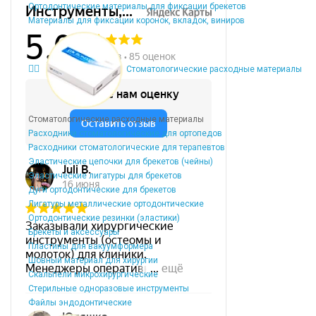
Ортодонтические материалы для фиксации брекетов
Материалы для фиксации коронок, вкладок, виниров
Стоматологические расходные материалы
Стоматологические расходные материалы
Расходники стоматологические для ортопедов
Расходники стоматологические для терапевтов
Эластические цепочки для брекетов (чейны)
Эластические лигатуры для брекетов
Дуги ортодонтические для брекетов
Лигатуры металлические ортодонтические
Ортодонтические резинки (эластики)
Брекеты и аксессуары
Пластины для вакуумформера
Шовный материал для хирургии
Скальпели микрохирургические
Стерильные одноразовые инструменты
Файлы эндодонтические