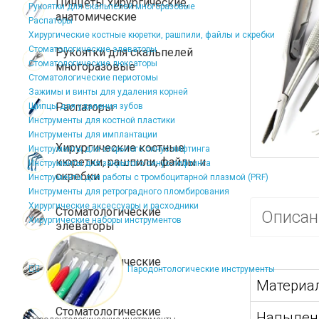
Пинцеты хирургические,
Рукоятки для скальпелей многоразовые
анатомические
Распаторы
Хирургические костные кюретки, рашпили, файлы и скребки
Стоматологические элеваторы
Рукоятки для скальпелей
Стоматологические люксаторы
многоразовые
Стоматологические периотомы
Зажимы и винты для удаления корней
Распаторы
Щипцы для удаления зубов
Инструменты для костной пластики
Инструменты для имплантации
Хирургические костные
Инструменты для открытого синус-лифтинга
кюретки, рашпили, файлы и
Инструменты для закрытого синус-лифтинга
скребки
Инструменты для работы с тромбоцитарной плазмой (PRF)
Инструменты для ретроградного пломбирования
Хирургические аксессуары и расходники
Стоматологические
Описан
Хирургические наборы инструментов
элеваторы
Стоматологические
Пародонтологические инструменты
люксаторы
Материал
Стоматологические
Напылен