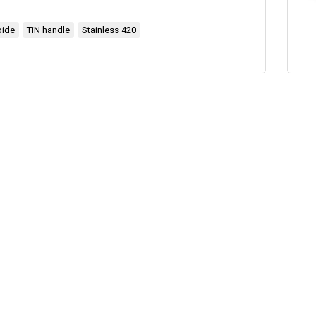
bide
TiN handle
Stainless 420