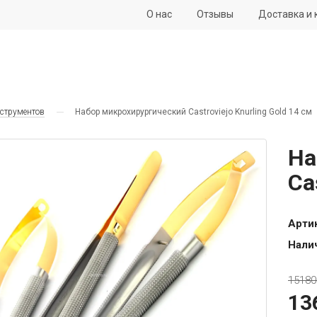
О нас
Отзывы
Доставка и 
нструментов
Набор микрохирургический Castroviejo Knurling Gold 14 см
На
Ca
Арти
Нали
15180
13