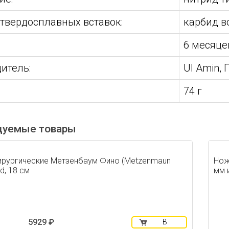
твердосплавных вставок:
карбид в
:
6 месяце
итель:
Ul Amin,
74 г
дуемые товары
рургические Метзенбаум Фино (Metzenmaun
Нож
ld, 18 см
мм 
5929 ₽
В