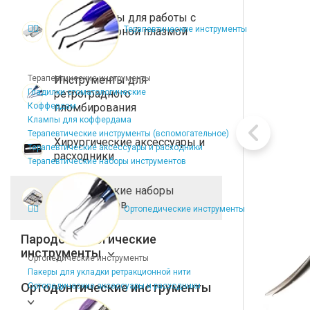
Инструменты для работы с
Терапевтические инструменты
тромбоцитарной плазмой
(PRF)
Терапевтические инструменты
Инструменты для
Гладилки стоматологические
ретроградного
Коффердам
пломбирования
Клампы для коффердама
Терапевтические инструменты (вспомогательное)
Хирургические аксессуары и
Терапевтические аксессуары и расходники
расходники
Терапевтические наборы инструментов
Хирургические наборы
инструментов
Ортопедические инструменты
Пародонтологические
инструменты
Ортопедические инструменты
Пакеры для укладки ретракционной нити
Ортодонтические инструменты
Ортопедические аксессуары и расходники