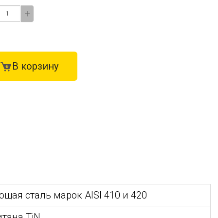
+
В корзину
щая сталь марок AISI 410 и 420
итана TiN