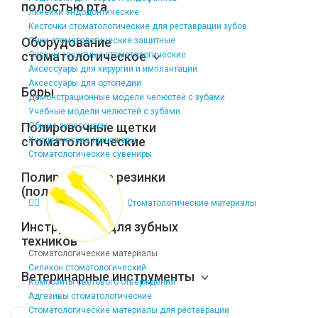
полостью рта
Линейки эндодонтические
Кисточки стоматологические для реставрации зубов
Оборудование
Очки стоматологические защитные
стоматологическое
Экраны защитные стоматологические
Аксессуары для хирургии и имплантации
Аксессуары для ортопедии
Боры
Демонстрационные модели челюстей с зубами
Учебные модели челюстей с зубами
Полировочные щетки
Общие аксессуары
стоматологические
Хирургические тренажеры
Стоматологические сувениры
Полировочные резинки
(полиры)
Стоматологические материалы
Инструменты для зубных
техников
Стоматологические материалы
Силикон стоматологический
Ветеринарные инструменты
Композиты светового отверждения
Адгезивы стоматологические
Стоматологические материалы для реставрации