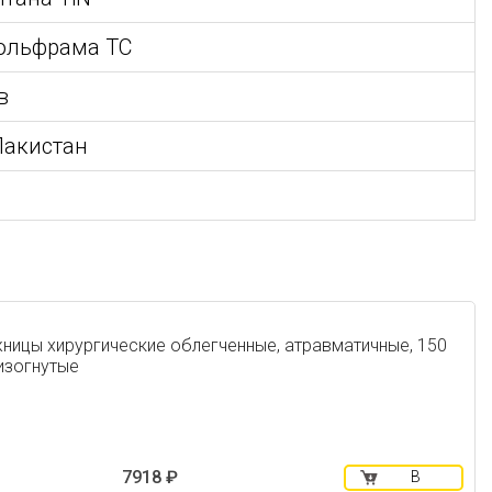
ольфрама TC
в
 Пакистан
ницы хирургические облегченные, атравматичные, 150
изогнутые
7918 ₽
В