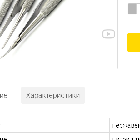
-
ие
Характеристики
:
нержавею
ие:
нитрид т