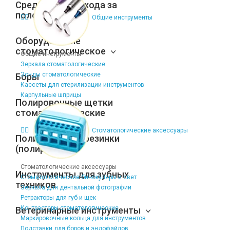
Средства для ухода за
полостью рта
Общие инструменты
Оборудование
стоматологическое
Общие инструменты
Зеркала стоматологические
Зонды стоматологические
Боры
Кассеты для стерилизации инструментов
Карпульные шприцы
Полировочные щетки
стоматологические
Стоматологические аксессуары
Полировочные резинки
(полиры)
Стоматологические аксессуары
Инструменты для зубных
Стоматологические бинокуляры и свет
техников
Зеркала для дентальной фотографии
Ретракторы для губ и щек
Контрастеры стоматологические
Ветеринарные инструменты
Маркировочные кольца для инструментов
Подставки для боров и эндофайлов