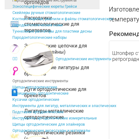
Пародонтологические инструменты
ортопедов
Зоноспецифические кюреты Грейси
Изготовле
Скейлеры ручные стоматологические
Расходники
температу
Костные кюретки, рашпили и файлы стоматологические
стоматологические для
Пародонтологические ножи
терапевтов
Туннельные распаторы для пластики десны
Рекомен
Пародонтологические наборы
Эластические цепочки для
брекетов (чейны)
Штопфер ст
ретроградн
Ортодонтические инструменты
Эластические лигатуры для
брекетов
Ортодонтические инструменты
Щипцы ортодонтические
Дуги ортодонтические для
Позиционеры ортодонтические
брекетов
Кусачки ортодонтические
Инструменты для лигатур, металлических и эластических
Лигатуры металлические
Подставки ортодонтические
ортодонтические
Инструменты ортодонтические измерительные
Щипцы ортодонтические для элайнеров
Ортодонтические аксессуары и материалы
Ортодонтические резинки
(эластики)