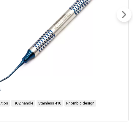
 tips
TiO2 handle
Stainless 410
Rhombic design