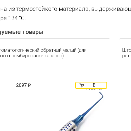
на из термостойкого материала, выдерживающ
ре 134 °C.
дуемые товары
оматологический обратный малый (для
Што
ого пломбирование каналов)
рет
2097 ₽
В
корзину