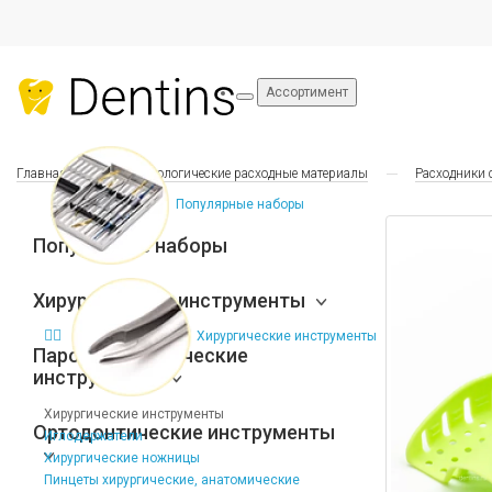
Ассортимент
Главная
Стоматологические расходные материалы
Расходники 
Популярные наборы
Популярные наборы
Хирургические инструменты
Хирургические инструменты
Пародонтологические
инструменты
Хирургические инструменты
Ортодонтические инструменты
Иглодержатели
Хирургические ножницы
Пинцеты хирургические, анатомические