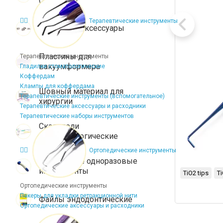
Терапевтические инструменты
Брекеты и аксессуары
Пластины для
Терапевтические инструменты
вакуумформера
Гладилки стоматологические
Коффердам
Клампы для коффердама
Шовный материал для
Терапевтические инструменты (вспомогательное)
хирургии
Терапевтические аксессуары и расходники
Терапевтические наборы инструментов
Скальпели
микрохирургические
Ортопедические инструменты
Стерильные одноразовые
инструменты
TiO2 tips
T
Ортопедические инструменты
Пакеры для укладки ретракционной нити
Файлы эндодонтические
Ортопедические аксессуары и расходники