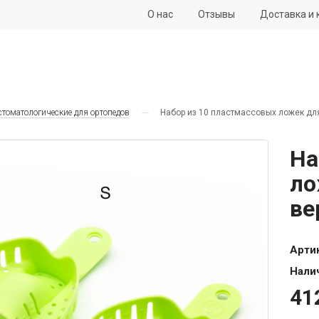
О нас
Отзывы
Доставка и 
стоматологические для ортопедов
Набор из 10 пластмассовых ложек для 
На
ло
ве
Арти
Нали
41