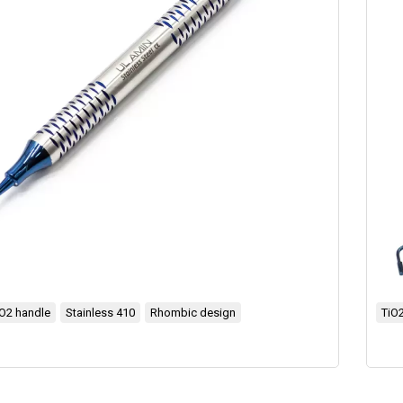
iO2 handle
Stainless 410
Rhombic design
TiO2