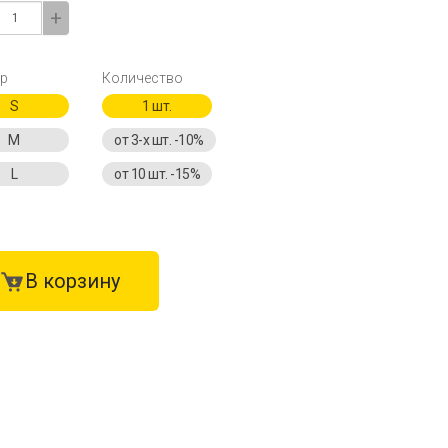
+
р
Количество
S
1 шт.
M
от 3-х шт. -10%
L
от 10 шт. -15%
В корзину