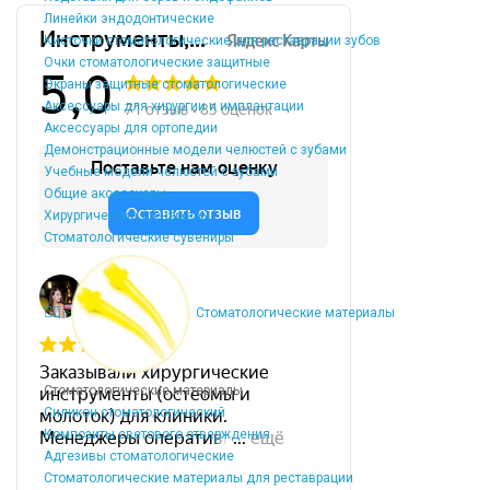
Линейки эндодонтические
Кисточки стоматологические для реставрации зубов
Очки стоматологические защитные
Экраны защитные стоматологические
Аксессуары для хирургии и имплантации
Аксессуары для ортопедии
Демонстрационные модели челюстей с зубами
Учебные модели челюстей с зубами
Общие аксессуары
Хирургические тренажеры
Стоматологические сувениры
Стоматологические материалы
Стоматологические материалы
Силикон стоматологический
Композиты светового отверждения
Адгезивы стоматологические
Стоматологические материалы для реставрации