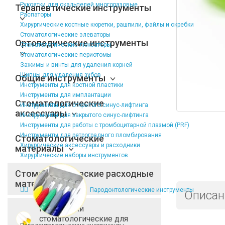
Рукоятки для скальпелей многоразовые
Терапевтические инструменты
Распаторы
Хирургические костные кюретки, рашпили, файлы и скребки
Стоматологические элеваторы
Ортопедические инструменты
Стоматологические люксаторы
Стоматологические периотомы
Зажимы и винты для удаления корней
Щипцы для удаления зубов
Общие инструменты
Инструменты для костной пластики
Инструменты для имплантации
Стоматологические
Инструменты для открытого синус-лифтинга
аксессуары
Инструменты для закрытого синус-лифтинга
Инструменты для работы с тромбоцитарной плазмой (PRF)
Инструменты для ретроградного пломбирования
Стоматологические
Хирургические аксессуары и расходники
материалы
Хирургические наборы инструментов
Стоматологические расходные
материалы
Пародонтологические инструменты
Описан
Расходники
стоматологические для