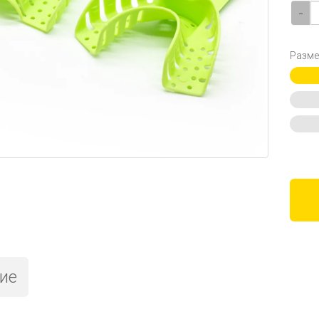
-
Разме
ие