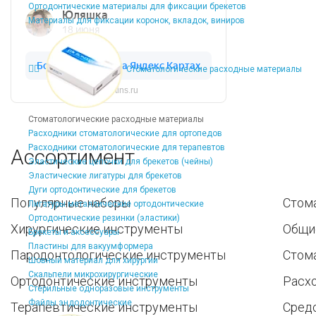
Ортодонтические материалы для фиксации брекетов
Материалы для фиксации коронок, вкладок, виниров
Стоматологические расходные материалы
Dentins.ru
Стоматологические расходные материалы
Расходники стоматологические для ортопедов
Расходники стоматологические для терапевтов
Ассортимент
Эластические цепочки для брекетов (чейны)
Эластические лигатуры для брекетов
Дуги ортодонтические для брекетов
Популярные наборы
Стом
Лигатуры металлические ортодонтические
Ортодонтические резинки (эластики)
Хирургические инструменты
Общи
Брекеты и аксессуары
Пластины для вакуумформера
Пародонтологические инструменты
Стом
Шовный материал для хирургии
Скальпели микрохирургические
Ортодонтические инструменты
Расх
Стерильные одноразовые инструменты
Файлы эндодонтические
Терапевтические инструменты
Средс