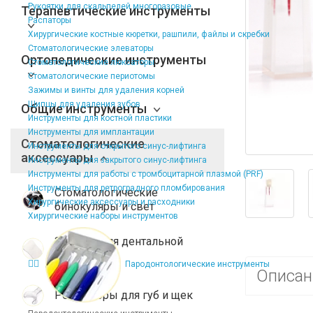
Рукоятки для скальпелей многоразовые
Терапевтические инструменты
Распаторы
Хирургические костные кюретки, рашпили, файлы и скребки
Стоматологические элеваторы
Ортопедические инструменты
Стоматологические люксаторы
Стоматологические периотомы
Зажимы и винты для удаления корней
Щипцы для удаления зубов
Общие инструменты
Инструменты для костной пластики
Инструменты для имплантации
Стоматологические
Инструменты для открытого синус-лифтинга
аксессуары
Инструменты для закрытого синус-лифтинга
Инструменты для работы с тромбоцитарной плазмой (PRF)
Инструменты для ретроградного пломбирования
Стоматологические
Хирургические аксессуары и расходники
бинокуляры и свет
Хирургические наборы инструментов
Зеркала для дентальной
фотографии
Пародонтологические инструменты
Описан
Ретракторы для губ и щек