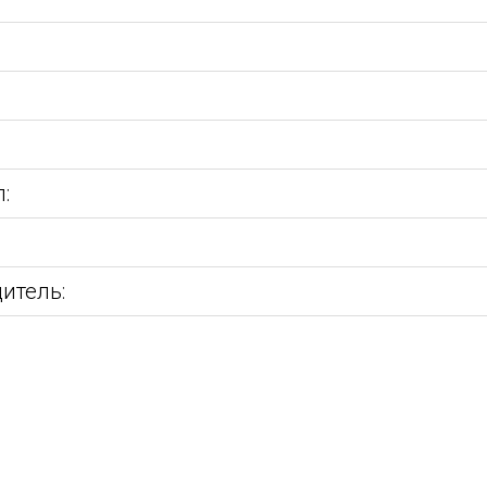
:
:
итель: