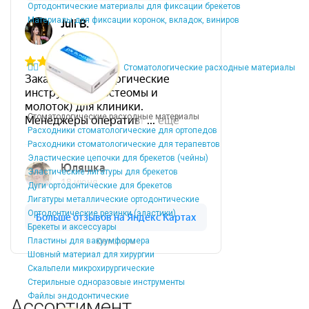
Ортодонтические материалы для фиксации брекетов
Материалы для фиксации коронок, вкладок, виниров
Стоматологические расходные материалы
Стоматологические расходные материалы
Расходники стоматологические для ортопедов
Расходники стоматологические для терапевтов
Эластические цепочки для брекетов (чейны)
Эластические лигатуры для брекетов
Дуги ортодонтические для брекетов
Лигатуры металлические ортодонтические
Ортодонтические резинки (эластики)
Брекеты и аксессуары
Пластины для вакуумформера
Dentins.ru
Шовный материал для хирургии
Скальпели микрохирургические
Стерильные одноразовые инструменты
Файлы эндодонтические
Ассортимент