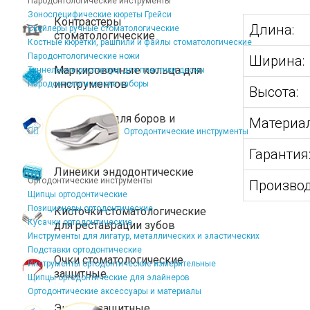
Пародонтологические инструменты
Зоноспецифические кюреты Грейси
Контрастеры
Длина:
Скейлеры ручные стоматологические
стоматологические
Костные кюретки, рашпили и файлы стоматологические
Пародонтологические ножи
Ширина:
Маркировочные кольца для
Туннельные распаторы для пластики десны
инструментов
Пародонтологические наборы
Высота:
Подставки для боров и
Материал
эндофайлов
Ортодонтические инструменты
Гарантия
Линейки эндодонтические
Ортодонтические инструменты
Производ
Щипцы ортодонтические
Позиционеры ортодонтические
Кисточки стоматологические
Кусачки ортодонтические
для реставрации зубов
Инструменты для лигатур, металлических и эластических
Подставки ортодонтические
Очки стоматологические
Инструменты ортодонтические измерительные
защитные
Щипцы ортодонтические для элайнеров
Ортодонтические аксессуары и материалы
Экраны защитные