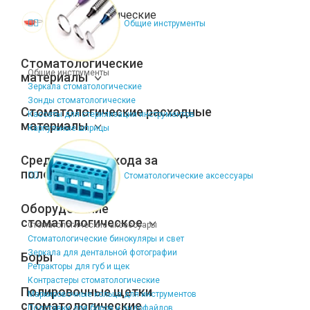
Стоматологические
Общие инструменты
сувениры
Стоматологические
Общие инструменты
материалы
Зеркала стоматологические
Зонды стоматологические
Стоматологические расходные
Кассеты для стерилизации инструментов
материалы
Карпульные шприцы
Средства для ухода за
полостью рта
Стоматологические аксессуары
Оборудование
стоматологическое
Стоматологические аксессуары
Стоматологические бинокуляры и свет
Зеркала для дентальной фотографии
Боры
Ретракторы для губ и щек
Контрастеры стоматологические
Полировочные щетки
Маркировочные кольца для инструментов
стоматологические
Подставки для боров и эндофайлов