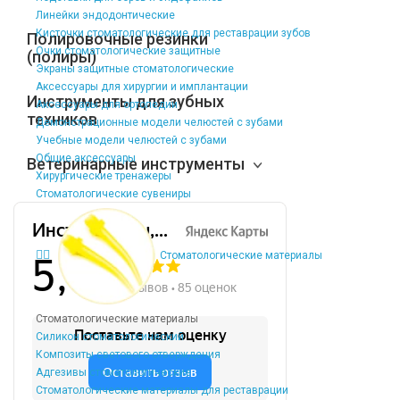
Линейки эндодонтические
Кисточки стоматологические для реставрации зубов
Полировочные резинки
Очки стоматологические защитные
(полиры)
Экраны защитные стоматологические
Аксессуары для хирургии и имплантации
Инструменты для зубных
Аксессуары для ортопедии
техников
Демонстрационные модели челюстей с зубами
Учебные модели челюстей с зубами
Общие аксессуары
Ветеринарные инструменты
Хирургические тренажеры
Стоматологические сувениры
Стоматологические материалы
Стоматологические материалы
Силикон стоматологический
Композиты светового отверждения
Адгезивы стоматологические
Стоматологические материалы для реставрации