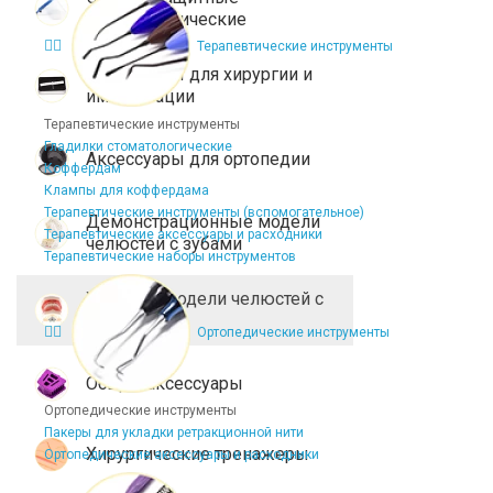
стоматологические
Терапевтические инструменты
Аксессуары для хирургии и
имплантации
Терапевтические инструменты
Гладилки стоматологические
Аксессуары для ортопедии
Коффердам
Клампы для коффердама
Терапевтические инструменты (вспомогательное)
Демонстрационные модели
Терапевтические аксессуары и расходники
челюстей с зубами
Терапевтические наборы инструментов
Учебные модели челюстей с
зубами
Ортопедические инструменты
Общие аксессуары
Ортопедические инструменты
Пакеры для укладки ретракционной нити
Хирургические тренажеры
Ортопедические аксессуары и расходники