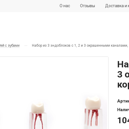
О нас
Отзывы
Доставка и 
тей с зубами
Набор из 3 эндоблоков с 1, 2 и 3 окрашенными каналами,
На
3 
ко
Арти
Нали
10