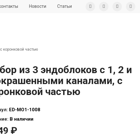
контакты
Новости
Статьи
 с коронковой частью
бор из 3 эндоблоков с 1, 2 и
окрашенными каналами, с
ронковой частью
кул:
ED-MO1-1008
чие:
В наличии
49 ₽