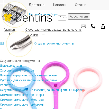
Отзывы
Доставка
Новости
Статьи
Популярные наборы
Ассортимент
Главная
Стоматологические расходные материалы
Брекеты и аксессуары
Хирургические инструменты
Хирургические инструменты
Иглодержатели
Хирургические ножницы
Пинцеты хирургические, анатомические
Рукоятки для скальпелей многоразовые
Распаторы
Хирургические костные кюретки, рашпили, файлы и скребки
Стоматологические элеваторы
Стоматологические люксаторы
Стоматологические периотомы