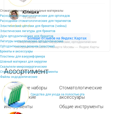
Стоматологические расходные материалы
Расходники стоматологические для ортопедов
Расходники стоматологические для терапевтов
Эластические цепочки для брекетов (чейны)
Эластические лигатуры для брекетов
Дуги ортодонтические для брекетов
Лигатуры металлические ортодонтические
Микрохирургические, хирургические, ортодонтические
Ортодонтические резинки (эластики)
инструменты Dentins.ru на карте Москвы — Яндекс.Карты
Брекеты и аксессуары
Пластины для вакуумформера
Шовный материал для хирургии
Скальпели микрохирургические
Ассортимент
Стерильные одноразовые инструменты
Файлы эндодонтические
Популярные наборы
Стоматологические
Средства для ухода за полостью рта
Хирургические
аксессуары
инструменты
Общие инструменты