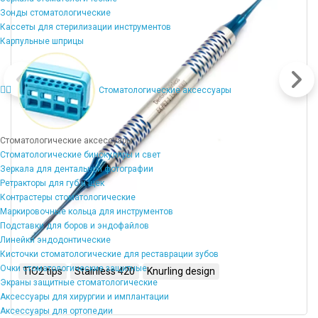
Зонды стоматологические
Кассеты для стерилизации инструментов
Карпульные шприцы
Стоматологические аксессуары
Стоматологические аксессуары
Стоматологические бинокуляры и свет
Зеркала для дентальной фотографии
Ретракторы для губ и щек
Контрастеры стоматологические
Маркировочные кольца для инструментов
Подставки для боров и эндофайлов
Линейки эндодонтические
Кисточки стоматологические для реставрации зубов
Очки стоматологические защитные
TiO2 tips
Stainless 420
Knurling design
Экраны защитные стоматологические
Аксессуары для хирургии и имплантации
Аксессуары для ортопедии