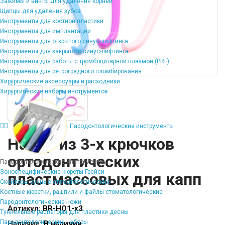
Зажимы и винты для удаления корней
Щипцы для удаления зубов
Инструменты для костной пластики
Инструменты для имплантации
Инструменты для открытого синус-лифтинга
Инструменты для закрытого синус-лифтинга
Инструменты для работы с тромбоцитарной плазмой (PRF)
Инструменты для ретроградного пломбирования
Хирургические аксессуары и расходники
Хирургические наборы инструментов
Пародонтологические инструменты
Набор из 3-х крючков
ортодонтических
Пародонтологические инструменты
Зоноспецифические кюреты Грейси
пластмассовых для капп
Скейлеры ручные стоматологические
Костные кюретки, рашпили и файлы стоматологические
Пародонтологические ножи
Артикул:
BR-HO1-x3
Туннельные распаторы для пластики десны
Пародонтологические наборы
Наличие:
В наличии