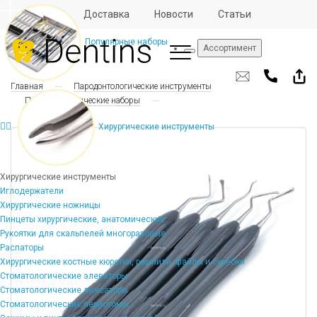
Отзывы
Доставка
Новости
Статьи
Популярные наборы
Ассортимент
Главная
Пародонтологические инструменты
Пародонтологические наборы
Хирургические инструменты
Хирургические инструменты
Иглодержатели
Хирургические ножницы
Пинцеты хирургические, анатомические
Рукоятки для скальпелей многоразовые
Распаторы
Хирургические костные кюретки, рашпили, файлы и скребки
Стоматологические элеваторы
Стоматологические люксаторы
Стоматологические периотомы