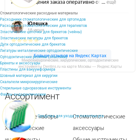
Стоматологические расходные материалы
Расходники стоматологические для ортопедов
Расходники стоматологические для терапевтов
Эластические цепочки для брекетов (чейны)
Эластические лигатуры для брекетов
Дуги ортодонтические для брекетов
Лигатуры металлические ортодонтические
Ортодонтические резинки (эластики)
Микрохирургические, хирургические, ортодонтические
Брекеты и аксессуары
инструменты Dentins.ru на карте Москвы — Яндекс.Карты
Пластины для вакуумформера
Шовный материал для хирургии
Скальпели микрохирургические
Стерильные одноразовые инструменты
Ассортимент
Файлы эндодонтические
Популярные наборы
Стоматологические
Средства для ухода за полостью рта
Хирургические
аксессуары
инструменты
Общие инструменты