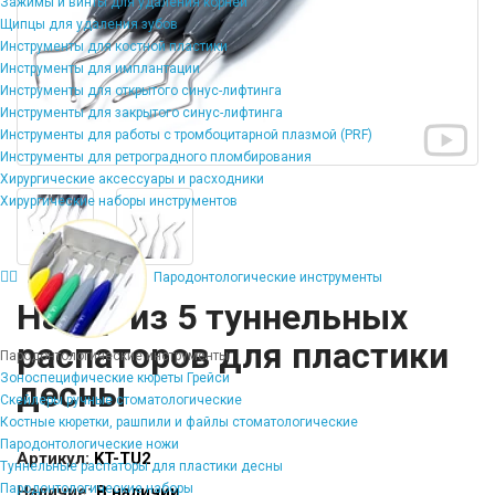
Зажимы и винты для удаления корней
Щипцы для удаления зубов
Инструменты для костной пластики
Инструменты для имплантации
Инструменты для открытого синус-лифтинга
Инструменты для закрытого синус-лифтинга
Инструменты для работы с тромбоцитарной плазмой (PRF)
Инструменты для ретроградного пломбирования
Хирургические аксессуары и расходники
Хирургические наборы инструментов
Пародонтологические инструменты
Набор из 5 туннельных
распаторов для пластики
Пародонтологические инструменты
Зоноспецифические кюреты Грейси
десны
Скейлеры ручные стоматологические
Костные кюретки, рашпили и файлы стоматологические
Пародонтологические ножи
Артикул:
KT-TU2
Туннельные распаторы для пластики десны
Пародонтологические наборы
Наличие:
В наличии