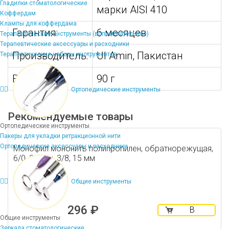
Гладилки стоматологические
марки AISI 410
Коффердам
Клампы для коффердама
Гарантия:
6 месяцев
Терапевтические инструменты (вспомогательное)
Терапевтические аксессуары и расходники
Производитель:
Ul Amin, Пакистан
Терапевтические наборы инструментов
Вес:
90 г
Ортопедические инструменты
Рекомендуемые товары
Ортопедические инструменты
Пакеры для укладки ретракционной нити
Ортопедические аксессуары и расходники
Монофил мононить полипропилен, обратнорежущая,
6/0, 2 иглы, 3/8, 15 мм
Общие инструменты
296 ₽
В
Общие инструменты
корзину
Зеркала стоматологические