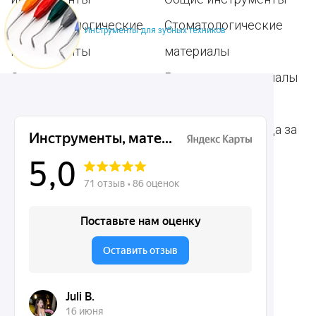
Пародонтологические
Стоматологические
Инструменты для зубных техников
инструменты
материалы
Ортодонтические
Расходные материалы
инструменты
для стоматологии
Терапевтические
Средства для ухода за
инструменты
полостью рта
Ортопедические
Зубным техникам
инструменты
Dentins.ru
Акции