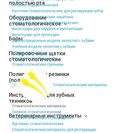
полостью рта
Линейки эндодонтические
Кисточки стоматологические для реставрации зубов
Оборудование
Очки стоматологические защитные
стоматологическое
Экраны защитные стоматологические
Аксессуары для хирургии и имплантации
Аксессуары для ортопедии
Боры
Демонстрационные модели челюстей с зубами
Учебные модели челюстей с зубами
Полировочные щетки
Общие аксессуары
стоматологические
Хирургические тренажеры
Стоматологические сувениры
Полировочные резинки
(полиры)
Стоматологические материалы
Инструменты для зубных
техников
Стоматологические материалы
Силикон стоматологический
Ветеринарные инструменты
Композиты светового отверждения
Адгезивы стоматологические
Стоматологические материалы для реставрации