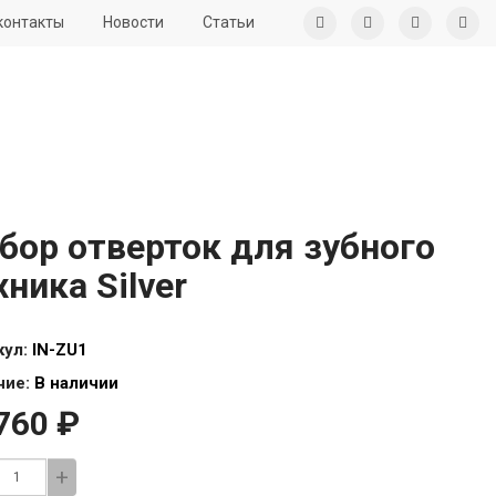
контакты
Новости
Статьи
бор отверток для зубного
хника Silver
кул:
IN-ZU1
чие:
В наличии
760 ₽
+