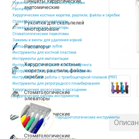
Пинцеты хирургические,
Рукоятки для скальпелей многоразовые
анатомические
Распаторы
Хирургические костные кюретки, рашпили, файлы и скребки
Стоматологические элеваторы
Рукоятки для скальпелей
Стоматологические люксаторы
многоразовые
Стоматологические периотомы
Зажимы и винты для удаления корней
Распаторы
Щипцы для удаления зубов
Инструменты для костной пластики
Инструменты для имплантации
Хирургические костные
Инструменты для открытого синус-лифтинга
кюретки, рашпили, файлы и
Инструменты для закрытого синус-лифтинга
скребки
Инструменты для работы с тромбоцитарной плазмой (PRF)
Инструменты для ретроградного пломбирования
Хирургические аксессуары и расходники
Стоматологические
Хирургические наборы инструментов
элеваторы
Стоматологические
Пародонтологические инструменты
люксаторы
Описан
Стоматологические