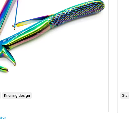
Knurling design
Stai
рток