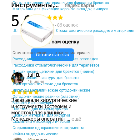
Ортодонтические материалы для фиксации брекетов
Материалы для фиксации коронок, вкладок, виниров
Стоматологические расходные материалы
Стоматологические расходные материалы
Расходники стоматологические для ортопедов
Расходники стоматологические для терапевтов
Эластические цепочки для брекетов (чейны)
Эластические лигатуры для брекетов
Дуги ортодонтические для брекетов
Лигатуры металлические ортодонтические
Ортодонтические резинки (эластики)
Брекеты и аксессуары
Пластины для вакуумформера
Шовный материал для хирургии
Скальпели микрохирургические
Стерильные одноразовые инструменты
Файлы эндодонтические