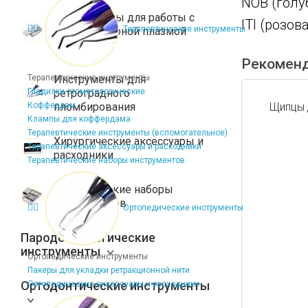
NOB (голуб
Инструменты для работы с
ITI (розов
Терапевтические инструменты
тромбоцитарной плазмой
(PRF)
Рекомен
Терапевтические инструменты
Инструменты для
Гладилки стоматологические
ретроградного
Коффердам
пломбирования
Щипцы 
Клампы для коффердама
Терапевтические инструменты (вспомогательное)
Хирургические аксессуары и
Терапевтические аксессуары и расходники
расходники
Терапевтические наборы инструментов
Хирургические наборы
инструментов
Ортопедические инструменты
Пародонтологические
инструменты
Ортопедические инструменты
Пакеры для укладки ретракционной нити
Ортодонтические инструменты
Ортопедические аксессуары и расходники