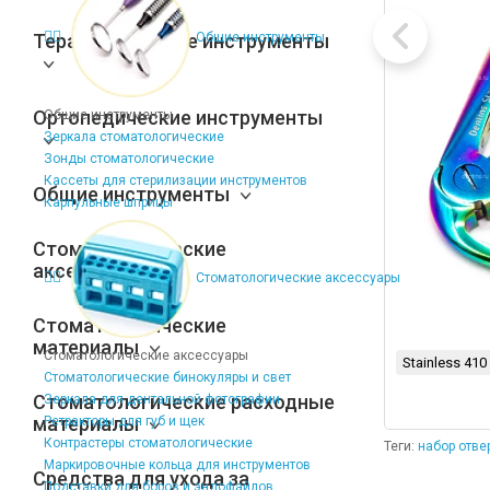
Терапевтические инструменты
Общие инструменты
Ортопедические инструменты
Общие инструменты
Зеркала стоматологические
Зонды стоматологические
Кассеты для стерилизации инструментов
Общие инструменты
Карпульные шприцы
Стоматологические
аксессуары
Стоматологические аксессуары
Стоматологические
материалы
Стоматологические аксессуары
Stainless 410
Стоматологические бинокуляры и свет
Стоматологические расходные
Зеркала для дентальной фотографии
материалы
Ретракторы для губ и щек
Контрастеры стоматологические
Теги:
набор отве
Маркировочные кольца для инструментов
Средства для ухода за
Подставки для боров и эндофайлов