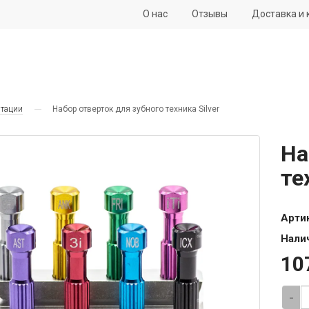
О нас
Отзывы
Доставка и 
нтации
Набор отверток для зубного техника Silver
На
те
Арти
Нали
10
-