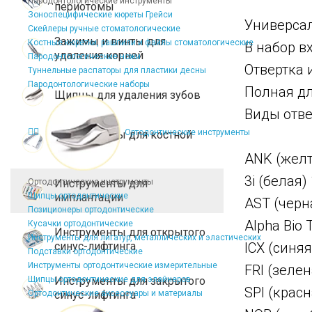
Пародонтологические инструменты
периотомы
Зоноспецифические кюреты Грейси
Универсал
Скейлеры ручные стоматологические
Зажимы и винты для
Костные кюретки, рашпили и файлы стоматологические
В набор в
удаления корней
Пародонтологические ножи
Отвертка 
Туннельные распаторы для пластики десны
Пародонтологические наборы
Полная дл
Щипцы для удаления зубов
Виды отве
Ортодонтические инструменты
Инструменты для костной
пластики
ANK (желта
3i (белая)
Ортодонтические инструменты
Инструменты для
Щипцы ортодонтические
имплантации
AST (черна
Позиционеры ортодонтические
Alpha Bio 
Кусачки ортодонтические
Инструменты для открытого
Инструменты для лигатур, металлических и эластических
синус-лифтинга
ICX (синяя
Подставки ортодонтические
Инструменты ортодонтические измерительные
FRI (зелен
Щипцы ортодонтические для элайнеров
Инструменты для закрытого
SPI (красн
Ортодонтические аксессуары и материалы
синус-лифтинга