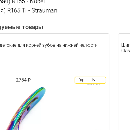
ая) R155 - Nobel
ая) R165ITI - Strauman
дуемые товары
детские для корней зубов на нижней челюсти
Щип
Clas
2754 ₽
В
корзину