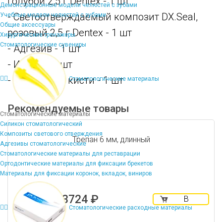
голубой 2,5 г Dentex - 1 шт
Демонстрационные модели челюстей с зубами
- Светоотверждаемый композит DX.Seal,
Учебные модели челюстей с зубами
Общие аксессуары
розовый 2,5 г Dentex - 1 шт
Хирургические тренажеры
Стоматологические сувениры
- Адгезив - 1 шт
- Иглы - 14 шт
- Держатель кисти - 1 шт
Стоматологические материалы
Рекомендуемые товары
Стоматологические материалы
Силикон стоматологический
Композиты светового отверждения
Трепан 6 мм, длинный
Адгезивы стоматологические
Стоматологические материалы для реставрации
Ортодонтические материалы для фиксации брекетов
Материалы для фиксации коронок, вкладок, виниров
3724 ₽
В
корзину
Стоматологические расходные материалы