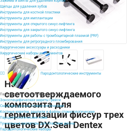
Зажимы и винты для удаления корней
Щипцы для удаления зубов
Инструменты для костной пластики
Инструменты для имплантации
Инструменты для открытого синус-лифтинга
Инструменты для закрытого синус-лифтинга
Инструменты для работы с тромбоцитарной плазмой (PRF)
Инструменты для ретроградного пломбирования
Хирургические аксессуары и расходники
Хирургические наборы инструментов
Пародонтологические инструменты
Набор
светоотверждаемого
Пародонтологические инструменты
Зоноспецифические кюреты Грейси
композита для
Скейлеры ручные стоматологические
герметизации фиссур трех
Костные кюретки, рашпили и файлы стоматологические
Пародонтологические ножи
цветов DX.Seal Dentex
Туннельные распаторы для пластики десны
Пародонтологические наборы