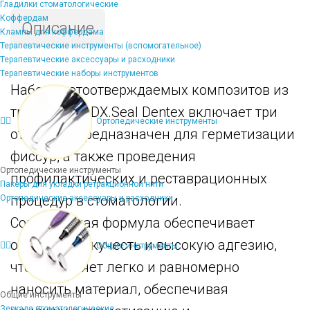
Гладилки стоматологические
Коффердам
Описание
Клампы для коффердама
Терапевтические инструменты (вспомогательное)
Терапевтические аксессуары и расходники
Терапевтические наборы инструментов
Набор светоотверждаемых композитов из
трех цветов DX.Seal Dentex включает три
Ортопедические инструменты
оттенка и предназначен для герметизации
фиссур, а также проведения
Ортопедические инструменты
профилактических и реставрационных
Пакеры для укладки ретракционной нити
процедур в стоматологии.
Ортопедические аксессуары и расходники
Современная формула обеспечивает
отличную текучесть и высокую адгезию,
Общие инструменты
что позволяет легко и равномерно
наносить материал, обеспечивая
Общие инструменты
Зеркала стоматологические