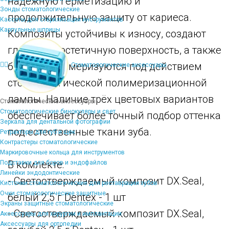
надёжную герметизацию и
Зонды стоматологические
продолжительную защиту от кариеса.
Кассеты для стерилизации инструментов
Карпульные шприцы
Композиты устойчивы к износу, создают
гладкую и эстетичную поверхность, а также
быстро полимеризуются под действием
Стоматологические аксессуары
стоматологической полимеризационной
лампы. Наличие трёх цветовых вариантов
Стоматологические аксессуары
Стоматологические бинокуляры и свет
обеспечивает более точный подбор оттенка
Зеркала для дентальной фотографии
под естественные ткани зуба.
Ретракторы для губ и щек
Контрастеры стоматологические
Маркировочные кольца для инструментов
В комлекте:
Подставки для боров и эндофайлов
Линейки эндодонтические
- Светоотверждаемый композит DX.Seal,
Кисточки стоматологические для реставрации зубов
Очки стоматологические защитные
белый 2,5 г Dentex - 1 шт
Экраны защитные стоматологические
- Светоотверждаемый композит DX.Seal,
Аксессуары для хирургии и имплантации
Аксессуары для ортопедии