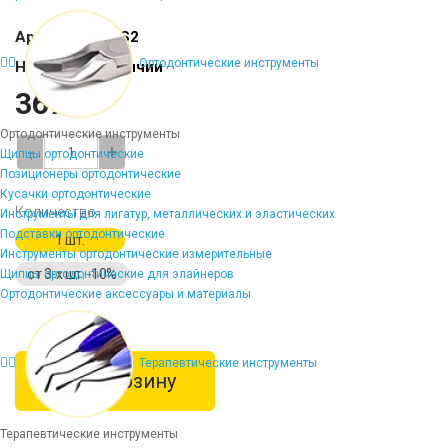
Артикул:
SP-FS2
Ортодонтические инструменты
Наличие:
В наличии
3675 ₽
Ортодонтические инструменты
-
+
Щипцы ортодонтические
Позиционеры ортодонтические
Кусачки ортодонтические
Количество
Инструменты для лигатур, металлических и эластических
Подставки ортодонтические
1 шт.
Инструменты ортодонтические измерительные
от 3-х шт. -10%
Щипцы ортодонтические для элайнеров
Ортодонтические аксессуары и материалы
Терапевтические инструменты
В корзину
Терапевтические инструменты