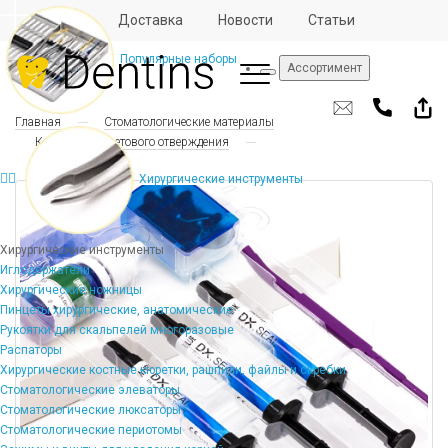
Отзывы
Доставка
Новости
Статьи
Популярные наборы
Ассортимент
Главная
Стоматологические материалы
Композиты светового отверждения
Хирургические инструменты
Хирургические инструменты
Иглодержатели
Хирургические ножницы
Пинцеты хирургические, анатомические
Рукоятки для скальпелей многоразовые
Распаторы
Хирургические костные кюретки, рашпили, файлы и скребки
Стоматологические элеваторы
Стоматологические люксаторы
Стоматологические периотомы