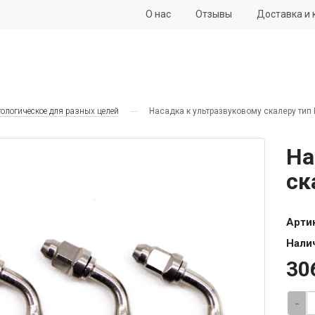
О нас
Отзывы
Доставка и 
ологическое для разных целей
Насадка к ультразвуковому скалеру тип E
На
ск
Арти
Нали
30
-