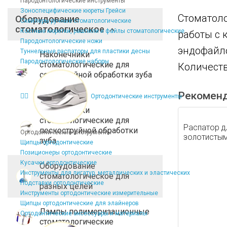
Пародонтологические инструменты
Зоноспецифические кюреты Грейси
Стоматоло
Оборудование
Скейлеры ручные стоматологические
стоматологическое
Костные кюретки, рашпили и файлы стоматологические
работы с 
Пародонтологические ножи
эндофайло
Туннельные распаторы для пластики десны
Наконечники
Пародонтологические наборы
стоматологические для
Количеств
содоструйной обработки зуба
(Air-flow)
Рекомен
Ортодонтические инструменты
Наконечники
стоматологические для
Распатор д
пескоструйной обработки
Ортодонтические инструменты
золотистым
зуба
Щипцы ортодонтические
Позиционеры ортодонтические
Кусачки ортодонтические
Оборудование
Инструменты для лигатур, металлических и эластических
стоматологическое для
Подставки ортодонтические
разных целей
Инструменты ортодонтические измерительные
Щипцы ортодонтические для элайнеров
Лампы полимеризационные
Ортодонтические аксессуары и материалы
стоматологические