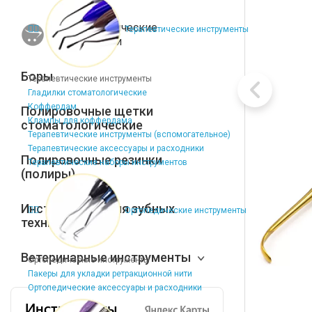
Стоматологические
Терапевтические инструменты
наконечники
Боры
Терапевтические инструменты
Гладилки стоматологические
Коффердам
Полировочные щетки
Клампы для коффердама
стоматологические
Терапевтические инструменты (вспомогательное)
Терапевтические аксессуары и расходники
Полировочные резинки
Терапевтические наборы инструментов
(полиры)
Инструменты для зубных
Ортопедические инструменты
техников
Ветеринарные инструменты
Ортопедические инструменты
Пакеры для укладки ретракционной нити
Ортопедические аксессуары и расходники