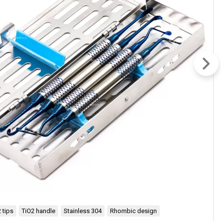
 tips
TiO2 handle
Stainless 304
Rhombic design