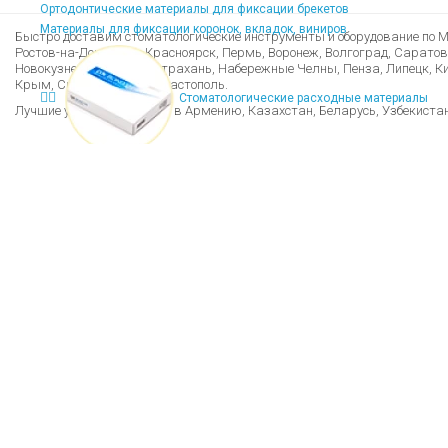
Ортодонтические материалы для фиксации брекетов
Материалы для фиксации коронок, вкладок, виниров
Быстро доставим стоматологические инструменты и оборудование по Мо
Ростов-на-Дону, Уфа, Красноярск, Пермь, Воронеж, Волгоград, Саратов
Новокузнецк, Рязань, Астрахань, Набережные Челны, Пенза, Липецк, Кир
Крым, Симферополь, Севастополь.
Стоматологические расходные материалы
Лучшие условия доставки в Армению, Казахстан, Беларусь, Узбекиста
Стоматологические расходные материалы
Расходники стоматологические для ортопедов
Расходники стоматологические для терапевтов
Эластические цепочки для брекетов (чейны)
Эластические лигатуры для брекетов
Дуги ортодонтические для брекетов
Лигатуры металлические ортодонтические
Ортодонтические резинки (эластики)
Брекеты и аксессуары
Пластины для вакуумформера
Шовный материал для хирургии
Скальпели микрохирургические
Стерильные одноразовые инструменты
Файлы эндодонтические