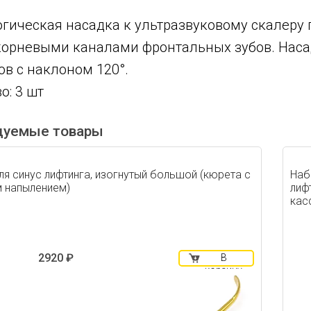
гическая насадка к ультразвуковому скалеру
корневыми каналами фронтальных зубов. Наса
в с наклоном 120°.
о: 3 шт
дуемые товары
ля синус лифтинга, изогнутый большой (кюрета с
Наб
 напылением)
лиф
кас
2920 ₽
В
корзину