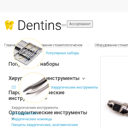
Ассортимент
Главная
Оборудование стоматологическое
Оборудование стомат
Популярные наборы
Популярные наборы
Хирургические инструменты
Хирургические инструменты
Пародонтологические
инструменты
Хирургические инструменты
Ортодонтические инструменты
Иглодержатели
Хирургические ножницы
Пинцеты хирургические, анатомические