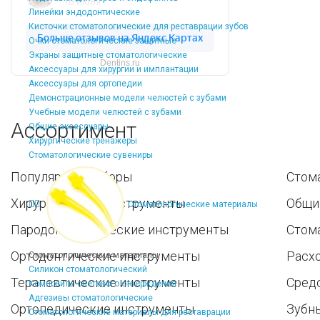
Линейки эндодонтические
Кисточки стоматологические для реставрации зубов
Очки стоматологические защитные
Экраны защитные стоматологические
Dentins.ru
Аксессуары для хирургии и имплантации
Аксессуары для ортопедии
Демонстрационные модели челюстей с зубами
Учебные модели челюстей с зубами
Ассортимент
Общие аксессуары
Хирургические тренажеры
Стоматологические сувениры
Популярные наборы
Стом
Хирургические инструменты
Общи
Стоматологические материалы
Пародонтологические инструменты
Стом
Ортодонтические инструменты
Расх
Стоматологические материалы
Силикон стоматологический
Терапевтические инструменты
Средс
Композиты светового отверждения
Адгезивы стоматологические
Ортопедические инструменты
Зубн
Стоматологические материалы для реставрации