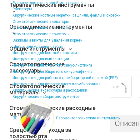
Рукоятки для скальпелей многоразовые
Терапевтические инструменты
Распаторы
Хирургические костные кюретки, рашпили, файлы и скребки
Стоматологические элеваторы
Ортопедические инструменты
Стоматологические люксаторы
Стоматологические периотомы
Зажимы и винты для удаления корней
Щипцы для удаления зубов
Общие инструменты
Инструменты для костной пластики
Инструменты для имплантации
Стоматологические
Инструменты для открытого синус-лифтинга
аксессуары
Инструменты для закрытого синус-лифтинга
Инструменты для работы с тромбоцитарной плазмой (PRF)
Инструменты для ретроградного пломбирования
Стоматологические
Хирургические аксессуары и расходники
материалы
Хирургические наборы инструментов
Стоматологические расходные
материалы
Пародонтологические инструменты
Описан
Средства для ухода за
полостью рта