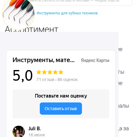
инструменты Dentins.ru на карте Москвы — Яндекс.Карты
Инструменты для зубных техников
Ассортимент
Популярные наборы
Стоматологические
Хирургические
аксессуары
инструменты
Общие инструменты
Пародонтологические
Стоматологические
инструменты
материалы
Ортодонтические
Расходные материалы
инструменты
для стоматологии
Терапевтические
Средства для ухода за