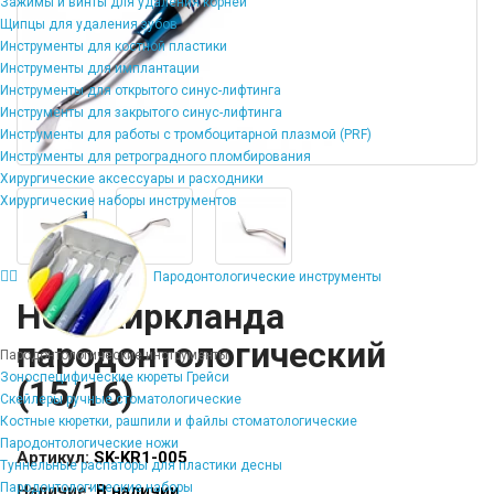
Зажимы и винты для удаления корней
Щипцы для удаления зубов
Инструменты для костной пластики
Инструменты для имплантации
Инструменты для открытого синус-лифтинга
Инструменты для закрытого синус-лифтинга
Инструменты для работы с тромбоцитарной плазмой (PRF)
Инструменты для ретроградного пломбирования
Хирургические аксессуары и расходники
Хирургические наборы инструментов
Пародонтологические инструменты
Нож Киркланда
пародонтологический
Пародонтологические инструменты
Зоноспецифические кюреты Грейси
(15/16)
Скейлеры ручные стоматологические
Костные кюретки, рашпили и файлы стоматологические
Пародонтологические ножи
Артикул:
SK-KR1-005
Туннельные распаторы для пластики десны
Пародонтологические наборы
Наличие:
В наличии