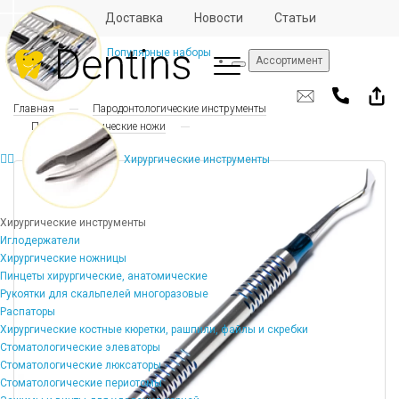
Отзывы
Доставка
Новости
Статьи
Популярные наборы
Ассортимент
Главная
Пародонтологические инструменты
Пародонтологические ножи
Хирургические инструменты
Хирургические инструменты
Иглодержатели
Хирургические ножницы
Пинцеты хирургические, анатомические
Рукоятки для скальпелей многоразовые
Распаторы
Хирургические костные кюретки, рашпили, файлы и скребки
Стоматологические элеваторы
Стоматологические люксаторы
Стоматологические периотомы