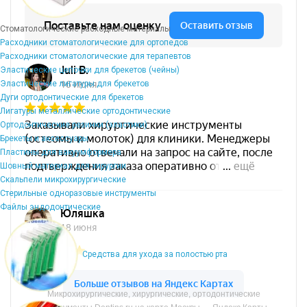
Стоматологические расходные материалы
Расходники стоматологические для ортопедов
Расходники стоматологические для терапевтов
Эластические цепочки для брекетов (чейны)
Эластические лигатуры для брекетов
Дуги ортодонтические для брекетов
Лигатуры металлические ортодонтические
Ортодонтические резинки (эластики)
Брекеты и аксессуары
Пластины для вакуумформера
Шовный материал для хирургии
Скальпели микрохирургические
Стерильные одноразовые инструменты
Файлы эндодонтические
Средства для ухода за полостью рта
Микрохирургические, хирургические, ортодонтические