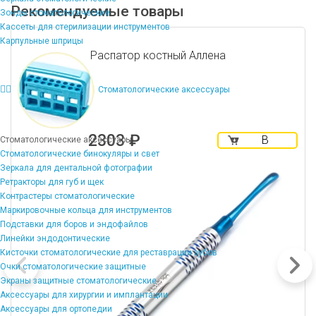
Рекомендуемые товары
Зонды стоматологические
Кассеты для стерилизации инструментов
Карпульные шприцы
Распатор костный Аллена
Стоматологические аксессуары
2303 ₽
В
Стоматологические аксессуары
корзину
Стоматологические бинокуляры и свет
Зеркала для дентальной фотографии
Ретракторы для губ и щек
Контрастеры стоматологические
Маркировочные кольца для инструментов
Подставки для боров и эндофайлов
Линейки эндодонтические
Кисточки стоматологические для реставрации зубов
Очки стоматологические защитные
Экраны защитные стоматологические
Аксессуары для хирургии и имплантации
Аксессуары для ортопедии