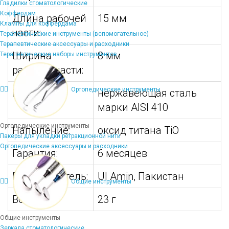
Гладилки стоматологические
Коффердам
Длина рабочей
15 мм
Клампы для коффердама
части:
Терапевтические инструменты (вспомогательное)
Терапевтические аксессуары и расходники
Ширина
8 мм
Терапевтические наборы инструментов
рабочей части:
Ортопедические инструменты
Материал:
нержавеющая сталь
марки AISI 410
Ортопедические инструменты
Напыление:
оксид титана TiO
Пакеры для укладки ретракционной нити
Ортопедические аксессуары и расходники
Гарантия:
6 месяцев
Производитель:
Ul Amin, Пакистан
Общие инструменты
Вес:
23 г
Общие инструменты
Зеркала стоматологические