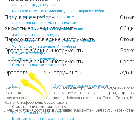
Линейки эндодонтические
Кисточки стоматологические для реставрации зубов
Популярные наборы
Стом
Очки стоматологические защитные
Экраны защитные стоматологические
Хирургические инструменты
Общи
Аксессуары для хирургии и имплантации
Аксессуары для ортопедии
Пародонтологические инструменты
Стом
Демонстрационные модели челюстей с зубами
Учебные модели челюстей с зубами
Ортодонтические инструменты
Расх
Общие аксессуары
Хирургические тренажеры
Терапевтические инструменты
Средс
Стоматологические сувениры
Ортопедические инструменты
Зубн
Стоматологические материалы
Быстро доставим стоматологические инструменты и оборудование по Мо
Ростов-на-Дону, Уфа, Красноярск, Пермь, Воронеж, Волгоград, Саратов
Новокузнецк, Рязань, Астрахань, Набережные Челны, Пенза, Липецк, Кир
Крым, Симферополь, Севастополь.
Стоматологические материалы
Лучшие условия доставки в Армению, Казахстан, Беларусь, Узбекиста
Силикон стоматологический
Композиты светового отверждения
Адгезивы стоматологические
Стоматологические материалы для реставрации