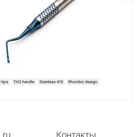
 tips
TiO2 handle
Stainless 410
Rhombic design
.ru
Контакты