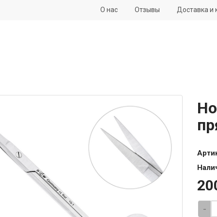
О нас
Отзывы
Доставка и 
Но
пр
Арти
Нали
20
-