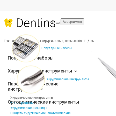
Ассортимент
Главная
Ножницы хирургические, прямые Iris, 11,5 см
Популярные наборы
Популярные наборы
Хирургические инструменты
Хирургические инструменты
Пародонтологические
инструменты
Хирургические инструменты
Ортодонтические инструменты
Иглодержатели
Хирургические ножницы
Пинцеты хирургические, анатомические