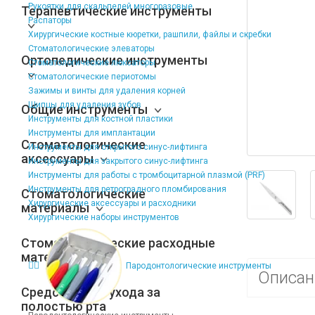
Рукоятки для скальпелей многоразовые
Терапевтические инструменты
Распаторы
Хирургические костные кюретки, рашпили, файлы и скребки
Стоматологические элеваторы
Ортопедические инструменты
Стоматологические люксаторы
Стоматологические периотомы
Зажимы и винты для удаления корней
Щипцы для удаления зубов
Общие инструменты
Инструменты для костной пластики
Инструменты для имплантации
Стоматологические
Инструменты для открытого синус-лифтинга
аксессуары
Инструменты для закрытого синус-лифтинга
Инструменты для работы с тромбоцитарной плазмой (PRF)
Инструменты для ретроградного пломбирования
Стоматологические
Хирургические аксессуары и расходники
материалы
Хирургические наборы инструментов
Стоматологические расходные
материалы
Пародонтологические инструменты
Описан
Средства для ухода за
полостью рта