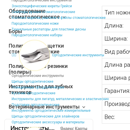
Пародонтологические инструменты
Зоноспецифические кюреты Грейси
Оборудование
Тип ножн
Скейлеры ручные стоматологические
стоматологическое
Костные кюретки, рашпили и файлы стоматологические
Пародонтологические ножи
Длина:
Туннельные распаторы для пластики десны
Боры
Пародонтологические наборы
Ширина:
Полировочные щетки
Вид рабо
стоматологические
Ортодонтические инструменты
Длина ра
Полировочные резинки
(полиры)
Ортодонтические инструменты
Ширина р
Щипцы ортодонтические
Инструменты для зубных
Позиционеры ортодонтические
Гарантия
техников
Кусачки ортодонтические
Инструменты для лигатур, металлических и эластических
Производ
Подставки ортодонтические
Ветеринарные инструменты
Инструменты ортодонтические измерительные
Вес:
Щипцы ортодонтические для элайнеров
Ортодонтические аксессуары и материалы