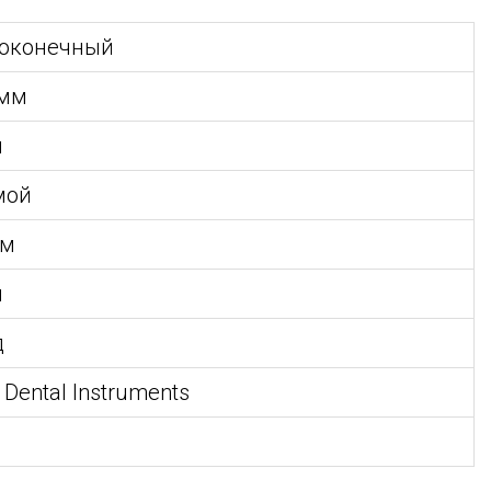
роконечный
 мм
м
мой
мм
м
д
Dental Instruments