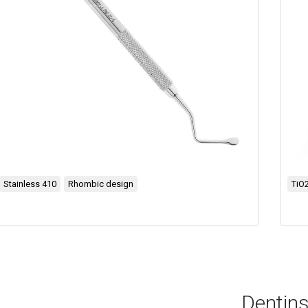
Stainless 410
Rhombic design
TiO2
Dentins