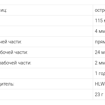
иц:
ост
115
4 м
чей части:
пря
бочей части:
24 
абочей части:
2 м
:
1 го
итель:
HLW 
23 г