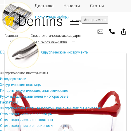
Отзывы
Доставка
Новости
Статьи
Популярные наборы
Ассортимент
Главная
Стоматологические аксессуары
Очки стоматологические защитные
Хирургические инструменты
Хирургические инструменты
Иглодержатели
Хирургические ножницы
Пинцеты хирургические, анатомические
Рукоятки для скальпелей многоразовые
Распаторы
Хирургические костные кюретки, рашпили, файлы и скребки
Стоматологические элеваторы
Стоматологические люксаторы
Стоматологические периотомы