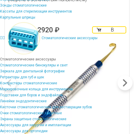
Зонды стоматологические
Кассеты для стерилизации инструментов
Карпульные шприцы
2920 ₽
В
корзину
Стоматологические аксессуары
Стоматологические аксессуары
Стоматологические бинокуляры и свет
Зеркала для дентальной фотографии
Ретракторы для губ и щек
Контрастеры стоматологические
Маркировочные кольца для инструментов
Подставки для боров и эндофайлов
Линейки эндодонтические
Кисточки стоматологические для реставрации зубов
Очки стоматологические защитные
Экраны защитные стоматологические
Аксессуары для хирургии и имплантации
Аксессуары для ортопедии