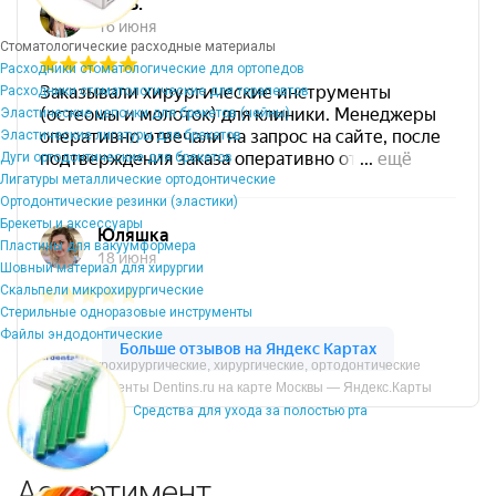
Стоматологические расходные материалы
Расходники стоматологические для ортопедов
Расходники стоматологические для терапевтов
Эластические цепочки для брекетов (чейны)
Эластические лигатуры для брекетов
Дуги ортодонтические для брекетов
Лигатуры металлические ортодонтические
Ортодонтические резинки (эластики)
Брекеты и аксессуары
Пластины для вакуумформера
Шовный материал для хирургии
Скальпели микрохирургические
Стерильные одноразовые инструменты
Файлы эндодонтические
Микрохирургические, хирургические, ортодонтические
инструменты Dentins.ru на карте Москвы — Яндекс.Карты
Средства для ухода за полостью рта
Ассортимент