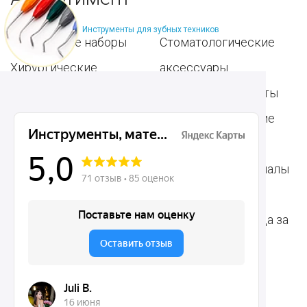
Инструменты для зубных техников
Популярные наборы
Стоматологические
Хирургические
аксессуары
инструменты
Общие инструменты
Пародонтологические
Стоматологические
инструменты
материалы
Ортодонтические
Расходные материалы
инструменты
для стоматологии
Терапевтические
Средства для ухода за
инструменты
полостью рта
Ортопедические
Зубным техникам
инструменты