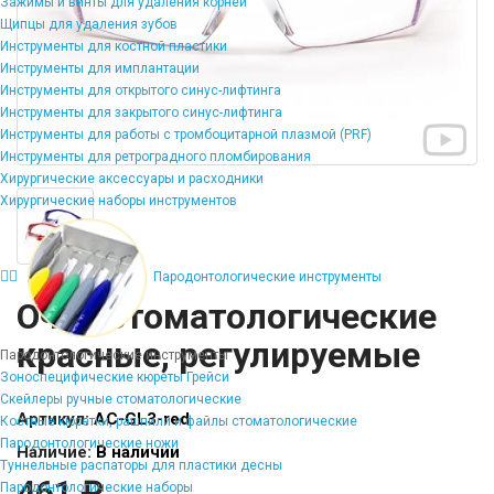
Зажимы и винты для удаления корней
Щипцы для удаления зубов
Инструменты для костной пластики
Инструменты для имплантации
Инструменты для открытого синус-лифтинга
Инструменты для закрытого синус-лифтинга
Инструменты для работы с тромбоцитарной плазмой (PRF)
Инструменты для ретроградного пломбирования
Хирургические аксессуары и расходники
Хирургические наборы инструментов
Пародонтологические инструменты
Очки стоматологические
красные, регулируемые
Пародонтологические инструменты
Зоноспецифические кюреты Грейси
Скейлеры ручные стоматологические
Артикул:
AC-GL3-red
Костные кюретки, рашпили и файлы стоматологические
Пародонтологические ножи
Наличие:
В наличии
Туннельные распаторы для пластики десны
461 ₽
Пародонтологические наборы