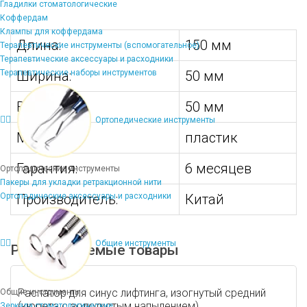
Гладилки стоматологические
Коффердам
Клампы для коффердама
Длина:
150 мм
Терапевтические инструменты (вспомогательное)
Терапевтические аксессуары и расходники
Терапевтические наборы инструментов
Ширина:
50 мм
Высота:
50 мм
Ортопедические инструменты
Материал:
пластик
Гарантия:
6 месяцев
Ортопедические инструменты
Пакеры для укладки ретракционной нити
Ортопедические аксессуары и расходники
Производитель:
Китай
Общие инструменты
Рекомендуемые товары
Распатор для синус лифтинга, изогнутый средний
Общие инструменты
(кюрета с золотистым напылением)
Зеркала стоматологические