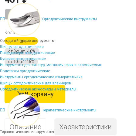
-
+
Ортодонтические инструменты
Количество
Ортодонтические инструменты
1 шт.
Щипцы ортодонтические
от 3-х шт. -10%
Позиционеры ортодонтические
Кусачки ортодонтические
от 10 шт. -15%
Инструменты для лигатур, металлических и эластических
Подставки ортодонтические
Инструменты ортодонтические измерительные
Щипцы ортодонтические для элайнеров
Ортодонтические аксессуары и материалы
В корзину
Терапевтические инструменты
Описание
Характеристики
Терапевтические инструменты