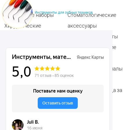
Инструменты для зубных техников
Популярные наборы
Стоматологические
Хирургические
аксессуары
инструменты
Общие инструменты
Пародонтологические
Стоматологические
инструменты
материалы
Ортодонтические
Расходные материалы
инструменты
для стоматологии
Терапевтические
Средства для ухода за
инструменты
полостью рта
Ортопедические
Зубным техникам
инструменты