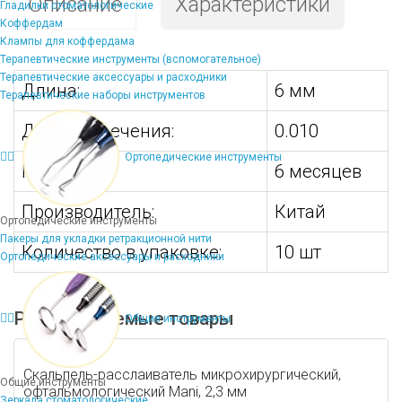
Описание
Характеристики
Гладилки стоматологические
Коффердам
Клампы для коффердама
Терапевтические инструменты (вспомогательное)
Терапевтические аксессуары и расходники
Длина:
6 мм
Терапевтические наборы инструментов
Диаметр сечения:
0.010
Ортопедические инструменты
Гарантия:
6 месяцев
Производитель:
Китай
Ортопедические инструменты
Пакеры для укладки ретракционной нити
Количество в упаковке:
10 шт
Ортопедические аксессуары и расходники
Рекомендуемые товары
Общие инструменты
Скальпель-расслаиватель микрохирургический,
Общие инструменты
офтальмологический Mani, 2,3 мм
Зеркала стоматологические