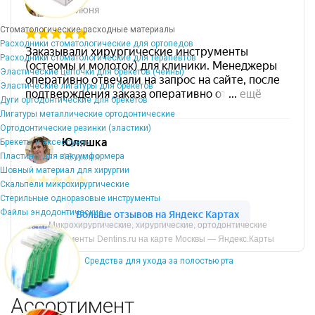
Стоматологические расходные материалы
Расходники стоматологические для ортопедов
Расходники стоматологические для терапевтов
Эластические цепочки для брекетов (чейны)
Эластические лигатуры для брекетов
Дуги ортодонтические для брекетов
Лигатуры металлические ортодонтические
Ортодонтические резинки (эластики)
Брекеты и аксессуары
Пластины для вакуумформера
Шовный материал для хирургии
Скальпели микрохирургические
Стерильные одноразовые инструменты
Файлы эндодонтические
Микрохирургические, хирургические, ортодонтические
инструменты Dentins.ru на карте Москвы — Яндекс.Карты
Средства для ухода за полостью рта
Ассортимент