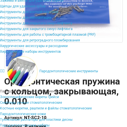
Зажимы и винты для удаления корней
Щипцы для удаления зубов
Инструменты для костной пластики
Инструменты для имплантации
Инструменты для открытого синус-лифтинга
Инструменты для закрытого синус-лифтинга
Инструменты для работы с тромбоцитарной плазмой (PRF)
Инструменты для ретроградного пломбирования
Хирургические аксессуары и расходники
Хирургические наборы инструментов
Пародонтологические инструменты
Ортодонтическая пружина
с кольцом, закрывающая,
Пародонтологические инструменты
Зоноспецифические кюреты Грейси
0.010
Скейлеры ручные стоматологические
Костные кюретки, рашпили и файлы стоматологические
Пародонтологические ножи
Артикул:
NT-SC2-10
Туннельные распаторы для пластики десны
Пародонтологические наборы
Наличие:
В наличии