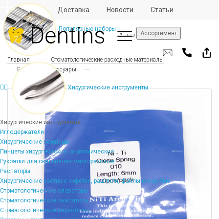
Отзывы
Доставка
Новости
Статьи
Популярные наборы
Ассортимент
Главная
Стоматологические расходные материалы
Брекеты и аксессуары
Хирургические инструменты
Хирургические инструменты
Иглодержатели
Хирургические ножницы
Пинцеты хирургические, анатомические
Рукоятки для скальпелей многоразовые
Распаторы
Хирургические костные кюретки, рашпили, файлы и скребки
Стоматологические элеваторы
Стоматологические люксаторы
Стоматологические периотомы