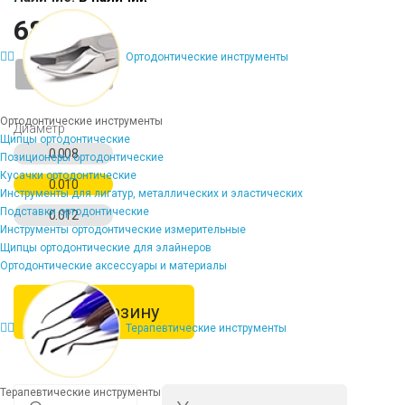
686 ₽
Ортодонтические инструменты
-
+
Ортодонтические инструменты
Диаметр
Щипцы ортодонтические
0.008
Позиционеры ортодонтические
Кусачки ортодонтические
0.010
Инструменты для лигатур, металлических и эластических
Подставки ортодонтические
0.012
Инструменты ортодонтические измерительные
Щипцы ортодонтические для элайнеров
Ортодонтические аксессуары и материалы
В корзину
Терапевтические инструменты
Терапевтические инструменты