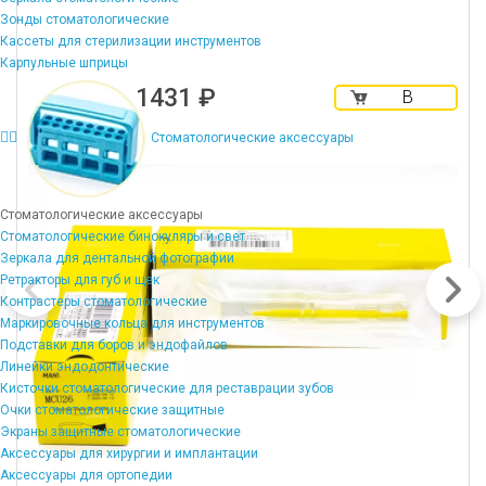
Зонды стоматологические
Кассеты для стерилизации инструментов
Карпульные шприцы
1431 ₽
В
корзину
Стоматологические аксессуары
Стоматологические аксессуары
Стоматологические бинокуляры и свет
Зеркала для дентальной фотографии
Ретракторы для губ и щек
Контрастеры стоматологические
Маркировочные кольца для инструментов
Подставки для боров и эндофайлов
Линейки эндодонтические
Кисточки стоматологические для реставрации зубов
Очки стоматологические защитные
Экраны защитные стоматологические
Аксессуары для хирургии и имплантации
Аксессуары для ортопедии