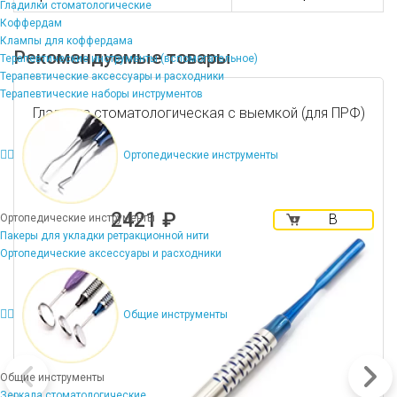
Гладилки стоматологические
Коффердам
Клампы для коффердама
Рекомендуемые товары
Терапевтические инструменты (вспомогательное)
Терапевтические аксессуары и расходники
Терапевтические наборы инструментов
Гладилка стоматологическая с выемкой (для ПРФ)
Ортопедические инструменты
2421 ₽
В
Ортопедические инструменты
корзину
Пакеры для укладки ретракционной нити
Ортопедические аксессуары и расходники
Общие инструменты
Общие инструменты
Зеркала стоматологические