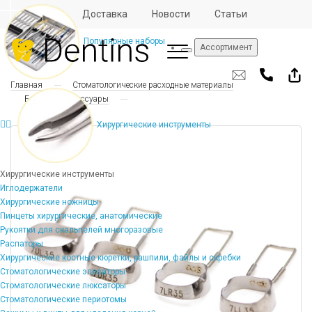
Отзывы
Доставка
Новости
Статьи
Популярные наборы
Ассортимент
Главная
Стоматологические расходные материалы
Брекеты и аксессуары
Хирургические инструменты
Хирургические инструменты
Иглодержатели
Хирургические ножницы
Пинцеты хирургические, анатомические
Рукоятки для скальпелей многоразовые
Распаторы
Хирургические костные кюретки, рашпили, файлы и скребки
Стоматологические элеваторы
Стоматологические люксаторы
Стоматологические периотомы