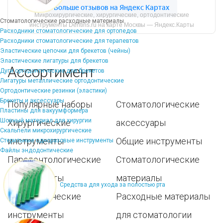
Микрохирургические, хирургические, ортодонтические
Стоматологические расходные материалы
инструменты Dentins.ru на карте Москвы — Яндекс.Карты
Расходники стоматологические для ортопедов
Расходники стоматологические для терапевтов
Эластические цепочки для брекетов (чейны)
Эластические лигатуры для брекетов
Ассортимент
Дуги ортодонтические для брекетов
Лигатуры металлические ортодонтические
Ортодонтические резинки (эластики)
Брекеты и аксессуары
Популярные наборы
Стоматологические
Пластины для вакуумформера
Шовный материал для хирургии
Хирургические
аксессуары
Скальпели микрохирургические
инструменты
Общие инструменты
Стерильные одноразовые инструменты
Файлы эндодонтические
Пародонтологические
Стоматологические
инструменты
материалы
Средства для ухода за полостью рта
Ортодонтические
Расходные материалы
инструменты
для стоматологии