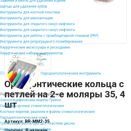
Зажимы и винты для удаления корней
Щипцы для удаления зубов
Инструменты для костной пластики
Инструменты для имплантации
Инструменты для открытого синус-лифтинга
Инструменты для закрытого синус-лифтинга
Инструменты для работы с тромбоцитарной плазмой (PRF)
Инструменты для ретроградного пломбирования
Хирургические аксессуары и расходники
Хирургические наборы инструментов
Пародонтологические инструменты
Ортодонтические кольца с
петлей на 2-е моляры 35, 4
Пародонтологические инструменты
Зоноспецифические кюреты Грейси
шт
Скейлеры ручные стоматологические
Костные кюретки, рашпили и файлы стоматологические
Пародонтологические ножи
Артикул:
BR-MM2-35
Туннельные распаторы для пластики десны
Пародонтологические наборы
Наличие:
В наличии