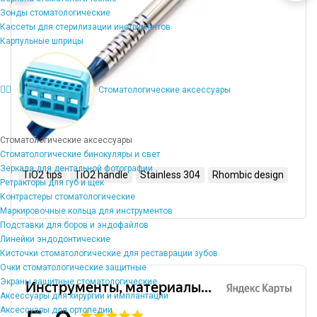
Зонды стоматологические
Кассеты для стерилизации инструментов
Карпульные шприцы
Стоматологические аксессуары
Стоматологические аксессуары
Стоматологические бинокуляры и свет
Зеркала для дентальной фотографии
TiO2 tips
TiO2 handle
Stainless 304
Rhombic design
Ретракторы для губ и щек
Контрастеры стоматологические
Маркировочные кольца для инструментов
Подставки для боров и эндофайлов
Линейки эндодонтические
Кисточки стоматологические для реставрации зубов
Очки стоматологические защитные
Экраны защитные стоматологические
Аксессуары для хирургии и имплантации
Аксессуары для ортопедии