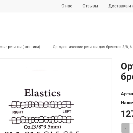
О нас
Отзывы
Доставка и 
ские резинки (эластики)
Ортодонтические резинки для брекетов 3/8, 6.
Ор
бр
Арти
Нали
12
-