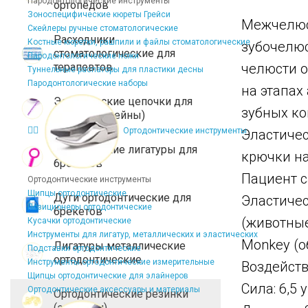
Пародонтологические инструменты
ортопедов
Зоноспецифические кюреты Грейси
Межчелюст
Скейлеры ручные стоматологические
Расходники
Костные кюретки, рашпили и файлы стоматологические
зубочелюс
стоматологические для
Пародонтологические ножи
терапевтов
челюсти о
Туннельные распаторы для пластики десны
Пародонтологические наборы
на этапах
Эластические цепочки для
зубных ко
брекетов (чейны)
Ортодонтические инструменты
Эластичес
Эластические лигатуры для
крючки на
брекетов
Пациент с
Ортодонтические инструменты
Щипцы ортодонтические
Дуги ортодонтические для
Эластичес
Позиционеры ортодонтические
брекетов
(животные
Кусачки ортодонтические
Инструменты для лигатур, металлических и эластических
Monkey (о
Лигатуры металлические
Подставки ортодонтические
ортодонтические
Инструменты ортодонтические измерительные
Воздейств
Щипцы ортодонтические для элайнеров
Сила: 6,5 
Ортодонтические аксессуары и материалы
Ортодонтические резинки
(эластики)