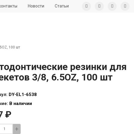
контакты
Новости
Статьи
5OZ, 100 шт
тодонтические резинки для
екетов 3/8, 6.5OZ, 100 шт
кул:
DY-EL1-6538
чие:
В наличии
7 ₽
+