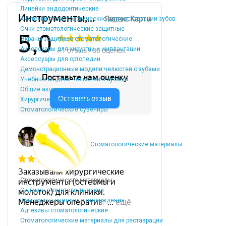
Линейки эндодонтические
Кисточки стоматологические для реставрации зубов
Очки стоматологические защитные
Экраны защитные стоматологические
Аксессуары для хирургии и имплантации
Аксессуары для ортопедии
Демонстрационные модели челюстей с зубами
Учебные модели челюстей с зубами
Общие аксессуары
Хирургические тренажеры
Стоматологические сувениры
Стоматологические материалы
Стоматологические материалы
Силикон стоматологический
Композиты светового отверждения
Адгезивы стоматологические
Стоматологические материалы для реставрации