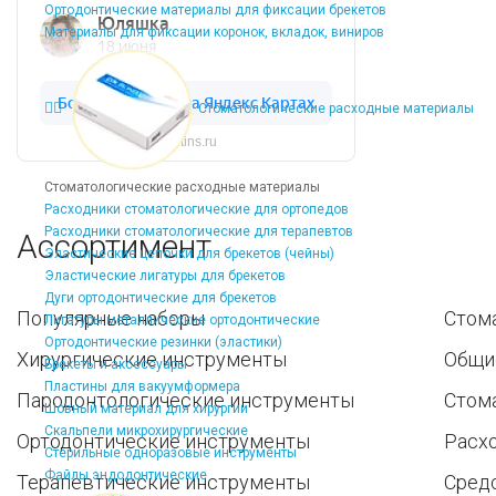
Ортодонтические материалы для фиксации брекетов
Материалы для фиксации коронок, вкладок, виниров
Стоматологические расходные материалы
Dentins.ru
Стоматологические расходные материалы
Расходники стоматологические для ортопедов
Расходники стоматологические для терапевтов
Ассортимент
Эластические цепочки для брекетов (чейны)
Эластические лигатуры для брекетов
Дуги ортодонтические для брекетов
Популярные наборы
Стом
Лигатуры металлические ортодонтические
Ортодонтические резинки (эластики)
Хирургические инструменты
Общи
Брекеты и аксессуары
Пластины для вакуумформера
Пародонтологические инструменты
Стом
Шовный материал для хирургии
Скальпели микрохирургические
Ортодонтические инструменты
Расх
Стерильные одноразовые инструменты
Файлы эндодонтические
Терапевтические инструменты
Средс