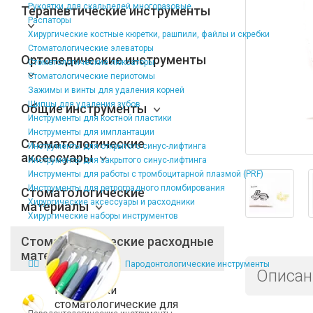
Рукоятки для скальпелей многоразовые
Терапевтические инструменты
Распаторы
Хирургические костные кюретки, рашпили, файлы и скребки
Стоматологические элеваторы
Ортопедические инструменты
Стоматологические люксаторы
Стоматологические периотомы
Зажимы и винты для удаления корней
Щипцы для удаления зубов
Общие инструменты
Инструменты для костной пластики
Инструменты для имплантации
Стоматологические
Инструменты для открытого синус-лифтинга
аксессуары
Инструменты для закрытого синус-лифтинга
Инструменты для работы с тромбоцитарной плазмой (PRF)
Инструменты для ретроградного пломбирования
Стоматологические
Хирургические аксессуары и расходники
материалы
Хирургические наборы инструментов
Стоматологические расходные
материалы
Пародонтологические инструменты
Описан
Расходники
стоматологические для