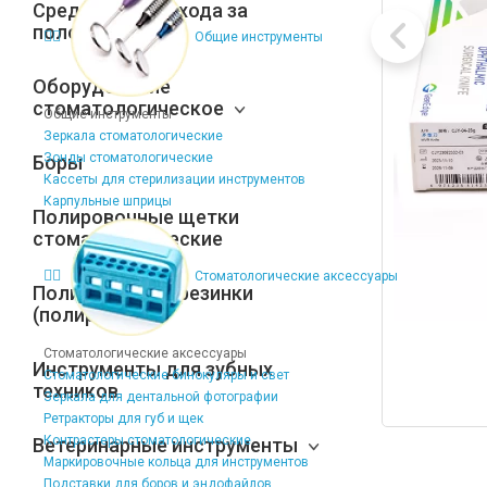
Средства для ухода за
полостью рта
Общие инструменты
Оборудование
стоматологическое
Общие инструменты
Зеркала стоматологические
Зонды стоматологические
Боры
Кассеты для стерилизации инструментов
Карпульные шприцы
Полировочные щетки
стоматологические
Стоматологические аксессуары
Полировочные резинки
(полиры)
Стоматологические аксессуары
Инструменты для зубных
Стоматологические бинокуляры и свет
техников
Зеркала для дентальной фотографии
Ретракторы для губ и щек
Контрастеры стоматологические
Ветеринарные инструменты
Маркировочные кольца для инструментов
Подставки для боров и эндофайлов