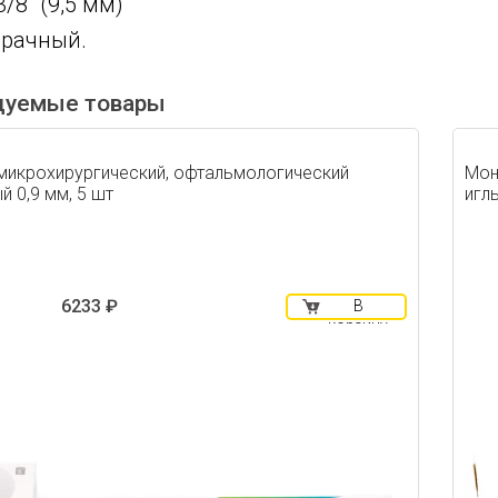
/8" (9,5 мм)
зрачный.
дуемые товары
микрохирургический, офтальмологический
Мон
й 0,9 мм, 5 шт
иглы
6233 ₽
В
корзину