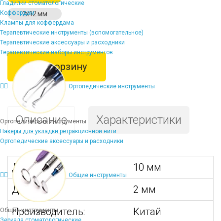
Гладилки стоматологические
Коффердам
2х12 мм
Клампы для коффердама
Терапевтические инструменты (вспомогательное)
Терапевтические аксессуары и расходники
Терапевтические наборы инструментов
В корзину
Ортопедические инструменты
Описание
Характеристики
Ортопедические инструменты
Пакеры для укладки ретракционной нити
Ортопедические аксессуары и расходники
Длина:
10 мм
Общие инструменты
Диаметр:
2 мм
Производитель:
Китай
Общие инструменты
Зеркала стоматологические