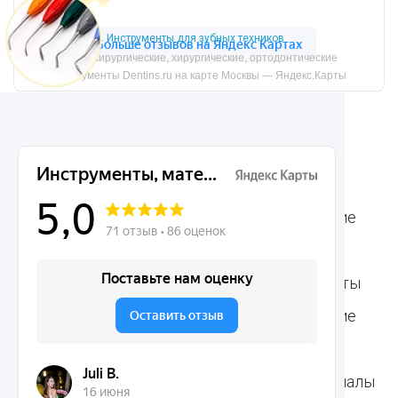
Инструменты для зубных техников
Микрохирургические, хирургические, ортодонтические
инструменты Dentins.ru на карте Москвы — Яндекс.Карты
Ассортимент
Популярные наборы
Стоматологические
Хирургические
аксессуары
инструменты
Общие инструменты
Пародонтологические
Стоматологические
инструменты
материалы
Ортодонтические
Расходные материалы