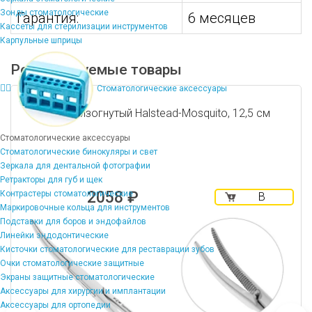
Зонды стоматологические
Гарантия:
6 месяцев
Кассеты для стерилизации инструментов
Карпульные шприцы
Рекомендуемые товары
Стоматологические аксессуары
Зажим изогнутый Halstead-Mosquito, 12,5 см
Стоматологические аксессуары
Стоматологические бинокуляры и свет
Зеркала для дентальной фотографии
Ретракторы для губ и щек
2058 ₽
Контрастеры стоматологические
В
Маркировочные кольца для инструментов
корзину
Подставки для боров и эндофайлов
Линейки эндодонтические
Кисточки стоматологические для реставрации зубов
Очки стоматологические защитные
Экраны защитные стоматологические
Аксессуары для хирургии и имплантации
Аксессуары для ортопедии