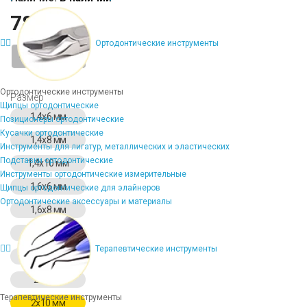
784 ₽
Ортодонтические инструменты
-
+
Ортодонтические инструменты
Размер
Щипцы ортодонтические
1,4х6 мм
Позиционеры ортодонтические
Кусачки ортодонтические
1,4х8 мм
Инструменты для лигатур, металлических и эластических
Подставки ортодонтические
1,4х10 мм
Инструменты ортодонтические измерительные
1,6х6 мм
Щипцы ортодонтические для элайнеров
Ортодонтические аксессуары и материалы
1,6х8 мм
1,6х10 мм
Терапевтические инструменты
1,6х12 мм
2х8 мм
Терапевтические инструменты
2х10 мм