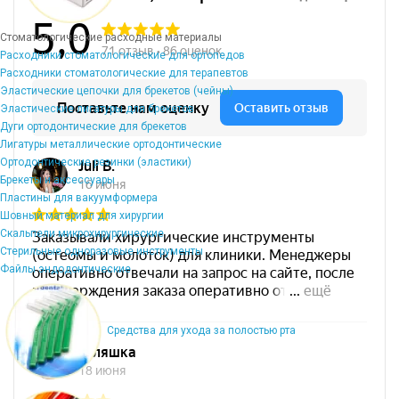
Стоматологические расходные материалы
Расходники стоматологические для ортопедов
Расходники стоматологические для терапевтов
Эластические цепочки для брекетов (чейны)
Эластические лигатуры для брекетов
Дуги ортодонтические для брекетов
Лигатуры металлические ортодонтические
Ортодонтические резинки (эластики)
Брекеты и аксессуары
Пластины для вакуумформера
Шовный материал для хирургии
Скальпели микрохирургические
Стерильные одноразовые инструменты
Файлы эндодонтические
Средства для ухода за полостью рта