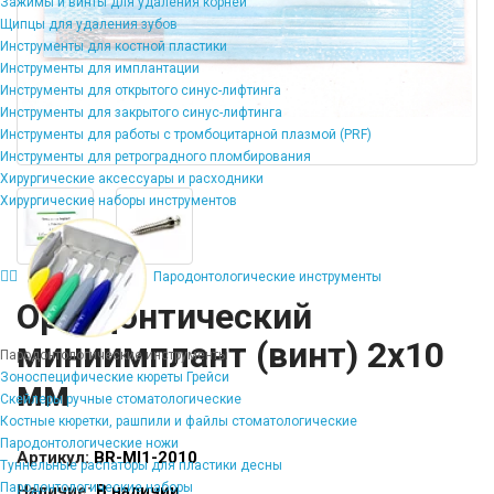
Зажимы и винты для удаления корней
Щипцы для удаления зубов
Инструменты для костной пластики
Инструменты для имплантации
Инструменты для открытого синус-лифтинга
Инструменты для закрытого синус-лифтинга
Инструменты для работы с тромбоцитарной плазмой (PRF)
Инструменты для ретроградного пломбирования
Хирургические аксессуары и расходники
Хирургические наборы инструментов
Пародонтологические инструменты
Ортодонтический
миниимплант (винт) 2х10
Пародонтологические инструменты
Зоноспецифические кюреты Грейси
мм
Скейлеры ручные стоматологические
Костные кюретки, рашпили и файлы стоматологические
Пародонтологические ножи
Артикул:
BR-MI1-2010
Туннельные распаторы для пластики десны
Пародонтологические наборы
Наличие:
В наличии