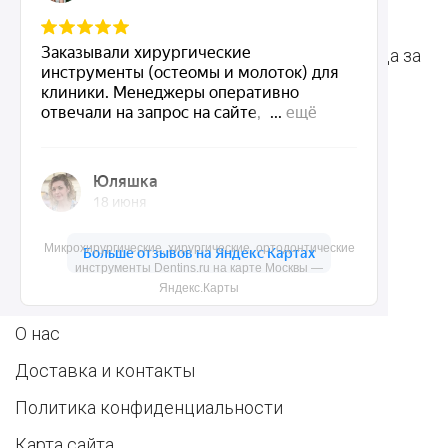
инструменты
для стоматологии
Терапевтические
Средства для ухода за
инструменты
полостью рта
Ортопедические
Зубным техникам
инструменты
Dentins.ru
Микрохирургические, хирургические, ортодонтические
инструменты Dentins.ru на карте Москвы —
Яндекс.Карты
Акции
О нас
Доставка и контакты
Политика конфиденциальности
Карта сайта