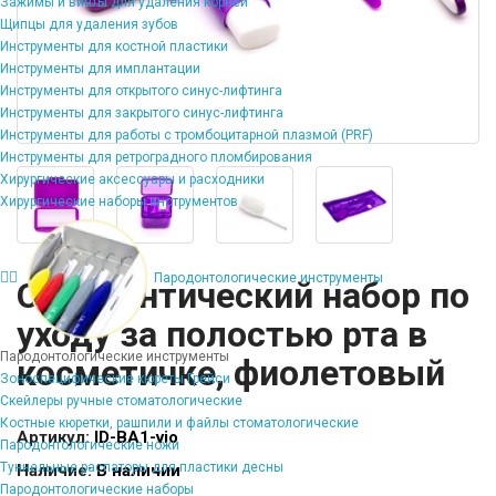
Зажимы и винты для удаления корней
Щипцы для удаления зубов
Инструменты для костной пластики
Инструменты для имплантации
Инструменты для открытого синус-лифтинга
Инструменты для закрытого синус-лифтинга
Инструменты для работы с тромбоцитарной плазмой (PRF)
Инструменты для ретроградного пломбирования
Хирургические аксессуары и расходники
Хирургические наборы инструментов
Пародонтологические инструменты
Ортодонтический набор по
уходу за полостью рта в
Пародонтологические инструменты
косметичке, фиолетовый
Зоноспецифические кюреты Грейси
Скейлеры ручные стоматологические
Костные кюретки, рашпили и файлы стоматологические
Артикул:
ID-BA1-vio
Пародонтологические ножи
Туннельные распаторы для пластики десны
Наличие:
В наличии
Пародонтологические наборы