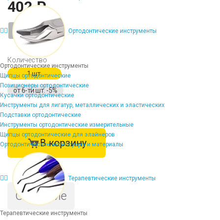
402 ₽
-
+
Ортодонтические инструменты
Количество
Ортодонтические инструменты
1 шт.
Щипцы ортодонтические
Позиционеры ортодонтические
от 6-ти шт. -5%
Кусачки ортодонтические
Инструменты для лигатур, металлических и эластических
Подставки ортодонтические
Инструменты ортодонтические измерительные
Щипцы ортодонтические для элайнеров
В корзину
Ортодонтические аксессуары и материалы
Терапевтические инструменты
Описание
Терапевтические инструменты