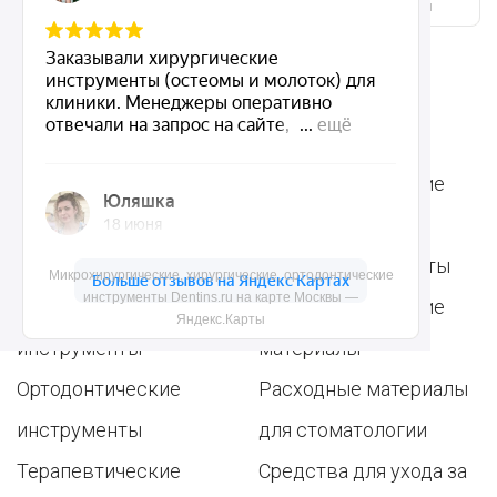
инструменты Dentins.ru на карте Москвы — Яндекс.Карты
Ассортимент
Популярные наборы
Стоматологические
Хирургические
аксессуары
инструменты
Общие инструменты
Микрохирургические, хирургические, ортодонтические
инструменты Dentins.ru на карте Москвы —
Пародонтологические
Стоматологические
Яндекс.Карты
инструменты
материалы
Ортодонтические
Расходные материалы
инструменты
для стоматологии
Терапевтические
Средства для ухода за