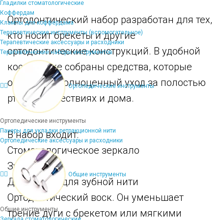
Гладилки стоматологические
Коффердам
Ортодонтический набор разработан для тех,
Клампы для коффердама
Терапевтические инструменты (вспомогательное)
кто носит брекеты и другие
Терапевтические аксессуары и расходники
ортодонтические конструкций. В удобной
Терапевтические наборы инструментов
косметичке собраны средства, которые
обеспечат полноценный уход за полостью
Ортопедические инструменты
рта в путешествиях и дома.
Ортопедические инструменты
Пакеры для укладки ретракционной нити
В набор входит:
Ортопедические аксессуары и расходники
Стоматологическое зеркало
Зубная нить
Общие инструменты
Держатели для зубной нити
Ортодонтический воск. Он уменьшает
Общие инструменты
трение дуги с брекетом или мягкими
Зеркала стоматологические