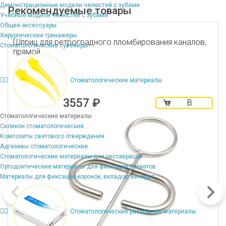
Демонстрационные модели челюстей с зубами
Рекомендуемые товары
Учебные модели челюстей с зубами
Общие аксессуары
Хирургические тренажеры
Шприц для ретроградного пломбирования каналов,
Стоматологические сувениры
прямой
Стоматологические материалы
3557 ₽
В
корзину
Стоматологические материалы
Силикон стоматологический
Композиты светового отверждения
Адгезивы стоматологические
Стоматологические материалы для реставрации
Ортодонтические материалы для фиксации брекетов
Материалы для фиксации коронок, вкладок, виниров
Стоматологические расходные материалы