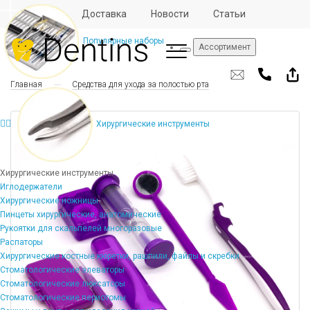
Отзывы
Доставка
Новости
Статьи
Популярные наборы
Ассортимент
Главная
Средства для ухода за полостью рта
Хирургические инструменты
Хирургические инструменты
Иглодержатели
Хирургические ножницы
Пинцеты хирургические, анатомические
Рукоятки для скальпелей многоразовые
Распаторы
Хирургические костные кюретки, рашпили, файлы и скребки
Стоматологические элеваторы
Стоматологические люксаторы
Стоматологические периотомы