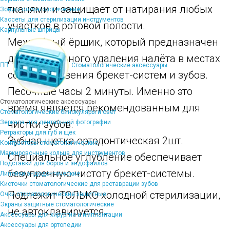
тканями и защищает от натирания любых
Зонды стоматологические
Кассеты для стерилизации инструментов
участков в ротовой полости.
Карпульные шприцы
Межзубный ёршик, который предназначен
для тщательного удаления налёта в местах
Стоматологические аксессуары
соприкосновения брекет-систем и зубов.
Песочные часы 2 минуты. Именно это
Стоматологические аксессуары
время является рекомендованным для
Стоматологические бинокуляры и свет
чистки зубов.
Зеркала для дентальной фотографии
Ретракторы для губ и щек
Зубная щетка ортодонтическая 2шт.
Контрастеры стоматологические
Маркировочные кольца для инструментов
Специальное углубление обеспечивает
Подставки для боров и эндофайлов
безупречную чистоту брекет-системы.
Линейки эндодонтические
Кисточки стоматологические для реставрации зубов
Подлежит ТОЛЬКО холодной стерилизации,
Очки стоматологические защитные
Экраны защитные стоматологические
не автоклавируется.
Аксессуары для хирургии и имплантации
Аксессуары для ортопедии