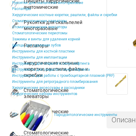
Пинцеты хирургические,
Рукоятки для скальпелей многоразовые
анатомические
Распаторы
Хирургические костные кюретки, рашпили, файлы и скребки
Стоматологические элеваторы
Рукоятки для скальпелей
Стоматологические люксаторы
многоразовые
Стоматологические периотомы
Зажимы и винты для удаления корней
Распаторы
Щипцы для удаления зубов
Инструменты для костной пластики
Инструменты для имплантации
Хирургические костные
Инструменты для открытого синус-лифтинга
кюретки, рашпили, файлы и
Инструменты для закрытого синус-лифтинга
скребки
Инструменты для работы с тромбоцитарной плазмой (PRF)
Инструменты для ретроградного пломбирования
Хирургические аксессуары и расходники
Стоматологические
Хирургические наборы инструментов
элеваторы
Стоматологические
Пародонтологические инструменты
люксаторы
Описан
Стоматологические