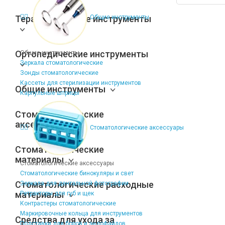
Терапевтические инструменты
Общие инструменты
Ортопедические инструменты
Общие инструменты
Зеркала стоматологические
Зонды стоматологические
Кассеты для стерилизации инструментов
Общие инструменты
Карпульные шприцы
Стоматологические
аксессуары
Стоматологические аксессуары
Стоматологические
материалы
Стоматологические аксессуары
Стоматологические бинокуляры и свет
Стоматологические расходные
Зеркала для дентальной фотографии
материалы
Ретракторы для губ и щек
Контрастеры стоматологические
Маркировочные кольца для инструментов
Средства для ухода за
Подставки для боров и эндофайлов