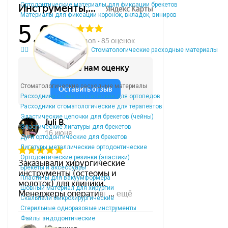
Ортодонтические материалы для фиксации брекетов
Материалы для фиксации коронок, вкладок, виниров
Стоматологические расходные материалы
Стоматологические расходные материалы
Расходники стоматологические для ортопедов
Расходники стоматологические для терапевтов
Эластические цепочки для брекетов (чейны)
Эластические лигатуры для брекетов
Дуги ортодонтические для брекетов
Лигатуры металлические ортодонтические
Ортодонтические резинки (эластики)
Брекеты и аксессуары
Пластины для вакуумформера
Шовный материал для хирургии
Скальпели микрохирургические
Стерильные одноразовые инструменты
Файлы эндодонтические