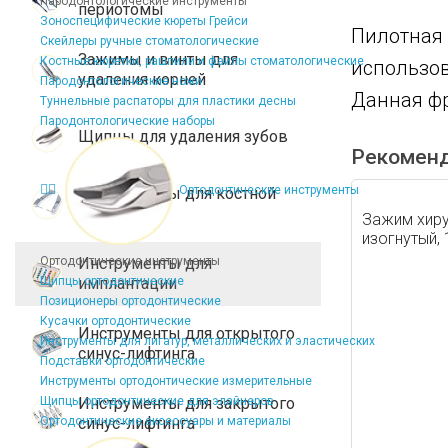
Пародонтологические инструменты
периотомы
Зоноспецифические кюреты Грейси
Пилотная 
Скейлеры ручные стоматологические
Зажимы и винты для
Костные кюретки, рашпили и файлы стоматологические
использо
удаления корней
Пародонтологические ножи
Данная фр
Туннельные распаторы для пластики десны
Пародонтологические наборы
Щипцы для удаления зубов
Рекомен
Ортодонтические инструменты
Инструменты для костной
пластики
Зажим хиру
изогнутый,
Ортодонтические инструменты
Инструменты для
Щипцы ортодонтические
имплантации
Позиционеры ортодонтические
Кусачки ортодонтические
Инструменты для открытого
Инструменты для лигатур, металлических и эластических
синус-лифтинга
Подставки ортодонтические
Инструменты ортодонтические измерительные
Щипцы ортодонтические для элайнеров
Инструменты для закрытого
Ортодонтические аксессуары и материалы
синус-лифтинга