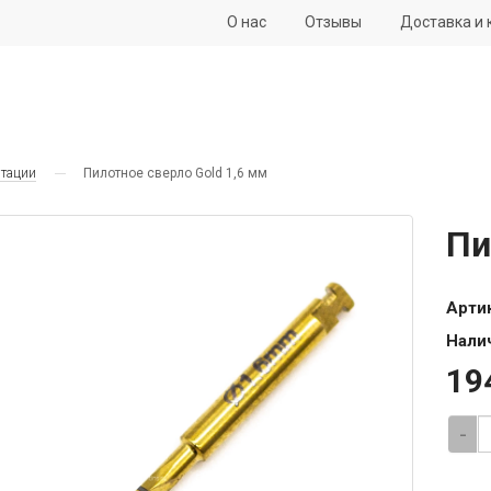
О нас
Отзывы
Доставка и 
нтации
Пилотное сверло Gold 1,6 мм
Пи
Арти
Нали
19
-