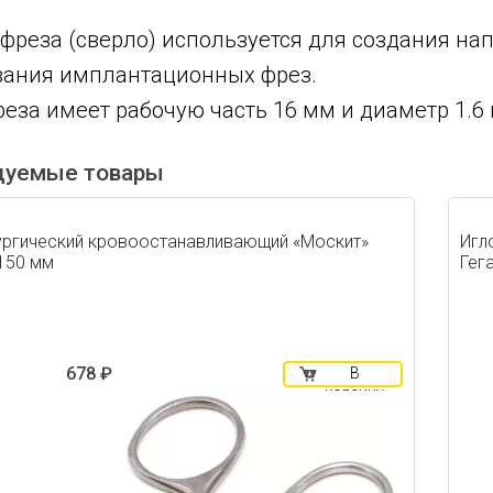
фреза (сверло) используется для создания н
вания имплантационных фрез.
еза имеет рабочую часть 16 мм и диаметр 1.6
дуемые товары
ргический кровоостанавливающий «Москит»
Игл
 150 мм
Гега
678 ₽
В
корзину