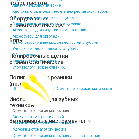
полостью рта
Линейки эндодонтические
Кисточки стоматологические для реставрации зубов
Оборудование
Очки стоматологические защитные
стоматологическое
Экраны защитные стоматологические
Аксессуары для хирургии и имплантации
Аксессуары для ортопедии
Боры
Демонстрационные модели челюстей с зубами
Учебные модели челюстей с зубами
Полировочные щетки
Общие аксессуары
стоматологические
Хирургические тренажеры
Стоматологические сувениры
Полировочные резинки
(полиры)
Стоматологические материалы
Инструменты для зубных
техников
Стоматологические материалы
Силикон стоматологический
Ветеринарные инструменты
Композиты светового отверждения
Адгезивы стоматологические
Стоматологические материалы для реставрации