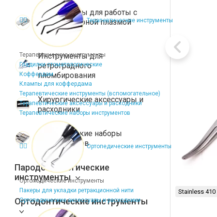
Инструменты для работы с
Терапевтические инструменты
тромбоцитарной плазмой
(PRF)
Терапевтические инструменты
Инструменты для
Гладилки стоматологические
ретроградного
Коффердам
пломбирования
Клампы для коффердама
Терапевтические инструменты (вспомогательное)
Хирургические аксессуары и
Терапевтические аксессуары и расходники
расходники
Терапевтические наборы инструментов
Хирургические наборы
инструментов
Ортопедические инструменты
Пародонтологические
инструменты
Ортопедические инструменты
Пакеры для укладки ретракционной нити
Stainless 410
Ортодонтические инструменты
Ортопедические аксессуары и расходники