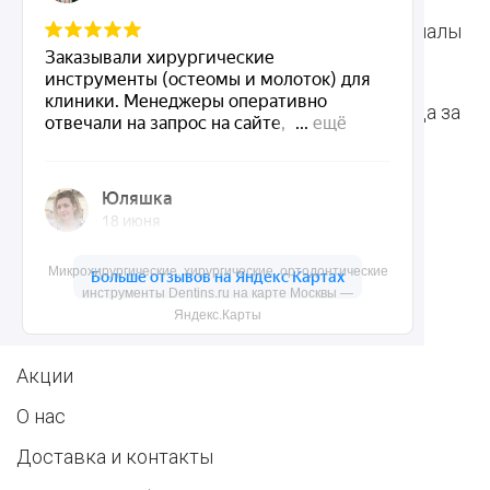
Ортодонтические
Расходные материалы
инструменты
для стоматологии
Терапевтические
Средства для ухода за
инструменты
полостью рта
Ортопедические
Зубным техникам
инструменты
Микрохирургические, хирургические, ортодонтические
Dentins.ru
инструменты Dentins.ru на карте Москвы —
Яндекс.Карты
Акции
О нас
Доставка и контакты