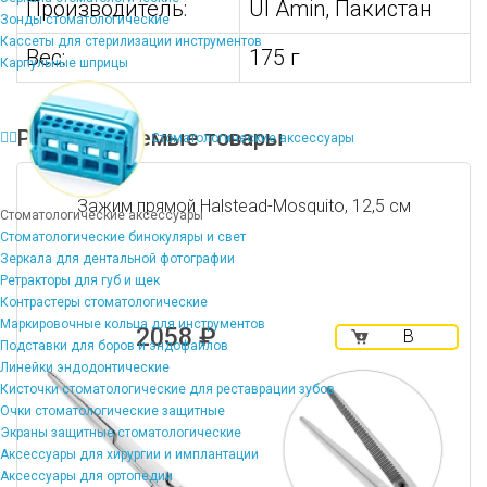
Производитель:
Ul Amin, Пакистан
Зонды стоматологические
Кассеты для стерилизации инструментов
Вес:
175 г
Карпульные шприцы
Рекомендуемые товары
Стоматологические аксессуары
Зажим прямой Halstead-Mosquito, 12,5 см
Стоматологические аксессуары
Стоматологические бинокуляры и свет
Зеркала для дентальной фотографии
Ретракторы для губ и щек
Контрастеры стоматологические
Маркировочные кольца для инструментов
2058 ₽
В
Подставки для боров и эндофайлов
корзину
Линейки эндодонтические
Кисточки стоматологические для реставрации зубов
Очки стоматологические защитные
Экраны защитные стоматологические
Аксессуары для хирургии и имплантации
Аксессуары для ортопедии