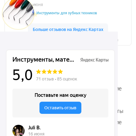
Инструменты для зубных техников
Микрохирургические, хирургические, ортодонтические
инструменты Dentins.ru на карте Москвы — Яндекс.Карты
Ассортимент
Популярные наборы
Стоматологические
Хирургические
аксессуары
инструменты
Общие инструменты
Пародонтологические
Стоматологические
инструменты
материалы