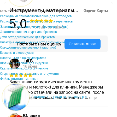
Стоматологические расходные материалы
Расходники стоматологические для ортопедов
Расходники стоматологические для терапевтов
Эластические цепочки для брекетов (чейны)
Эластические лигатуры для брекетов
Дуги ортодонтические для брекетов
Лигатуры металлические ортодонтические
Ортодонтические резинки (эластики)
Брекеты и аксессуары
Пластины для вакуумформера
Шовный материал для хирургии
Скальпели микрохирургические
Стерильные одноразовые инструменты
Файлы эндодонтические
Средства для ухода за полостью рта