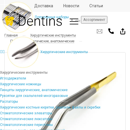
Отзывы
Доставка
Новости
Статьи
Популярные наборы
Ассортимент
Главная
Хирургические инструменты
Пинцеты хирургические, анатомические
Хирургические инструменты
Хирургические инструменты
Иглодержатели
Хирургические ножницы
Пинцеты хирургические, анатомические
Рукоятки для скальпелей многоразовые
Распаторы
Хирургические костные кюретки, рашпили, файлы и скребки
Стоматологические элеваторы
Стоматологические люксаторы
Стоматологические периотомы