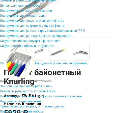
Зажимы и винты для удаления корней
Щипцы для удаления зубов
Инструменты для костной пластики
Инструменты для имплантации
Инструменты для открытого синус-лифтинга
Инструменты для закрытого синус-лифтинга
Инструменты для работы с тромбоцитарной плазмой (PRF)
Инструменты для ретроградного пломбирования
Хирургические аксессуары и расходники
Хирургические наборы инструментов
Пародонтологические инструменты
Пинцет байонетный
Knurling
Пародонтологические инструменты
Зоноспецифические кюреты Грейси
Скейлеры ручные стоматологические
Артикул:
TW-BA1-gld
Костные кюретки, рашпили и файлы стоматологические
Пародонтологические ножи
Наличие:
В наличии
Туннельные распаторы для пластики десны
5929 ₽
Пародонтологические наборы