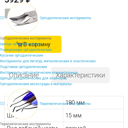
-
+
Ортодонтические инструменты
Ортодонтические инструменты
В корзину
Щипцы ортодонтические
Позиционеры ортодонтические
Кусачки ортодонтические
Инструменты для лигатур, металлических и эластических
Подставки ортодонтические
Инструменты ортодонтические измерительные
Описание
Характеристики
Щипцы ортодонтические для элайнеров
Ортодонтические аксессуары и материалы
Длина:
180 мм
Терапевтические инструменты
Ширина:
15 мм
Терапевтические инструменты