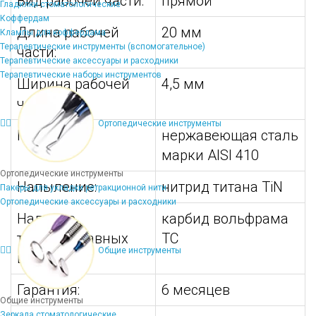
Вид рабочей части:
прямой
Гладилки стоматологические
Коффердам
Длина рабочей
20 мм
Клампы для коффердама
Терапевтические инструменты (вспомогательное)
части:
Терапевтические аксессуары и расходники
Терапевтические наборы инструментов
Ширина рабочей
4,5 мм
части:
Ортопедические инструменты
Материал:
нержавеющая сталь
марки AISI 410
Ортопедические инструменты
Напыление:
нитрид титана TiN
Пакеры для укладки ретракционной нити
Ортопедические аксессуары и расходники
Наличие
карбид вольфрама
твердосплавных
TC
Общие инструменты
вставок:
Гарантия:
6 месяцев
Общие инструменты
Зеркала стоматологические