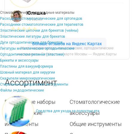
Стоматологические расходные материалы
Расходники стоматологические для ортопедов
Расходники стоматологические для терапевтов
Эластические цепочки для брекетов (чейны)
Эластические лигатуры для брекетов
Дуги ортодонтические для брекетов
Микрохирургические, хирургические, ортодонтические
Лигатуры металлические ортодонтические
инструменты Dentins.ru на карте Москвы — Яндекс.Карты
Ортодонтические резинки (эластики)
Брекеты и аксессуары
Пластины для вакуумформера
Шовный материал для хирургии
Скальпели микрохирургические
Ассортимент
Стерильные одноразовые инструменты
Файлы эндодонтические
Популярные наборы
Стоматологические
Средства для ухода за полостью рта
Хирургические
аксессуары
инструменты
Общие инструменты