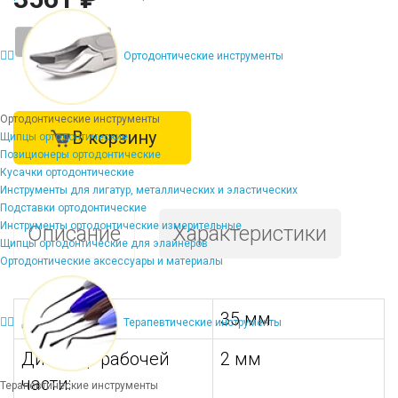
-
+
Ортодонтические инструменты
Ортодонтические инструменты
В корзину
Щипцы ортодонтические
Позиционеры ортодонтические
Кусачки ортодонтические
Инструменты для лигатур, металлических и эластических
Подставки ортодонтические
Инструменты ортодонтические измерительные
Описание
Характеристики
Щипцы ортодонтические для элайнеров
Ортодонтические аксессуары и материалы
Длина:
35 мм
Терапевтические инструменты
Диаметр рабочей
2 мм
части:
Терапевтические инструменты