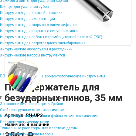
Зажимы и винты для удаления корней
Щипцы для удаления зубов
Инструменты для костной пластики
Инструменты для имплантации
Инструменты для открытого синус-лифтинга
Инструменты для закрытого синус-лифтинга
Инструменты для работы с тромбоцитарной плазмой (PRF)
Инструменты для ретроградного пломбирования
Хирургические аксессуары и расходники
Хирургические наборы инструментов
Пародонтологические инструменты
Пинодержатель для
безударных пинов, 35 мм
Пародонтологические инструменты
Зоноспецифические кюреты Грейси
Скейлеры ручные стоматологические
Артикул:
PH-UP2
Костные кюретки, рашпили и файлы стоматологические
Пародонтологические ножи
Наличие:
В наличии
Туннельные распаторы для пластики десны
3561 ₽
Пародонтологические наборы