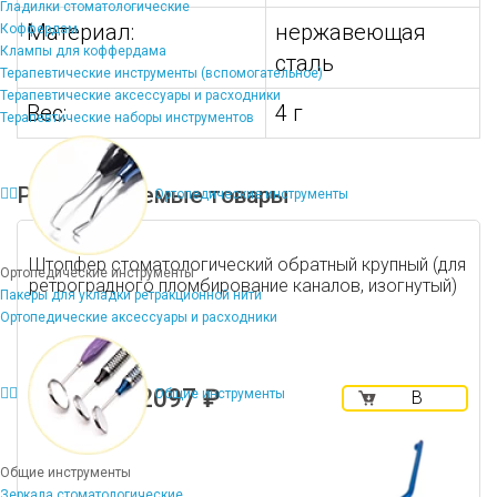
Гладилки стоматологические
Материал:
нержавеющая
Коффердам
Клампы для коффердама
сталь
Терапевтические инструменты (вспомогательное)
Терапевтические аксессуары и расходники
Вес:
4 г
Терапевтические наборы инструментов
Рекомендуемые товары
Ортопедические инструменты
Штопфер стоматологический обратный крупный (для
Ортопедические инструменты
ретроградного пломбирование каналов, изогнутый)
Пакеры для укладки ретракционной нити
Ортопедические аксессуары и расходники
2097 ₽
Общие инструменты
В
корзину
Общие инструменты
Зеркала стоматологические