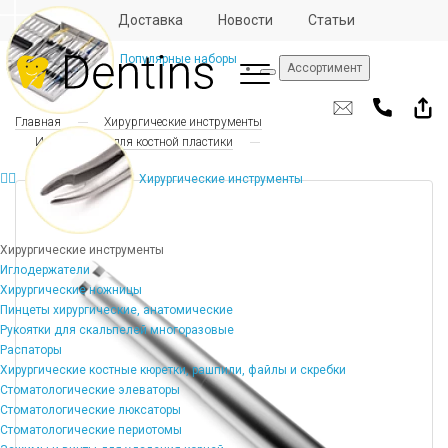
Отзывы
Доставка
Новости
Статьи
Популярные наборы
Ассортимент
Главная
Хирургические инструменты
Инструменты для костной пластики
Хирургические инструменты
Хирургические инструменты
Иглодержатели
Хирургические ножницы
Пинцеты хирургические, анатомические
Рукоятки для скальпелей многоразовые
Распаторы
Хирургические костные кюретки, рашпили, файлы и скребки
Стоматологические элеваторы
Стоматологические люксаторы
Стоматологические периотомы