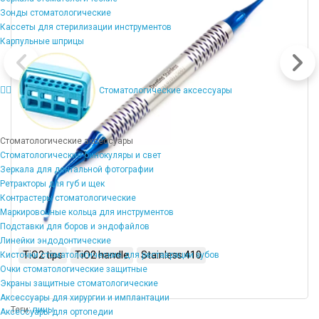
Зонды стоматологические
Кассеты для стерилизации инструментов
Карпульные шприцы
Стоматологические аксессуары
Стоматологические аксессуары
Стоматологические бинокуляры и свет
Зеркала для дентальной фотографии
Ретракторы для губ и щек
Контрастеры стоматологические
Маркировочные кольца для инструментов
Подставки для боров и эндофайлов
Линейки эндодонтические
TiO2 tips
TiO2 handle
Stainless 410
Кисточки стоматологические для реставрации зубов
Очки стоматологические защитные
Экраны защитные стоматологические
Аксессуары для хирургии и имплантации
Теги:
пины
Аксессуары для ортопедии