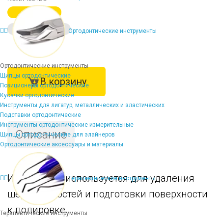
1 шт.
от 12-ти шт. -10%
Ортодонтические инструменты
Ортодонтические инструменты
Щипцы ортодонтические
В корзину
Позиционеры ортодонтические
Кусачки ортодонтические
Инструменты для лигатур, металлических и эластических
Подставки ортодонтические
Инструменты ортодонтические измерительные
Описание
Щипцы ортодонтические для элайнеров
Ортодонтические аксессуары и материалы
Инструмент используется для удаления
Терапевтические инструменты
шероховатостей и подготовки поверхности
к полировке.
Терапевтические инструменты