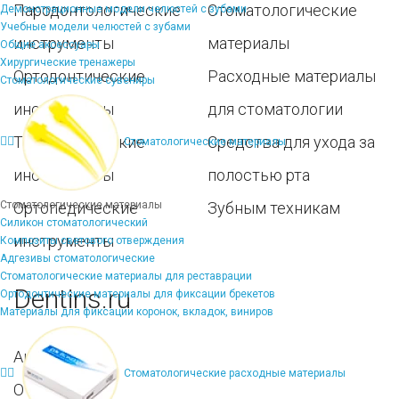
Пародонтологические
Стоматологические
Демонстрационные модели челюстей с зубами
Учебные модели челюстей с зубами
инструменты
материалы
Общие аксессуары
Хирургические тренажеры
Ортодонтические
Расходные материалы
Стоматологические сувениры
инструменты
для стоматологии
Терапевтические
Средства для ухода за
Стоматологические материалы
инструменты
полостью рта
Стоматологические материалы
Ортопедические
Зубным техникам
Силикон стоматологический
инструменты
Композиты светового отверждения
Адгезивы стоматологические
Стоматологические материалы для реставрации
Dentins.ru
Ортодонтические материалы для фиксации брекетов
Материалы для фиксации коронок, вкладок, виниров
Акции
Стоматологические расходные материалы
О нас