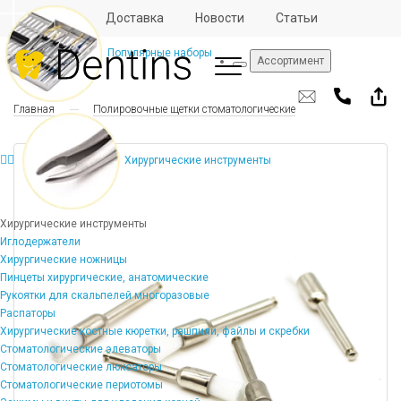
Отзывы
Доставка
Новости
Статьи
Популярные наборы
Ассортимент
Главная
Полировочные щетки стоматологические
Хирургические инструменты
Хирургические инструменты
Иглодержатели
Хирургические ножницы
Пинцеты хирургические, анатомические
Рукоятки для скальпелей многоразовые
Распаторы
Хирургические костные кюретки, рашпили, файлы и скребки
Стоматологические элеваторы
Стоматологические люксаторы
Стоматологические периотомы