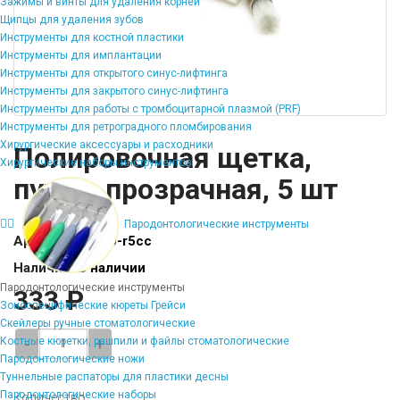
Зажимы и винты для удаления корней
Щипцы для удаления зубов
Инструменты для костной пластики
Инструменты для имплантации
Инструменты для открытого синус-лифтинга
Инструменты для закрытого синус-лифтинга
Инструменты для работы с тромбоцитарной плазмой (PRF)
Инструменты для ретроградного пломбирования
Хирургические аксессуары и расходники
Полировочная щетка,
Хирургические наборы инструментов
пучок, прозрачная, 5 шт
Пародонтологические инструменты
Артикул:
BU-RU-r5cc
Наличие:
В наличии
Пародонтологические инструменты
333 ₽
Зоноспецифические кюреты Грейси
Скейлеры ручные стоматологические
-
+
Костные кюретки, рашпили и файлы стоматологические
Пародонтологические ножи
Туннельные распаторы для пластики десны
Пародонтологические наборы
Количество