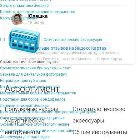
Зонды стоматологические
Кассеты для стерилизации инструментов
Карпульные шприцы
Стоматологические аксессуары
Микрохирургические, хирургические, ортодонтические
инструменты Dentins.ru на карте Москвы — Яндекс.Карты
Стоматологические аксессуары
Стоматологические бинокуляры и свет
Зеркала для дентальной фотографии
Ретракторы для губ и щек
Ассортимент
Контрастеры стоматологические
Маркировочные кольца для инструментов
Подставки для боров и эндофайлов
Линейки эндодонтические
Популярные наборы
Стоматологические
Кисточки стоматологические для реставрации зубов
Очки стоматологические защитные
Хирургические
аксессуары
Экраны защитные стоматологические
Аксессуары для хирургии и имплантации
инструменты
Общие инструменты
Аксессуары для ортопедии