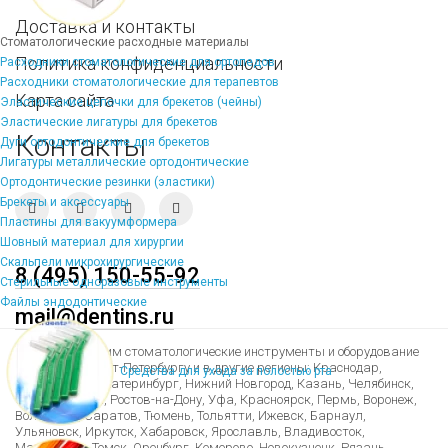
Доставка и контакты
Стоматологические расходные материалы
Политика конфиденциальности
Расходники стоматологические для ортопедов
Расходники стоматологические для терапевтов
Карта сайта
Эластические цепочки для брекетов (чейны)
Эластические лигатуры для брекетов
Контакты
Дуги ортодонтические для брекетов
Лигатуры металлические ортодонтические
Ортодонтические резинки (эластики)
Брекеты и аксессуары
Пластины для вакуумформера
Шовный материал для хирургии
Скальпели микрохирургические
8 (495) 150-55-92
Стерильные одноразовые инструменты
Файлы эндодонтические
mail@dentins.ru
Быстро доставим стоматологические инструменты и оборудование
по Москве, Санкт-Петербургу и в другие регионы: Краснодар,
Средства для ухода за полостью рта
Новосибирск, Екатеринбург, Нижний Новгород, Казань, Челябинск,
Омск, Самара, Ростов-на-Дону, Уфа, Красноярск, Пермь, Воронеж,
Волгоград, Саратов, Тюмень, Тольятти, Ижевск, Барнаул,
Ульяновск, Иркутск, Хабаровск, Ярославль, Владивосток,
Махачкала, Томск, Оренбург, Кемерово, Новокузнецк, Рязань,