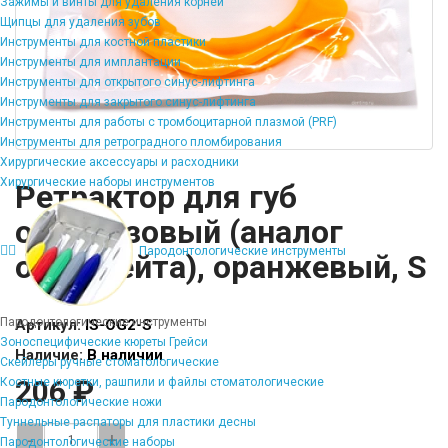
Зажимы и винты для удаления корней
Щипцы для удаления зубов
Инструменты для костной пластики
Инструменты для имплантации
Инструменты для открытого синус-лифтинга
Инструменты для закрытого синус-лифтинга
Инструменты для работы с тромбоцитарной плазмой (PRF)
Инструменты для ретроградного пломбирования
Хирургические аксессуары и расходники
Хирургические наборы инструментов
Ретрактор для губ
одноразовый (аналог
Пародонтологические инструменты
оптрагейта), оранжевый, S
Пародонтологические инструменты
Артикул:
IS-OG2-S
Зоноспецифические кюреты Грейси
Наличие:
В наличии
Скейлеры ручные стоматологические
206 ₽
Костные кюретки, рашпили и файлы стоматологические
Пародонтологические ножи
Туннельные распаторы для пластики десны
-
+
Пародонтологические наборы