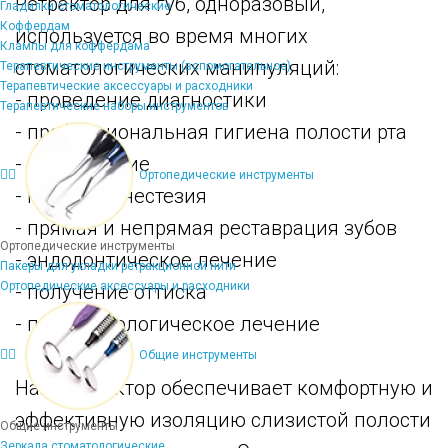
Ретрактор для губ, одноразовый,
Гладилки стоматологические
Коффердам
используется во время многих
Клампы для коффердама
стоматологических манипуляций:
Терапевтические инструменты (вспомогательное)
Терапевтические аксессуары и расходники
- проведение диагностики
Терапевтические наборы инструментов
- профессиональная гигиена полости рта
- отбеливание
Ортопедические инструменты
- местная анестезия
- прямая и непрямая реставрация зубов
Ортопедические инструменты
- эндодонтическое лечение
Пакеры для укладки ретракционной нити
Ортопедические аксессуары и расходники
- получение оттиска
- пародонтологическое лечение
Общие инструменты
Наш ретрактор обеспечивает комфортную и
эффективную изоляцию слизистой полости
Общие инструменты
Зеркала стоматологические