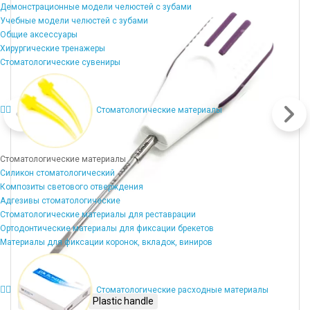
корзину
Демонстрационные модели челюстей с зубами
Учебные модели челюстей с зубами
Общие аксессуары
Хирургические тренажеры
Стоматологические сувениры
Стоматологические материалы
Стоматологические материалы
Силикон стоматологический
Композиты светового отверждения
Адгезивы стоматологические
Стоматологические материалы для реставрации
Ортодонтические материалы для фиксации брекетов
Материалы для фиксации коронок, вкладок, виниров
Стоматологические расходные материалы
Stainless 410
Plastic handle