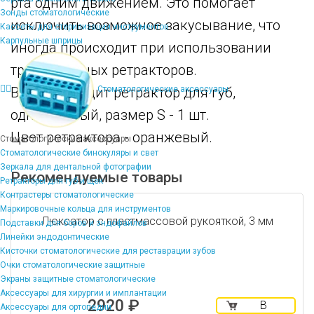
рта одним движением. Это помогает
Зонды стоматологические
исключить возможное закусывание, что
Кассеты для стерилизации инструментов
Карпульные шприцы
иногда происходит при использовании
традиционных ретракторов.
В набор входит ретрактор для губ,
Стоматологические аксессуары
одноразовый, размер S - 1 шт.
Цвет ретрактора - оранжевый.
Стоматологические аксессуары
Стоматологические бинокуляры и свет
Зеркала для дентальной фотографии
Рекомендуемые товары
Ретракторы для губ и щек
Контрастеры стоматологические
Маркировочные кольца для инструментов
Люксатор с пластмассовой рукояткой, 3 мм
Подставки для боров и эндофайлов
Линейки эндодонтические
Кисточки стоматологические для реставрации зубов
Очки стоматологические защитные
Экраны защитные стоматологические
Аксессуары для хирургии и имплантации
2920 ₽
В
Аксессуары для ортопедии