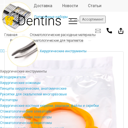
Отзывы
Доставка
Новости
Статьи
Популярные наборы
Ассортимент
Главная
Стоматологические расходные материалы
Расходники стоматологические для терапевтов
Хирургические инструменты
Хирургические инструменты
Иглодержатели
Хирургические ножницы
Пинцеты хирургические, анатомические
Рукоятки для скальпелей многоразовые
Распаторы
Хирургические костные кюретки, рашпили, файлы и скребки
Стоматологические элеваторы
Стоматологические люксаторы
Стоматологические периотомы