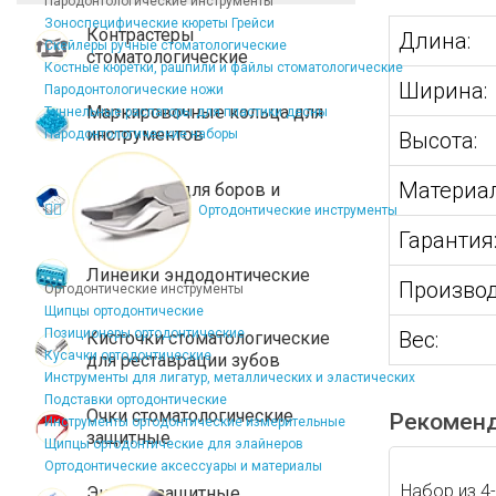
Пародонтологические инструменты
Зоноспецифические кюреты Грейси
Контрастеры
Длина:
Скейлеры ручные стоматологические
стоматологические
Костные кюретки, рашпили и файлы стоматологические
Ширина:
Пародонтологические ножи
Маркировочные кольца для
Туннельные распаторы для пластики десны
инструментов
Пародонтологические наборы
Высота:
Материал
Подставки для боров и
эндофайлов
Ортодонтические инструменты
Гарантия
Линейки эндодонтические
Производ
Ортодонтические инструменты
Щипцы ортодонтические
Позиционеры ортодонтические
Вес:
Кисточки стоматологические
Кусачки ортодонтические
для реставрации зубов
Инструменты для лигатур, металлических и эластических
Подставки ортодонтические
Очки стоматологические
Рекомен
Инструменты ортодонтические измерительные
защитные
Щипцы ортодонтические для элайнеров
Ортодонтические аксессуары и материалы
Набор из 4
Экраны защитные