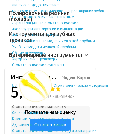
Линейки эндодонтические
Кисточки стоматологические для реставрации зубов
Полировочные резинки
Очки стоматологические защитные
(полиры)
Экраны защитные стоматологические
Аксессуары для хирургии и имплантации
Инструменты для зубных
Аксессуары для ортопедии
техников
Демонстрационные модели челюстей с зубами
Учебные модели челюстей с зубами
Общие аксессуары
Ветеринарные инструменты
Хирургические тренажеры
Стоматологические сувениры
Стоматологические материалы
Стоматологические материалы
Силикон стоматологический
Композиты светового отверждения
Адгезивы стоматологические
Стоматологические материалы для реставрации