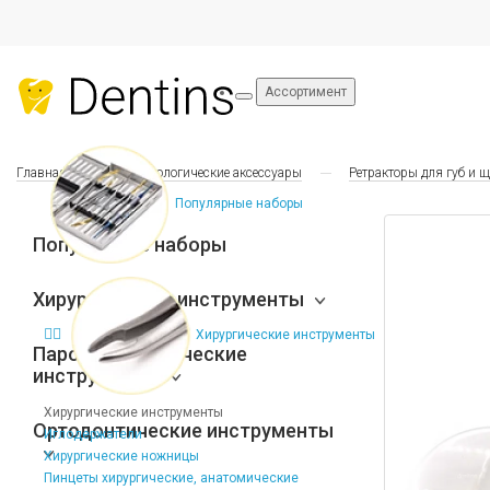
Ассортимент
Главная
Стоматологические аксессуары
Ретракторы для губ и щ
Популярные наборы
Популярные наборы
Хирургические инструменты
Хирургические инструменты
Пародонтологические
инструменты
Хирургические инструменты
Ортодонтические инструменты
Иглодержатели
Хирургические ножницы
Пинцеты хирургические, анатомические