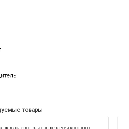
:
:
итель:
дуемые товары
-х экспандеров для расщепления костного