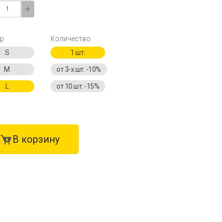
+
р
Количество
S
1 шт.
M
от 3-х шт. -10%
L
от 10 шт. -15%
В корзину