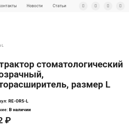
контакты
Новости
Статьи
 L
трактор стоматологический
озрачный,
торасширитель, размер L
кул:
RE-OR5-L
чие:
В наличии
2 ₽