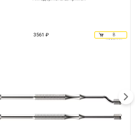
3561 ₽
В
корзину