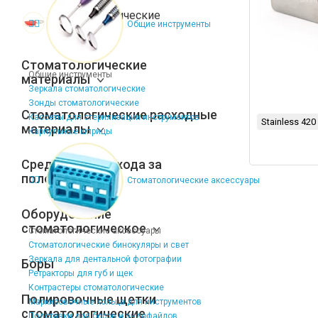
Стоматологические
Общие инструменты
сувениры
Стоматологические
Общие инструменты
материалы
Зеркала стоматологические
Зонды стоматологические
Стоматологические расходные
Кассеты для стерилизации инструментов
Stainless 420
материалы
Карпульные шприцы
Средства для ухода за
полостью рта
Стоматологические аксессуары
Оборудование
стоматологическое
Стоматологические аксессуары
Стоматологические бинокуляры и свет
Зеркала для дентальной фотографии
Боры
Ретракторы для губ и щек
Контрастеры стоматологические
Полировочные щетки
Маркировочные кольца для инструментов
стоматологические
Подставки для боров и эндофайлов