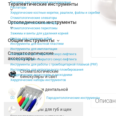
Рукоятки для скальпелей многоразовые
Терапевтические инструменты
Распаторы
Хирургические костные кюретки, рашпили, файлы и скребки
Стоматологические элеваторы
Ортопедические инструменты
Стоматологические люксаторы
Стоматологические периотомы
Зажимы и винты для удаления корней
Щипцы для удаления зубов
Общие инструменты
Инструменты для костной пластики
Инструменты для имплантации
Стоматологические
Инструменты для открытого синус-лифтинга
аксессуары
Инструменты для закрытого синус-лифтинга
Инструменты для работы с тромбоцитарной плазмой (PRF)
Инструменты для ретроградного пломбирования
Стоматологические
Хирургические аксессуары и расходники
бинокуляры и свет
Хирургические наборы инструментов
Зеркала для дентальной
фотографии
Пародонтологические инструменты
Описан
Ретракторы для губ и щек