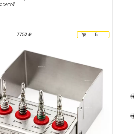
ассетой
7752 ₽
В
корзину