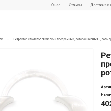
О нас
Отзывы
Доставка и 
ек
Ретрактор стоматологический прозрачный, роторасширитель, размер
Ре
пр
ро
Арти
Нали
40