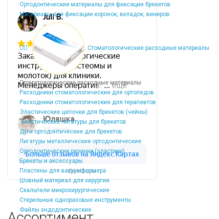
Ортодонтические материалы для фиксации брекетов
Материалы для фиксации коронок, вкладок, виниров
Стоматологические расходные материалы
Стоматологические расходные материалы
Расходники стоматологические для ортопедов
Расходники стоматологические для терапевтов
Эластические цепочки для брекетов (чейны)
Эластические лигатуры для брекетов
Дуги ортодонтические для брекетов
Лигатуры металлические ортодонтические
Ортодонтические резинки (эластики)
Брекеты и аксессуары
Пластины для вакуумформера
Dentins.ru
Шовный материал для хирургии
Скальпели микрохирургические
Стерильные одноразовые инструменты
Файлы эндодонтические
Ассортимент