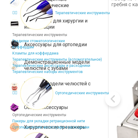
гребня с к
стоматологические
Терапевтические инструменты
Аксессуары для хирургии и
имплантации
Терапевтические инструменты
Гладилки стоматологические
Аксессуары для ортопедии
Коффердам
Клампы для коффердама
Терапевтические инструменты (вспомогательное)
Демонстрационные модели
Терапевтические аксессуары и расходники
челюстей с зубами
Терапевтические наборы инструментов
Учебные модели челюстей с
зубами
Ортопедические инструменты
Общие аксессуары
Ортопедические инструменты
Пакеры для укладки ретракционной нити
Хирургические тренажеры
Ортопедические аксессуары и расходники