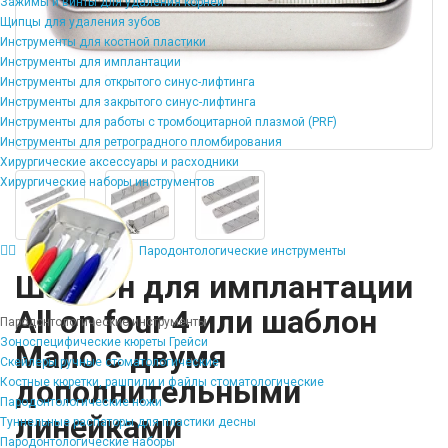
Зажимы и винты для удаления корней
Щипцы для удаления зубов
Инструменты для костной пластики
Инструменты для имплантации
Инструменты для открытого синус-лифтинга
Инструменты для закрытого синус-лифтинга
Инструменты для работы с тромбоцитарной плазмой (PRF)
Инструменты для ретроградного пломбирования
Хирургические аксессуары и расходники
Хирургические наборы инструментов
Пародонтологические инструменты
Шаблон для имплантации
All on four 4 или шаблон
Пародонтологические инструменты
Зоноспецифические кюреты Грейси
Мало с двумя
Скейлеры ручные стоматологические
дополнительными
Костные кюретки, рашпили и файлы стоматологические
Пародонтологические ножи
линейками
Туннельные распаторы для пластики десны
Пародонтологические наборы