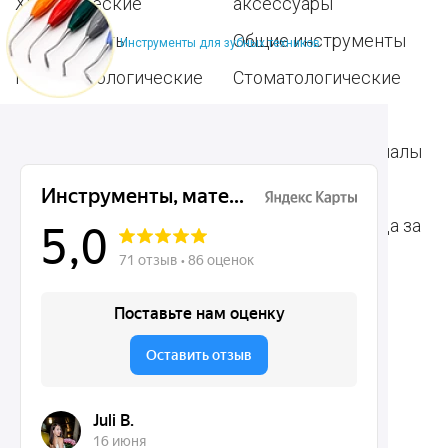
Хирургические
аксессуары
инструменты
Общие инструменты
Инструменты для зубных техников
Пародонтологические
Стоматологические
инструменты
материалы
Ортодонтические
Расходные материалы
инструменты
для стоматологии
Терапевтические
Средства для ухода за
инструменты
полостью рта
Ортопедические
Зубным техникам
инструменты
Dentins.ru