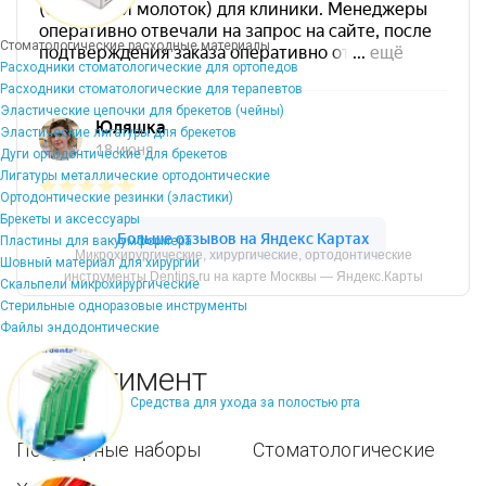
Стоматологические расходные материалы
Расходники стоматологические для ортопедов
Расходники стоматологические для терапевтов
Эластические цепочки для брекетов (чейны)
Эластические лигатуры для брекетов
Дуги ортодонтические для брекетов
Лигатуры металлические ортодонтические
Ортодонтические резинки (эластики)
Брекеты и аксессуары
Пластины для вакуумформера
Микрохирургические, хирургические, ортодонтические
Шовный материал для хирургии
инструменты Dentins.ru на карте Москвы — Яндекс.Карты
Скальпели микрохирургические
Стерильные одноразовые инструменты
Файлы эндодонтические
Ассортимент
Средства для ухода за полостью рта
Популярные наборы
Стоматологические