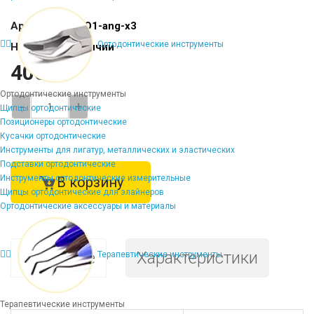
Артикул:
AL-FO1-ang-x3
Ортодонтические инструменты
Наличие:
В наличии
4067 ₽
Ортодонтические инструменты
-
+
Щипцы ортодонтические
Позиционеры ортодонтические
Кусачки ортодонтические
Инструменты для лигатур, металлических и эластических
Подставки ортодонтические
Инструменты ортодонтические измерительные
В корзину
Щипцы ортодонтические для элайнеров
Ортодонтические аксессуары и материалы
Описание
Характеристики
Терапевтические инструменты
Терапевтические инструменты