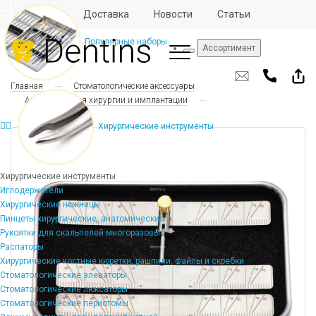
Отзывы
Доставка
Новости
Статьи
Популярные наборы
Ассортимент
Главная
Стоматологические аксессуары
Аксессуары для хирургии и имплантации
Хирургические инструменты
Хирургические инструменты
Иглодержатели
Хирургические ножницы
Пинцеты хирургические, анатомические
Рукоятки для скальпелей многоразовые
Распаторы
Хирургические костные кюретки, рашпили, файлы и скребки
Стоматологические элеваторы
Стоматологические люксаторы
Стоматологические периотомы