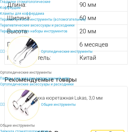
Гладилки стоматологические
Длина:
90 мм
Коффердам
Клампы для коффердама
Ширина:
60 мм
Терапевтические инструменты (вспомогательное)
Терапевтические аксессуары и расходники
Высота:
20 мм
Терапевтические наборы инструментов
Гарантия:
6 месяцев
Ортопедические инструменты
Производитель:
Китай
Ортопедические инструменты
Рекомендуемые товары
Пакеры для укладки ретракционной нити
Ортопедические аксессуары и расходники
Ложка кюретажная Lukas, 3,0 мм
Общие инструменты
Общие инструменты
Зеркала стоматологические