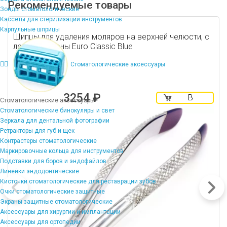
Рекомендуемые товары
Зонды стоматологические
Кассеты для стерилизации инструментов
Карпульные шприцы
Щипцы для удаления моляров на верхней челюсти, с
левой стороны Euro Classic Blue
Стоматологические аксессуары
3254 ₽
В
Стоматологические аксессуары
корзину
Стоматологические бинокуляры и свет
Зеркала для дентальной фотографии
Ретракторы для губ и щек
Контрастеры стоматологические
Маркировочные кольца для инструментов
Подставки для боров и эндофайлов
Линейки эндодонтические
Кисточки стоматологические для реставрации зубов
Очки стоматологические защитные
Экраны защитные стоматологические
Аксессуары для хирургии и имплантации
Аксессуары для ортопедии