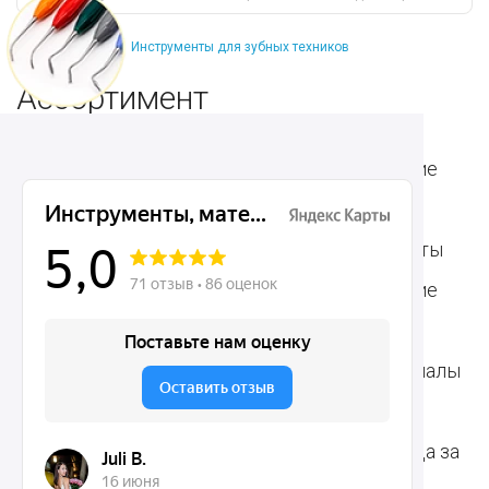
Инструменты для зубных техников
Ассортимент
Популярные наборы
Стоматологические
Хирургические
аксессуары
инструменты
Общие инструменты
Пародонтологические
Стоматологические
инструменты
материалы
Ортодонтические
Расходные материалы
инструменты
для стоматологии
Терапевтические
Средства для ухода за