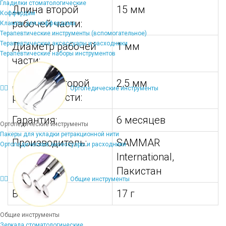
Гладилки стоматологические
Длина второй
15 мм
Коффердам
рабочей части:
Клампы для коффердама
Терапевтические инструменты (вспомогательное)
Терапевтические аксессуары и расходники
Диаметр рабочей
1 мм
Терапевтические наборы инструментов
части:
Диаметр второй
2,5 мм
Ортопедические инструменты
рабочей части:
Гарантия:
6 месяцев
Ортопедические инструменты
Пакеры для укладки ретракционной нити
Производитель:
SAMMAR
Ортопедические аксессуары и расходники
International,
Пакистан
Общие инструменты
Вес:
17 г
Общие инструменты
Зеркала стоматологические