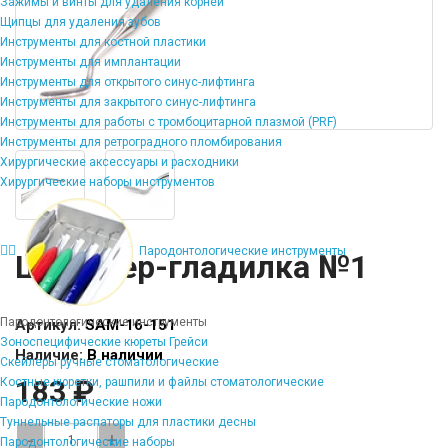
Зажимы и винты для удаления корней
Щипцы для удаления зубов
Инструменты для костной пластики
Инструменты для имплантации
Инструменты для открытого синус-лифтинга
Инструменты для закрытого синус-лифтинга
Инструменты для работы с тромбоцитарной плазмой (PRF)
Инструменты для ретроградного пломбирования
Хирургические аксессуары и расходники
Хирургические наборы инструментов
Пародонтологические инструменты
Штопфер-гладилка №1
Пародонтологические инструменты
Артикул:
SAM-16-151
Зоноспецифические кюреты Грейси
Наличие:
В наличии
Скейлеры ручные стоматологические
183 ₽
Костные кюретки, рашпили и файлы стоматологические
Пародонтологические ножи
Туннельные распаторы для пластики десны
-
+
Пародонтологические наборы