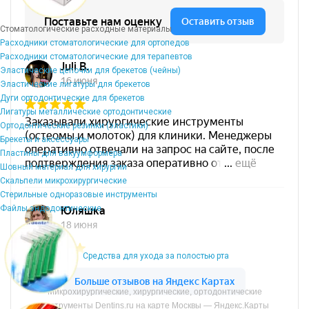
Стоматологические расходные материалы
Расходники стоматологические для ортопедов
Расходники стоматологические для терапевтов
Эластические цепочки для брекетов (чейны)
Эластические лигатуры для брекетов
Дуги ортодонтические для брекетов
Лигатуры металлические ортодонтические
Ортодонтические резинки (эластики)
Брекеты и аксессуары
Пластины для вакуумформера
Шовный материал для хирургии
Скальпели микрохирургические
Стерильные одноразовые инструменты
Файлы эндодонтические
Средства для ухода за полостью рта
Микрохирургические, хирургические, ортодонтические
инструменты Dentins.ru на карте Москвы — Яндекс.Карты