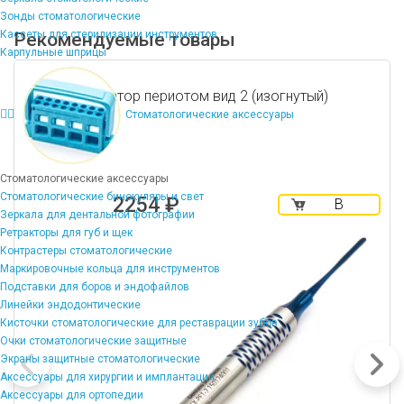
Зонды стоматологические
Кассеты для стерилизации инструментов
Рекомендуемые товары
Карпульные шприцы
Распатор периотом вид 2 (изогнутый)
Стоматологические аксессуары
Стоматологические аксессуары
Стоматологические бинокуляры и свет
2254 ₽
В
Зеркала для дентальной фотографии
корзину
Ретракторы для губ и щек
Контрастеры стоматологические
Маркировочные кольца для инструментов
Подставки для боров и эндофайлов
Линейки эндодонтические
Кисточки стоматологические для реставрации зубов
Очки стоматологические защитные
Экраны защитные стоматологические
Аксессуары для хирургии и имплантации
Аксессуары для ортопедии