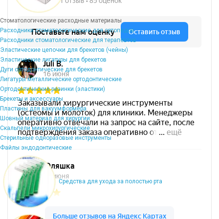
Стоматологические расходные материалы
Расходники стоматологические для ортопедов
Расходники стоматологические для терапевтов
Эластические цепочки для брекетов (чейны)
Эластические лигатуры для брекетов
Дуги ортодонтические для брекетов
Лигатуры металлические ортодонтические
Ортодонтические резинки (эластики)
Брекеты и аксессуары
Пластины для вакуумформера
Шовный материал для хирургии
Скальпели микрохирургические
Стерильные одноразовые инструменты
Файлы эндодонтические
Средства для ухода за полостью рта