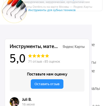
Микрохирургические, хирургические, ортодонтические
инструменты Dentins.ru на карте Москвы — Яндекс.Карты
Инструменты для зубных техников
Ассортимент
Популярные наборы
Стоматологические
Хирургические
аксессуары
инструменты
Общие инструменты
Пародонтологические
Стоматологические
инструменты
материалы
Ортодонтические
Расходные материалы
инструменты
для стоматологии
Терапевтические
Средства для ухода за