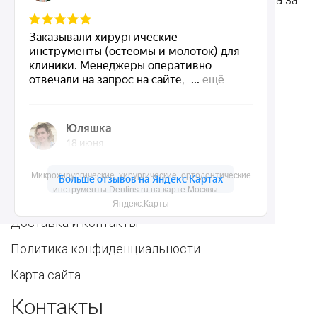
инструменты
полостью рта
Ортопедические
Зубным техникам
инструменты
Dentins.ru
Акции
Микрохирургические, хирургические, ортодонтические
инструменты Dentins.ru на карте Москвы —
О нас
Яндекс.Карты
Доставка и контакты
Политика конфиденциальности
Карта сайта
Контакты