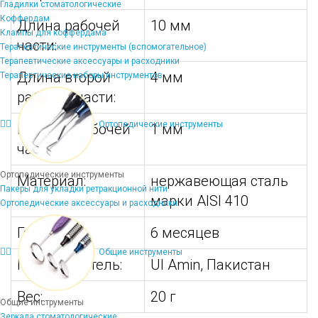
Гладилки стоматологические
Коффердам
Длина рабочей
10 мм
Клампы для коффердама
части:
Терапевтические инструменты (вспомогательное)
Терапевтические аксессуары и расходники
Длина второй
4 мм
Терапевтические наборы инструментов
рабочей части:
Ортопедические инструменты
Ширина рабочей
1 мм
части:
Ортопедические инструменты
Материал:
нержавеющая сталь
Пакеры для укладки ретракционной нити
марки AISI 410
Ортопедические аксессуары и расходники
Гарантия:
6 месяцев
Общие инструменты
Производитель:
Ul Amin, Пакистан
Вес:
20 г
Общие инструменты
Зеркала стоматологические