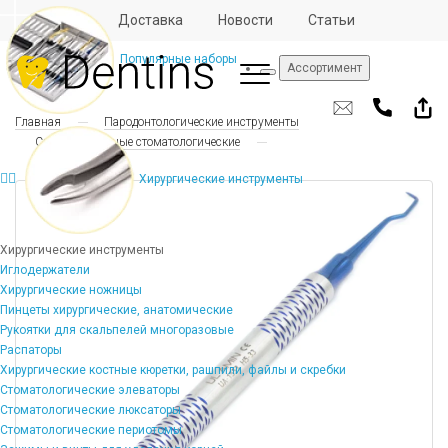
Отзывы
Доставка
Новости
Статьи
Популярные наборы
Ассортимент
Главная
Пародонтологические инструменты
Скейлеры ручные стоматологические
Хирургические инструменты
Хирургические инструменты
Иглодержатели
Хирургические ножницы
Пинцеты хирургические, анатомические
Рукоятки для скальпелей многоразовые
Распаторы
Хирургические костные кюретки, рашпили, файлы и скребки
Стоматологические элеваторы
Стоматологические люксаторы
Стоматологические периотомы