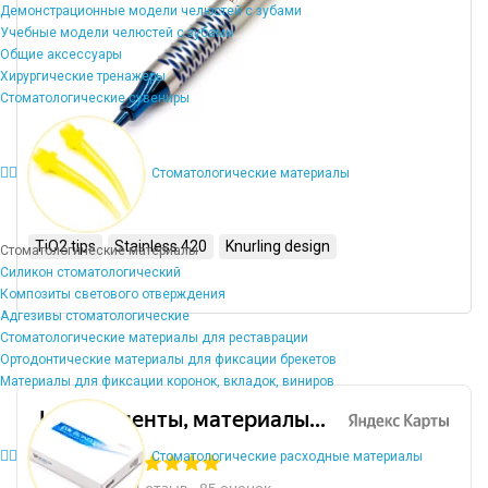
Демонстрационные модели челюстей с зубами
Учебные модели челюстей с зубами
Общие аксессуары
Хирургические тренажеры
Стоматологические сувениры
Стоматологические материалы
TiO2 tips
Stainless 420
Knurling design
Стоматологические материалы
Силикон стоматологический
Композиты светового отверждения
Адгезивы стоматологические
Стоматологические материалы для реставрации
Ортодонтические материалы для фиксации брекетов
Материалы для фиксации коронок, вкладок, виниров
Стоматологические расходные материалы