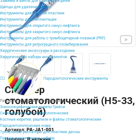
Зажимы и винты для удаления корней
Щипцы для удаления зубов
Инструменты для костной пластики
Инструменты для имплантации
Инструменты для открытого синус-лифтинга
Инструменты для закрытого синус-лифтинга
Инструменты для работы с тромбоцитарной плазмой (PRF)
Инструменты для ретроградного пломбирования
Хирургические аксессуары и расходники
Хирургические наборы инструментов
Пародонтологические инструменты
Скейлер
стоматологический (Н5-33,
Пародонтологические инструменты
Зоноспецифические кюреты Грейси
голубой)
Скейлеры ручные стоматологические
Костные кюретки, рашпили и файлы стоматологические
Пародонтологические ножи
Артикул:
PA-JA1-001
Туннельные распаторы для пластики десны
Пародонтологические наборы
Наличие:
В наличии