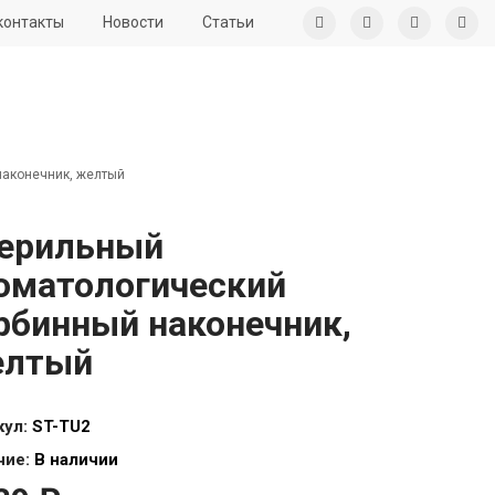
контакты
Новости
Статьи
наконечник, желтый
ерильный
оматологический
рбинный наконечник,
елтый
кул:
ST-TU2
чие:
В наличии