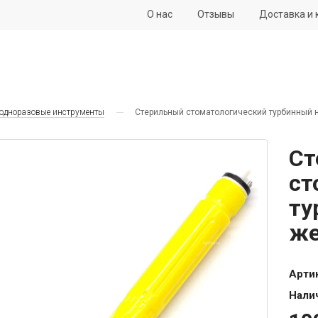
О нас
Отзывы
Доставка и 
 одноразовые инструменты
Стерильный стоматологический турбинный 
Ст
ст
ту
ж
Арти
Нали