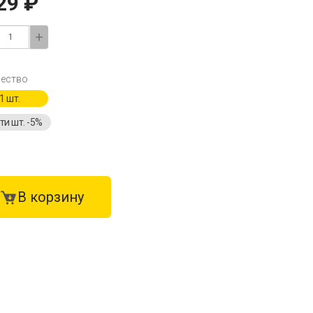
29 ₽
+
ество
1 шт.
-ти шт. -5%
В корзину