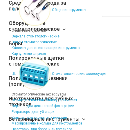
Средства для ухода за
полостью рта
Общие инструменты
Оборудование
стоматологическое
Общие инструменты
Зеркала стоматологические
Зонды стоматологические
Боры
Кассеты для стерилизации инструментов
Карпульные шприцы
Полировочные щетки
стоматологические
Стоматологические аксессуары
Полировочные резинки
(полиры)
Стоматологические аксессуары
Инструменты для зубных
Стоматологические бинокуляры и свет
техников
Зеркала для дентальной фотографии
Ретракторы для губ и щек
Контрастеры стоматологические
Ветеринарные инструменты
Маркировочные кольца для инструментов
Подставки для боров и эндофайлов