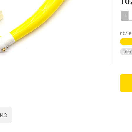
10
-
Колич
от 6
ие