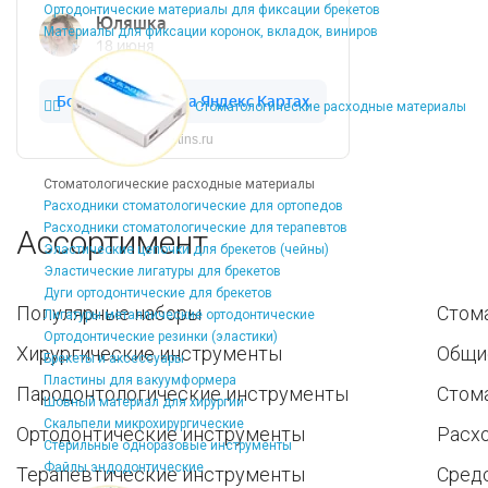
Ортодонтические материалы для фиксации брекетов
Материалы для фиксации коронок, вкладок, виниров
Стоматологические расходные материалы
Dentins.ru
Стоматологические расходные материалы
Расходники стоматологические для ортопедов
Расходники стоматологические для терапевтов
Ассортимент
Эластические цепочки для брекетов (чейны)
Эластические лигатуры для брекетов
Дуги ортодонтические для брекетов
Популярные наборы
Стом
Лигатуры металлические ортодонтические
Ортодонтические резинки (эластики)
Хирургические инструменты
Общи
Брекеты и аксессуары
Пластины для вакуумформера
Пародонтологические инструменты
Стом
Шовный материал для хирургии
Скальпели микрохирургические
Ортодонтические инструменты
Расх
Стерильные одноразовые инструменты
Файлы эндодонтические
Терапевтические инструменты
Средс