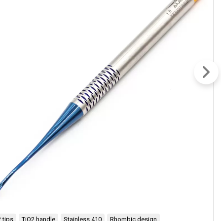
 tips
TiO2 handle
Stainless 410
Rhombic design