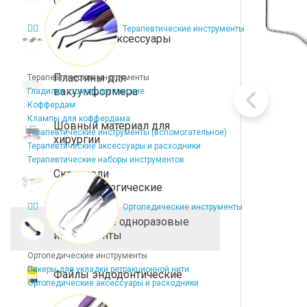
Терапевтические инструменты
Брекеты и аксессуары
Пластины для
Терапевтические инструменты
вакуумформера
Гладилки стоматологические
Коффердам
Клампы для коффердама
Шовный материал для
Терапевтические инструменты (вспомогательное)
хирургии
Терапевтические аксессуары и расходники
Терапевтические наборы инструментов
Скальпели
микрохирургические
Ортопедические инструменты
Стерильные одноразовые
инструменты
Ортопедические инструменты
Пакеры для укладки ретракционной нити
Файлы эндодонтические
Ортопедические аксессуары и расходники