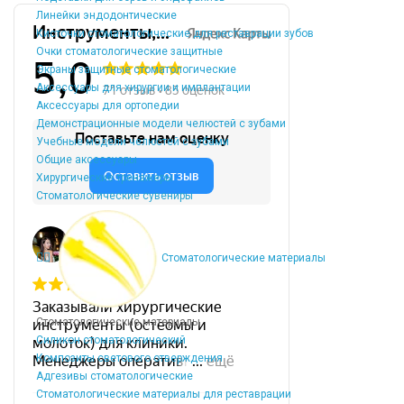
Линейки эндодонтические
Кисточки стоматологические для реставрации зубов
Очки стоматологические защитные
Экраны защитные стоматологические
Аксессуары для хирургии и имплантации
Аксессуары для ортопедии
Демонстрационные модели челюстей с зубами
Учебные модели челюстей с зубами
Общие аксессуары
Хирургические тренажеры
Стоматологические сувениры
Стоматологические материалы
Стоматологические материалы
Силикон стоматологический
Композиты светового отверждения
Адгезивы стоматологические
Стоматологические материалы для реставрации