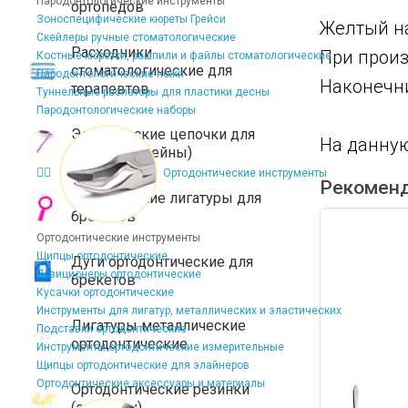
Пародонтологические инструменты
ортопедов
Зоноспецифические кюреты Грейси
Желтый на
Скейлеры ручные стоматологические
Расходники
При произ
Костные кюретки, рашпили и файлы стоматологические
стоматологические для
Пародонтологические ножи
Наконечни
терапевтов
Туннельные распаторы для пластики десны
Пародонтологические наборы
Эластические цепочки для
На данную
брекетов (чейны)
Ортодонтические инструменты
Рекомен
Эластические лигатуры для
брекетов
Ортодонтические инструменты
Щипцы ортодонтические
Дуги ортодонтические для
Позиционеры ортодонтические
брекетов
Кусачки ортодонтические
Инструменты для лигатур, металлических и эластических
Лигатуры металлические
Подставки ортодонтические
ортодонтические
Инструменты ортодонтические измерительные
Щипцы ортодонтические для элайнеров
Ортодонтические аксессуары и материалы
Ортодонтические резинки
(эластики)