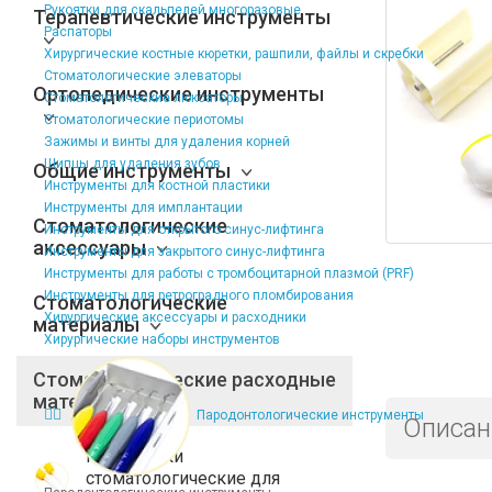
Рукоятки для скальпелей многоразовые
Терапевтические инструменты
Распаторы
Хирургические костные кюретки, рашпили, файлы и скребки
Стоматологические элеваторы
Ортопедические инструменты
Стоматологические люксаторы
Стоматологические периотомы
Зажимы и винты для удаления корней
Щипцы для удаления зубов
Общие инструменты
Инструменты для костной пластики
Инструменты для имплантации
Стоматологические
Инструменты для открытого синус-лифтинга
аксессуары
Инструменты для закрытого синус-лифтинга
Инструменты для работы с тромбоцитарной плазмой (PRF)
Инструменты для ретроградного пломбирования
Стоматологические
Хирургические аксессуары и расходники
материалы
Хирургические наборы инструментов
Стоматологические расходные
материалы
Пародонтологические инструменты
Описан
Расходники
стоматологические для