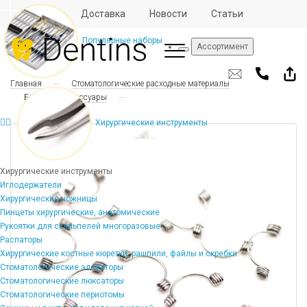
Отзывы
Доставка
Новости
Статьи
Популярные наборы
Ассортимент
Главная
Стоматологические расходные материалы
Брекеты и аксессуары
Хирургические инструменты
Хирургические инструменты
Иглодержатели
Хирургические ножницы
Пинцеты хирургические, анатомические
Рукоятки для скальпелей многоразовые
Распаторы
Хирургические костные кюретки, рашпили, файлы и скребки
Стоматологические элеваторы
Стоматологические люксаторы
Стоматологические периотомы