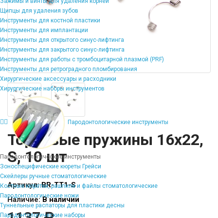
Зажимы и винты для удаления корней
Щипцы для удаления зубов
Инструменты для костной пластики
Инструменты для имплантации
Инструменты для открытого синус-лифтинга
Инструменты для закрытого синус-лифтинга
Инструменты для работы с тромбоцитарной плазмой (PRF)
Инструменты для ретроградного пломбирования
Хирургические аксессуары и расходники
Хирургические наборы инструментов
Пародонтологические инструменты
Торковые пружины 16х22,
S, 10 шт
Пародонтологические инструменты
Зоноспецифические кюреты Грейси
Скейлеры ручные стоматологические
Артикул:
BR-TT1-S
Костные кюретки, рашпили и файлы стоматологические
Пародонтологические ножи
Наличие:
В наличии
Туннельные распаторы для пластики десны
1137 ₽
Пародонтологические наборы