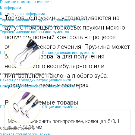
Гладилки стоматологические
Коффердам
Клампы для коффердама
Торковые пружины устанавливаются на
Терапевтические инструменты (вспомогательное)
Терапевтические аксессуары и расходники
дугу. С помощью торковых пружин можно
Терапевтические наборы инструментов
получить полный контроль в процессе
ортодонтического лечения. Пружина может
Ортопедические инструменты
быть использована для получения
необходимого вестибулярного или
Ортопедические инструменты
лингвального наклона любого зуба.
Пакеры для укладки ретракционной нити
Доступны в разных размерах.
Ортопедические аксессуары и расходники
Рекомендуемые товары
Общие инструменты
Монофил мононить полипропилен, колющая, 5/0, 1
игла, 1/2, 15 мм
Общие инструменты
Зеркала стоматологические