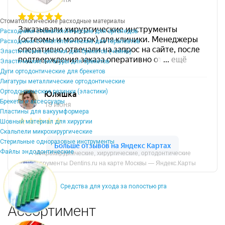
Стоматологические расходные материалы
Расходники стоматологические для ортопедов
Расходники стоматологические для терапевтов
Эластические цепочки для брекетов (чейны)
Эластические лигатуры для брекетов
Дуги ортодонтические для брекетов
Лигатуры металлические ортодонтические
Ортодонтические резинки (эластики)
Брекеты и аксессуары
Пластины для вакуумформера
Шовный материал для хирургии
Скальпели микрохирургические
Стерильные одноразовые инструменты
Файлы эндодонтические
Микрохирургические, хирургические, ортодонтические
инструменты Dentins.ru на карте Москвы — Яндекс.Карты
Средства для ухода за полостью рта
Ассортимент