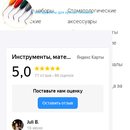
Популярные наборы
Стоматологические
Инструменты для зубных техников
Хирургические
аксессуары
инструменты
Общие инструменты
Пародонтологические
Стоматологические
инструменты
материалы
Ортодонтические
Расходные материалы
инструменты
для стоматологии
Терапевтические
Средства для ухода за
инструменты
полостью рта
Ортопедические
Зубным техникам
инструменты