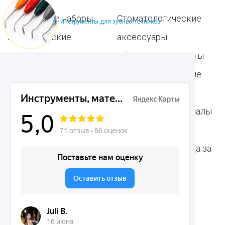
Популярные наборы
Стоматологические
Инструменты для зубных техников
Хирургические
аксессуары
инструменты
Общие инструменты
Пародонтологические
Стоматологические
инструменты
материалы
Ортодонтические
Расходные материалы
инструменты
для стоматологии
Терапевтические
Средства для ухода за
инструменты
полостью рта
Ортопедические
Зубным техникам
инструменты