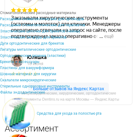
Стоматологические расходные материалы
Расходники стоматологические для ортопедов
Расходники стоматологические для терапевтов
Эластические цепочки для брекетов (чейны)
Эластические лигатуры для брекетов
Дуги ортодонтические для брекетов
Лигатуры металлические ортодонтические
Ортодонтические резинки (эластики)
Брекеты и аксессуары
Пластины для вакуумформера
Шовный материал для хирургии
Скальпели микрохирургические
Стерильные одноразовые инструменты
Файлы эндодонтические
Микрохирургические, хирургические, ортодонтические
инструменты Dentins.ru на карте Москвы — Яндекс.Карты
Средства для ухода за полостью рта
Ассортимент