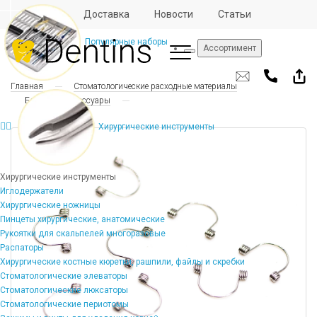
Отзывы
Доставка
Новости
Статьи
Популярные наборы
Ассортимент
Главная
Стоматологические расходные материалы
Брекеты и аксессуары
Хирургические инструменты
Хирургические инструменты
Иглодержатели
Хирургические ножницы
Пинцеты хирургические, анатомические
Рукоятки для скальпелей многоразовые
Распаторы
Хирургические костные кюретки, рашпили, файлы и скребки
Стоматологические элеваторы
Стоматологические люксаторы
Стоматологические периотомы