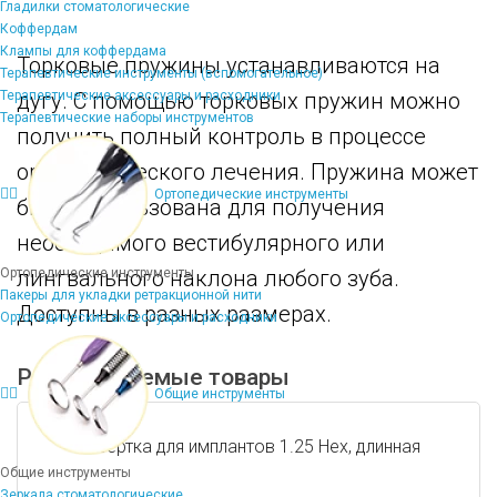
Гладилки стоматологические
Коффердам
Клампы для коффердама
Торковые пружины устанавливаются на
Терапевтические инструменты (вспомогательное)
Терапевтические аксессуары и расходники
дугу. С помощью торковых пружин можно
Терапевтические наборы инструментов
получить полный контроль в процессе
ортодонтического лечения. Пружина может
Ортопедические инструменты
быть использована для получения
необходимого вестибулярного или
Ортопедические инструменты
лингвального наклона любого зуба.
Пакеры для укладки ретракционной нити
Доступны в разных размерах.
Ортопедические аксессуары и расходники
Рекомендуемые товары
Общие инструменты
Отвертка для имплантов 1.25 Hex, длинная
Общие инструменты
Зеркала стоматологические