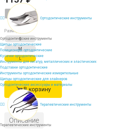
-
+
Ортодонтические инструменты
Размер
Ортодонтические инструменты
S
Щипцы ортодонтические
M
Позиционеры ортодонтические
Кусачки ортодонтические
L
Инструменты для лигатур, металлических и эластических
Подставки ортодонтические
Инструменты ортодонтические измерительные
Щипцы ортодонтические для элайнеров
Ортодонтические аксессуары и материалы
В корзину
Терапевтические инструменты
Описание
Терапевтические инструменты