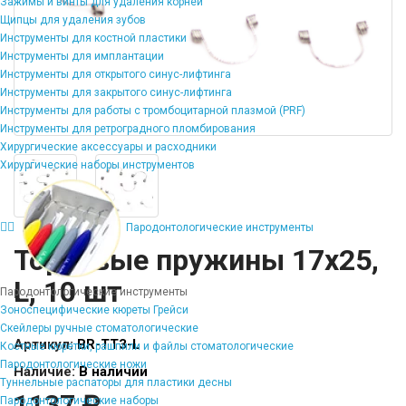
Зажимы и винты для удаления корней
Щипцы для удаления зубов
Инструменты для костной пластики
Инструменты для имплантации
Инструменты для открытого синус-лифтинга
Инструменты для закрытого синус-лифтинга
Инструменты для работы с тромбоцитарной плазмой (PRF)
Инструменты для ретроградного пломбирования
Хирургические аксессуары и расходники
Хирургические наборы инструментов
Пародонтологические инструменты
Торковые пружины 17х25,
L, 10 шт
Пародонтологические инструменты
Зоноспецифические кюреты Грейси
Скейлеры ручные стоматологические
Артикул:
BR-TT3-L
Костные кюретки, рашпили и файлы стоматологические
Пародонтологические ножи
Наличие:
В наличии
Туннельные распаторы для пластики десны
1137 ₽
Пародонтологические наборы