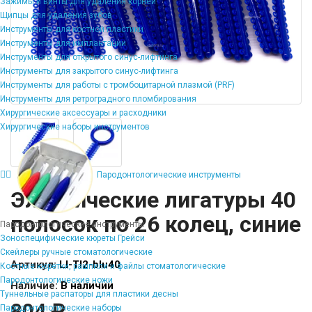
Зажимы и винты для удаления корней
Щипцы для удаления зубов
Инструменты для костной пластики
Инструменты для имплантации
Инструменты для открытого синус-лифтинга
Инструменты для закрытого синус-лифтинга
Инструменты для работы с тромбоцитарной плазмой (PRF)
Инструменты для ретроградного пломбирования
Хирургические аксессуары и расходники
Хирургические наборы инструментов
Пародонтологические инструменты
Эластические лигатуры 40
полосок по 26 колец, синие
Пародонтологические инструменты
Зоноспецифические кюреты Грейси
Скейлеры ручные стоматологические
Артикул:
LI-TI2-blu40
Костные кюретки, рашпили и файлы стоматологические
Пародонтологические ножи
Наличие:
В наличии
Туннельные распаторы для пластики десны
804 ₽
Пародонтологические наборы