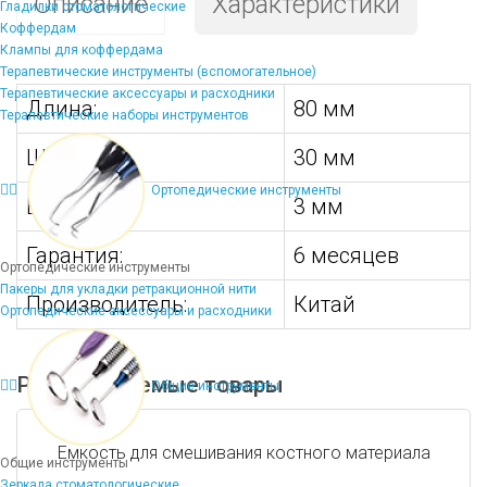
Описание
Характеристики
Гладилки стоматологические
Коффердам
Клампы для коффердама
Терапевтические инструменты (вспомогательное)
Терапевтические аксессуары и расходники
Длина:
80 мм
Терапевтические наборы инструментов
Ширина:
30 мм
Ортопедические инструменты
Высота:
3 мм
Гарантия:
6 месяцев
Ортопедические инструменты
Пакеры для укладки ретракционной нити
Производитель:
Китай
Ортопедические аксессуары и расходники
Рекомендуемые товары
Общие инструменты
Емкость для смешивания костного материала
Общие инструменты
Зеркала стоматологические