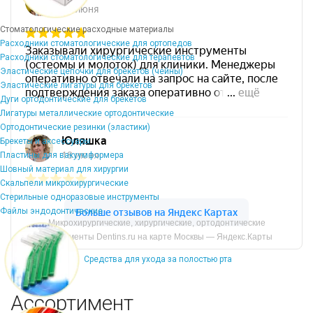
Стоматологические расходные материалы
Расходники стоматологические для ортопедов
Расходники стоматологические для терапевтов
Эластические цепочки для брекетов (чейны)
Эластические лигатуры для брекетов
Дуги ортодонтические для брекетов
Лигатуры металлические ортодонтические
Ортодонтические резинки (эластики)
Брекеты и аксессуары
Пластины для вакуумформера
Шовный материал для хирургии
Скальпели микрохирургические
Стерильные одноразовые инструменты
Файлы эндодонтические
Микрохирургические, хирургические, ортодонтические
инструменты Dentins.ru на карте Москвы — Яндекс.Карты
Средства для ухода за полостью рта
Ассортимент