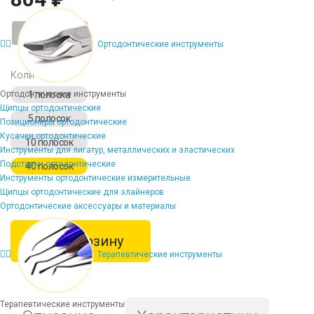
-
+
Ортодонтические инструменты
Количество
Ортодонтические инструменты
1 полоска
Щипцы ортодонтические
5 полосок
Позиционеры ортодонтические
Кусачки ортодонтические
10 полосок
Инструменты для лигатур, металлических и эластических
Подставки ортодонтические
40 полосок
Инструменты ортодонтические измерительные
Щипцы ортодонтические для элайнеров
Ортодонтические аксессуары и материалы
В корзину
Терапевтические инструменты
Терапевтические инструменты