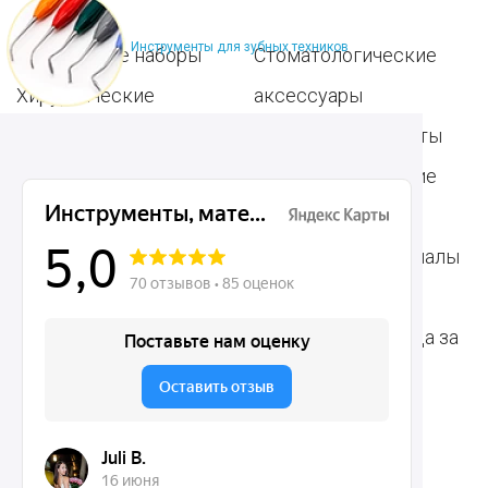
Инструменты для зубных техников
Популярные наборы
Стоматологические
Хирургические
аксессуары
инструменты
Общие инструменты
Пародонтологические
Стоматологические
инструменты
материалы
Ортодонтические
Расходные материалы
инструменты
для стоматологии
Терапевтические
Средства для ухода за
инструменты
полостью рта
Ортопедические
Зубным техникам
инструменты