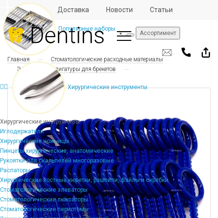
Отзывы
Доставка
Новости
Статьи
Популярные наборы
Ассортимент
Главная
Стоматологические расходные материалы
Эластические лигатуры для брекетов
Хирургические инструменты
Хирургические инструменты
Иглодержатели
Хирургические ножницы
Пинцеты хирургические, анатомические
Рукоятки для скальпелей многоразовые
Распаторы
Хирургические костные кюретки, рашпили, файлы и скребки
Стоматологические элеваторы
Стоматологические люксаторы
Стоматологические периотомы