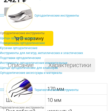
-
+
Ортодонтические инструменты
Ортодонтические инструменты
В корзину
Щипцы ортодонтические
Позиционеры ортодонтические
Кусачки ортодонтические
Инструменты для лигатур, металлических и эластических
Подставки ортодонтические
Инструменты ортодонтические измерительные
Описание
Характеристики
Щипцы ортодонтические для элайнеров
Ортодонтические аксессуары и материалы
Длина:
170 мм
Терапевтические инструменты
Ширина:
10 мм
Терапевтические инструменты