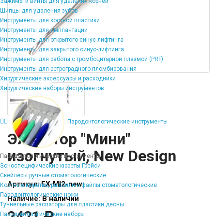
Зажимы и винты для удаления корней
Щипцы для удаления зубов
Инструменты для костной пластики
Инструменты для имплантации
Инструменты для открытого синус-лифтинга
Инструменты для закрытого синус-лифтинга
Инструменты для работы с тромбоцитарной плазмой (PRF)
Инструменты для ретроградного пломбирования
Хирургические аксессуары и расходники
Хирургические наборы инструментов
Пародонтологические инструменты
Элеватор "Мини"
изогнутый, New Design
Пародонтологические инструменты
Зоноспецифические кюреты Грейси
Скейлеры ручные стоматологические
Артикул:
EX-MI2-new
Костные кюретки, рашпили и файлы стоматологические
Пародонтологические ножи
Наличие:
В наличии
Туннельные распаторы для пластики десны
2421 ₽
Пародонтологические наборы