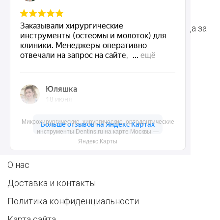
инструменты
для стоматологии
Терапевтические
Средства для ухода за
инструменты
полостью рта
Ортопедические
Зубным техникам
инструменты
Dentins.ru
Микрохирургические, хирургические, ортодонтические
инструменты Dentins.ru на карте Москвы —
Яндекс.Карты
Акции
О нас
Доставка и контакты
Политика конфиденциальности
Карта сайта