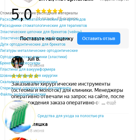
Стоматологические расходные материалы
Расходники стоматологические для ортопедов
Расходники стоматологические для терапевтов
Эластические цепочки для брекетов (чейны)
Эластические лигатуры для брекетов
Дуги ортодонтические для брекетов
Лигатуры металлические ортодонтические
Ортодонтические резинки (эластики)
Брекеты и аксессуары
Пластины для вакуумформера
Шовный материал для хирургии
Скальпели микрохирургические
Стерильные одноразовые инструменты
Файлы эндодонтические
Средства для ухода за полостью рта