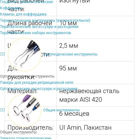
Вид рабочей
изогнутый
Гладилки стоматологические
части:
Коффердам
Клампы для коффердама
Терапевтические инструменты (вспомогательное)
Длина рабочей
10 мм
Терапевтические аксессуары и расходники
части:
Терапевтические наборы инструментов
Ширина
2,5 мм
рабочей части:
Ортопедические инструменты
Длина
95 мм
рукоятки:
Ортопедические инструменты
Пакеры для укладки ретракционной нити
Ортопедические аксессуары и расходники
Материал:
нержавеющая сталь
марки AISI 420
Общие инструменты
Гарантия:
6 месяцев
Производитель:
Ul Amin, Пакистан
Общие инструменты
Зеркала стоматологические