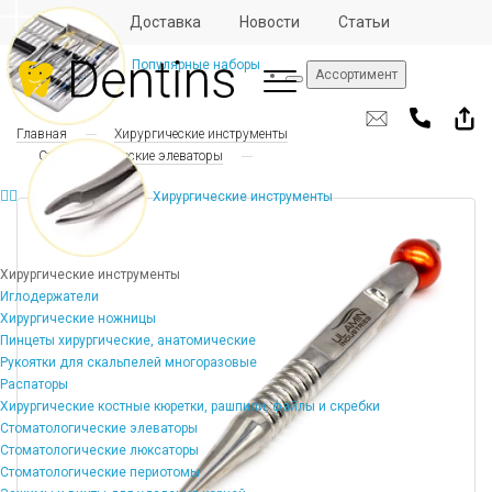
Отзывы
Доставка
Новости
Статьи
Популярные наборы
Ассортимент
Главная
Хирургические инструменты
Стоматологические элеваторы
Хирургические инструменты
Хирургические инструменты
Иглодержатели
Хирургические ножницы
Пинцеты хирургические, анатомические
Рукоятки для скальпелей многоразовые
Распаторы
Хирургические костные кюретки, рашпили, файлы и скребки
Стоматологические элеваторы
Стоматологические люксаторы
Стоматологические периотомы