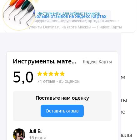
Инструменты для зубных техников
Микрохирургические, хирургические, ортодонтические
инструменты Dentins.ru на карте Москвы — Яндекс.Карты
Ассортимент
Популярные наборы
Стоматологические
Хирургические
аксессуары
инструменты
Общие инструменты
Пародонтологические
Стоматологические
инструменты
материалы
Ортодонтические
Расходные материалы