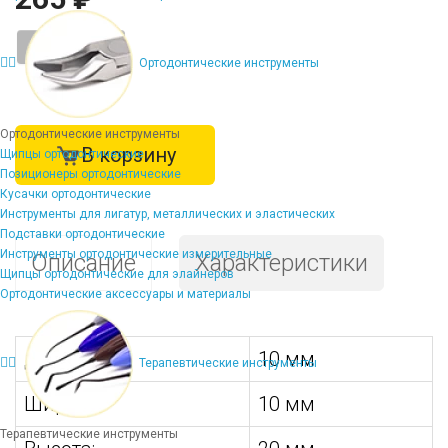
-
+
Ортодонтические инструменты
Ортодонтические инструменты
В корзину
Щипцы ортодонтические
Позиционеры ортодонтические
Кусачки ортодонтические
Инструменты для лигатур, металлических и эластических
Подставки ортодонтические
Инструменты ортодонтические измерительные
Описание
Характеристики
Щипцы ортодонтические для элайнеров
Ортодонтические аксессуары и материалы
Длина:
10 мм
Терапевтические инструменты
Ширина:
10 мм
Терапевтические инструменты