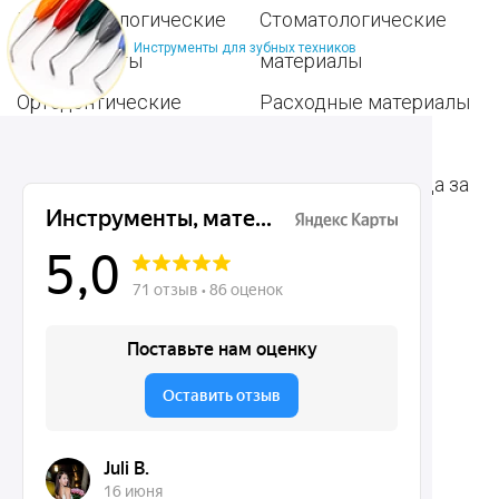
Пародонтологические
Стоматологические
Инструменты для зубных техников
инструменты
материалы
Ортодонтические
Расходные материалы
инструменты
для стоматологии
Терапевтические
Средства для ухода за
инструменты
полостью рта
Ортопедические
Зубным техникам
инструменты
Dentins.ru
Акции
О нас