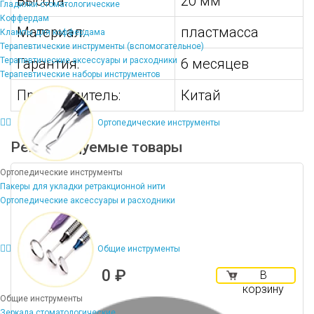
Высота:
20 мм
Гладилки стоматологические
Коффердам
Материал:
пластмасса
Клампы для коффердама
Терапевтические инструменты (вспомогательное)
Терапевтические аксессуары и расходники
Гарантия:
6 месяцев
Терапевтические наборы инструментов
Производитель:
Китай
Ортопедические инструменты
Рекомендуемые товары
Ортопедические инструменты
Пакеры для укладки ретракционной нити
Ортопедические аксессуары и расходники
Общие инструменты
0 ₽
В
корзину
Общие инструменты
Зеркала стоматологические