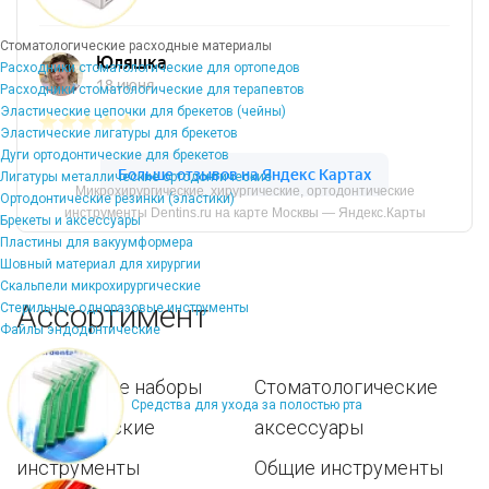
Стоматологические расходные материалы
Расходники стоматологические для ортопедов
Расходники стоматологические для терапевтов
Эластические цепочки для брекетов (чейны)
Эластические лигатуры для брекетов
Дуги ортодонтические для брекетов
Лигатуры металлические ортодонтические
Микрохирургические, хирургические, ортодонтические
Ортодонтические резинки (эластики)
инструменты Dentins.ru на карте Москвы — Яндекс.Карты
Брекеты и аксессуары
Пластины для вакуумформера
Шовный материал для хирургии
Скальпели микрохирургические
Ассортимент
Стерильные одноразовые инструменты
Файлы эндодонтические
Популярные наборы
Стоматологические
Средства для ухода за полостью рта
Хирургические
аксессуары
инструменты
Общие инструменты