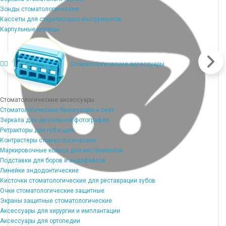
Зонды стоматологические
Кассеты для стерилизации инструментов
Карпульные шприцы
Стоматологические аксессуары
Стоматологические аксессуары
Стоматологические бинокуляры и свет
Зеркала для дентальной фотографии
Ретракторы для губ и щек
Контрастеры стоматологические
Маркировочные кольца для инструментов
Подставки для боров и эндофайлов
Линейки эндодонтические
Кисточки стоматологические для реставрации зубов
Очки стоматологические защитные
Экраны защитные стоматологические
Аксессуары для хирургии и имплантации
Аксессуары для ортопедии