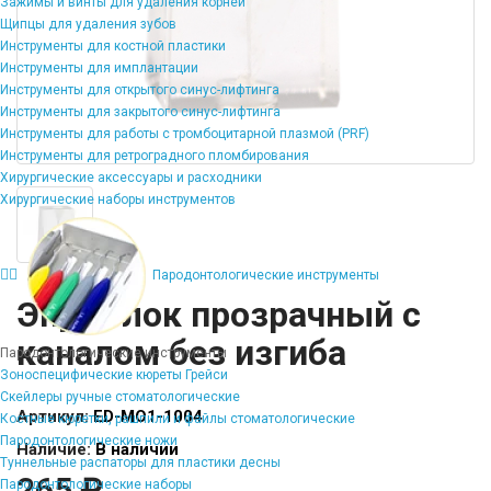
Зажимы и винты для удаления корней
Щипцы для удаления зубов
Инструменты для костной пластики
Инструменты для имплантации
Инструменты для открытого синус-лифтинга
Инструменты для закрытого синус-лифтинга
Инструменты для работы с тромбоцитарной плазмой (PRF)
Инструменты для ретроградного пломбирования
Хирургические аксессуары и расходники
Хирургические наборы инструментов
Пародонтологические инструменты
Эндоблок прозрачный с
каналом без изгиба
Пародонтологические инструменты
Зоноспецифические кюреты Грейси
Скейлеры ручные стоматологические
Артикул:
ED-MO1-1004
Костные кюретки, рашпили и файлы стоматологические
Пародонтологические ножи
Наличие:
В наличии
Туннельные распаторы для пластики десны
265 ₽
Пародонтологические наборы