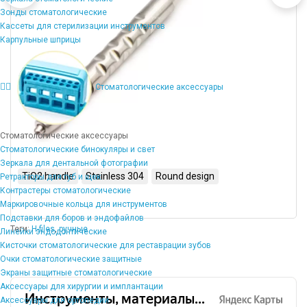
Зонды стоматологические
Кассеты для стерилизации инструментов
Карпульные шприцы
Стоматологические аксессуары
Стоматологические аксессуары
Стоматологические бинокуляры и свет
Зеркала для дентальной фотографии
TiO2 handle
Stainless 304
Round design
Ретракторы для губ и щек
Контрастеры стоматологические
Маркировочные кольца для инструментов
Подставки для боров и эндофайлов
Теги:
H-files
,
ручные
Линейки эндодонтические
Кисточки стоматологические для реставрации зубов
Очки стоматологические защитные
Экраны защитные стоматологические
Аксессуары для хирургии и имплантации
Аксессуары для ортопедии