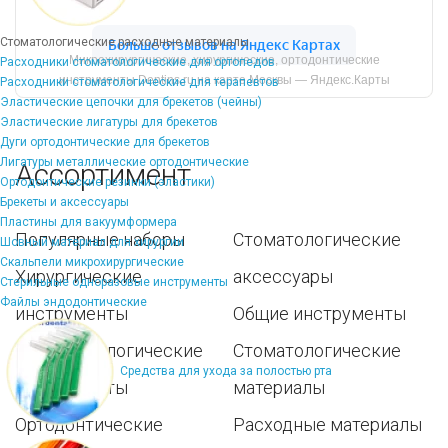
Стоматологические расходные материалы
Микрохирургические, хирургические, ортодонтические
Расходники стоматологические для ортопедов
инструменты Dentins.ru на карте Москвы — Яндекс.Карты
Расходники стоматологические для терапевтов
Эластические цепочки для брекетов (чейны)
Эластические лигатуры для брекетов
Дуги ортодонтические для брекетов
Лигатуры металлические ортодонтические
Ассортимент
Ортодонтические резинки (эластики)
Брекеты и аксессуары
Пластины для вакуумформера
Популярные наборы
Стоматологические
Шовный материал для хирургии
Скальпели микрохирургические
Хирургические
аксессуары
Стерильные одноразовые инструменты
Файлы эндодонтические
инструменты
Общие инструменты
Пародонтологические
Стоматологические
Средства для ухода за полостью рта
инструменты
материалы
Ортодонтические
Расходные материалы