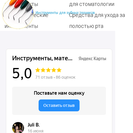
инструменты
для стоматологии
Инструменты для зубных техников
Терапевтические
Средства для ухода за
инструменты
полостью рта
Ортопедические
Зубным техникам
инструменты
Dentins.ru
Акции
О нас
Доставка и контакты
Политика конфиденциальности
Карта сайта