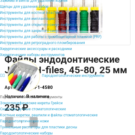
Зажимы и винты для удаления корней
Щипцы для удаления зубов
Инструменты для костной пластики
Инструменты для имплантации
Инструменты для открытого синус-лифтинга
Инструменты для закрытого синус-лифтинга
Инструменты для работы с тромбоцитарной плазмой (PRF)
Инструменты для ретроградного пломбирования
Хирургические аксессуары и расходники
Хирургические наборы инструментов
Файлы эндодонтические
JiNGC H-files, 45-80, 25 мм
Пародонтологические инструменты
Артикул:
FI-HF1-4580
Наличие:
В наличии
Пародонтологические инструменты
Зоноспецифические кюреты Грейси
235 ₽
Скейлеры ручные стоматологические
Костные кюретки, рашпили и файлы стоматологические
-
+
Пародонтологические ножи
Туннельные распаторы для пластики десны
Пародонтологические наборы