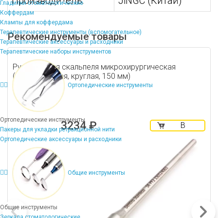
Производитель:
JiNGC (Китай)
Гладилки стоматологические
Коффердам
Клампы для коффердама
Терапевтические инструменты (вспомогательное)
Рекомендуемые товары
Терапевтические аксессуары и расходники
Терапевтические наборы инструментов
Рукоятка для скальпеля микрохирургическая
(многоразовая, круглая, 150 мм)
Ортопедические инструменты
Ортопедические инструменты
3234 ₽
В
Пакеры для укладки ретракционной нити
корзину
Ортопедические аксессуары и расходники
Общие инструменты
Общие инструменты
Зеркала стоматологические