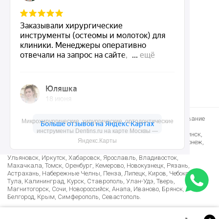
Контакты
8 (495) 150-55-92
mail@dentins.ru
Быстро доставим стоматологические инструменты и оборудование
Микрохирургические, хирургические, ортодонтические
по Москве, Санкт-Петербургу и в другие регионы: Краснодар,
инструменты Dentins.ru на карте Москвы —
Новосибирск, Екатеринбург, Нижний Новгород, Казань, Челябинск,
Яндекс.Карты
Омск, Самара, Ростов-на-Дону, Уфа, Красноярск, Пермь, Воронеж,
Волгоград, Саратов, Тюмень, Тольятти, Ижевск, Барнаул,
Ульяновск, Иркутск, Хабаровск, Ярославль, Владивосток,
Махачкала, Томск, Оренбург, Кемерово, Новокузнецк, Рязань,
Астрахань, Набережные Челны, Пенза, Липецк, Киров, Чебоксары,
Тула, Калининград, Курск, Ставрополь, Улан-Удэ, Тверь,
Магнитогорск, Сочи, Новороссийск, Анапа, Иваново, Брянск,
Белгород, Крым, Симферополь, Севастополь.
Лучшие условия доставки в Армению, Казахстан, Беларусь,
Узбекистан, Таджикистан, Азербайджан, Киргизию и многие другие