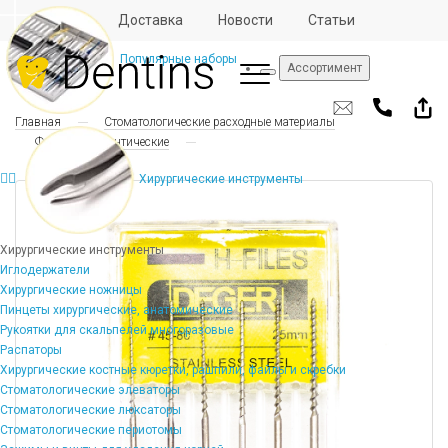
Отзывы
Доставка
Новости
Статьи
Популярные наборы
Ассортимент
Главная
Стоматологические расходные материалы
Файлы эндодонтические
Хирургические инструменты
Хирургические инструменты
Иглодержатели
Хирургические ножницы
Пинцеты хирургические, анатомические
Рукоятки для скальпелей многоразовые
Распаторы
Хирургические костные кюретки, рашпили, файлы и скребки
Стоматологические элеваторы
Стоматологические люксаторы
Стоматологические периотомы