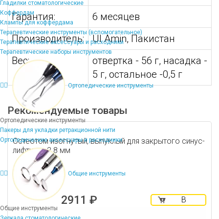
Гладилки стоматологические
Коффердам
Гарантия:
6 месяцев
Клампы для коффердама
Терапевтические инструменты (вспомогательное)
Производитель:
Ul Amin, Пакистан
Терапевтические аксессуары и расходники
Терапевтические наборы инструментов
Вес:
отвертка - 56 г, насадка -
5 г, остальное -0,5 г
Ортопедические инструменты
Рекомендуемые товары
Ортопедические инструменты
Пакеры для укладки ретракционной нити
Ортопедические аксессуары и расходники
Остеотом изогнутый, выпуклый для закрытого синус-
лифтинга 2.8 мм
Общие инструменты
2911 ₽
В
Общие инструменты
корзину
Зеркала стоматологические