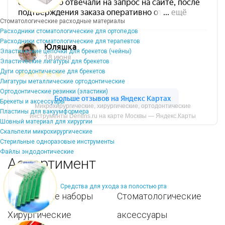
Стоматологические расходные материалы
Расходники стоматологические для ортопедов
Расходники стоматологические для терапевтов
Эластические цепочки для брекетов (чейны)
Эластические лигатуры для брекетов
Дуги ортодонтические для брекетов
Лигатуры металлические ортодонтические
Ортодонтические резинки (эластики)
Брекеты и аксессуары
Микрохирургические, хирургические, ортодонтические
Пластины для вакуумформера
инструменты Dentins.ru на карте Москвы — Яндекс.Карты
Шовный материал для хирургии
Скальпели микрохирургические
Стерильные одноразовые инструменты
Файлы эндодонтические
Ассортимент
Средства для ухода за полостью рта
Популярные наборы
Стоматологические
Хирургические
аксессуары