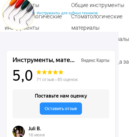
инструменты
Общие инструменты
Инструменты для зубных техников
Пародонтологические
Стоматологические
инструменты
материалы
Ортодонтические
Расходные материалы
инструменты
для стоматологии
Терапевтические
Средства для ухода за
инструменты
полостью рта
Ортопедические
Зубным техникам
инструменты
Dentins.ru
Акции