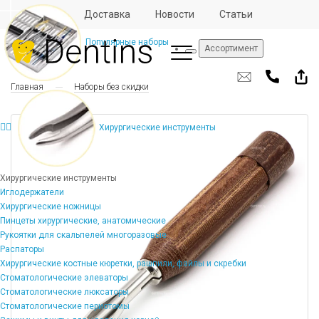
Отзывы
Доставка
Новости
Статьи
Популярные наборы
Ассортимент
Главная
Наборы без скидки
Хирургические инструменты
Хирургические инструменты
Иглодержатели
Хирургические ножницы
Пинцеты хирургические, анатомические
Рукоятки для скальпелей многоразовые
Распаторы
Хирургические костные кюретки, рашпили, файлы и скребки
Стоматологические элеваторы
Стоматологические люксаторы
Стоматологические периотомы