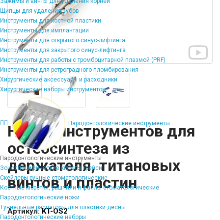
Зажимы и винты для удаления корней
Щипцы для удаления зубов
Инструменты для костной пластики
Инструменты для имплантации
Инструменты для открытого синус-лифтинга
Инструменты для закрытого синус-лифтинга
Инструменты для работы с тромбоцитарной плазмой (PRF)
Инструменты для ретроградного пломбирования
Хирургические аксессуары и расходники
Хирургические наборы инструментов
Пародонтологические инструменты
Набор инструментов для
остеосинтеза из
Пародонтологические инструменты
держателя, титановых
Зоноспецифические кюреты Грейси
винтов и пластин
Скейлеры ручные стоматологические
Костные кюретки, рашпили и файлы стоматологические
Пародонтологические ножи
Туннельные распаторы для пластики десны
Артикул:
KT-OS2
Пародонтологические наборы