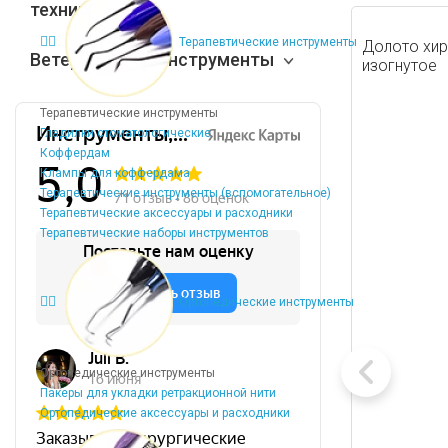
техников
Терапевтические инструменты
Долото хир
Ветеринарные инструменты
изогнутое
Терапевтические инструменты
Гладилки стоматологические
Коффердам
Клампы для коффердама
Терапевтические инструменты (вспомогательное)
Терапевтические аксессуары и расходники
Терапевтические наборы инструментов
Ортопедические инструменты
Ортопедические инструменты
Пакеры для укладки ретракционной нити
Ортопедические аксессуары и расходники