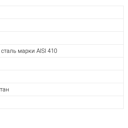
таль марки AISI 410
стан