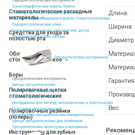
Пародонтологические инструменты
Зоноспецифические кюреты Грейси
Стоматологические расходные
Длина:
Скейлеры ручные стоматологические
материалы
Костные кюретки, рашпили и файлы стоматологические
Пародонтологические ножи
Ширина:
Туннельные распаторы для пластики десны
Средства для ухода за
Пародонтологические наборы
полостью рта
Диаметр 
Материал
Оборудование
Ортодонтические инструменты
стоматологическое
Материал
Боры
Ортодонтические инструменты
Гарантия
Щипцы ортодонтические
Полировочные щетки
Позиционеры ортодонтические
Производ
стоматологические
Кусачки ортодонтические
Инструменты для лигатур, металлических и эластических
Вес:
Подставки ортодонтические
Полировочные резинки
Инструменты ортодонтические измерительные
(полиры)
Щипцы ортодонтические для элайнеров
Ортодонтические аксессуары и материалы
Рекомен
Инструменты для зубных