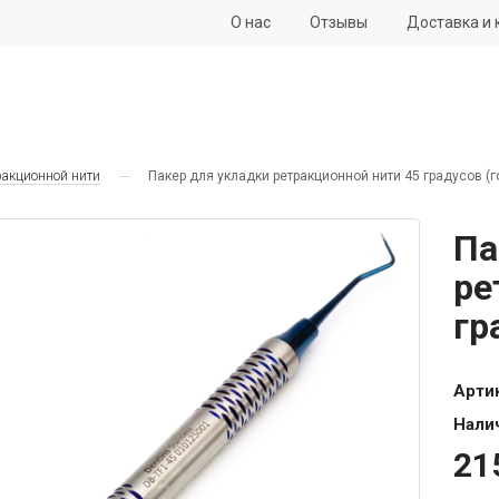
О нас
Отзывы
Доставка и 
ракционной нити
Пакер для укладки ретракционной нити 45 градусов (г
Па
ре
гр
Арти
Нали
21