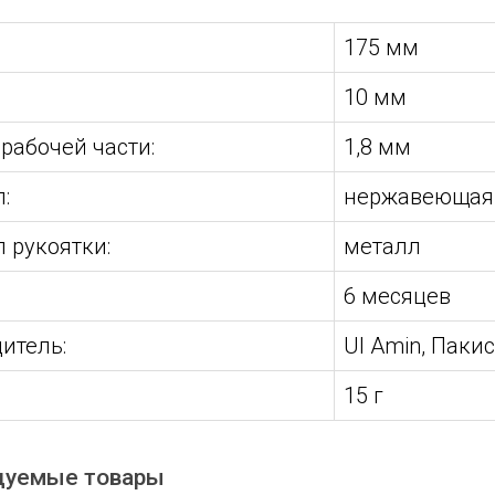
175 мм
10 мм
рабочей части:
1,8 мм
:
нержавеющая с
 рукоятки:
металл
:
6 месяцев
итель:
Ul Amin, Паки
15 г
дуемые товары