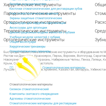
Хирургические инструменты
Общи
Линейки эндодонтические
Кисточки стоматологические для реставрации зубов
Пародонтологические инструменты
Стом
Очки стоматологические защитные
Экраны защитные стоматологические
Ортодонтические инструменты
Расх
Аксессуары для хирургии и имплантации
Аксессуары для ортопедии
Терапевтические инструменты
Средс
Демонстрационные модели челюстей с зубами
Учебные модели челюстей с зубами
Ортопедические инструменты
Зубн
Общие аксессуары
Хирургические тренажеры
Стоматологические сувениры
Быстро доставим стоматологические инструменты и оборудование по Мо
Ростов-на-Дону, Уфа, Красноярск, Пермь, Воронеж, Волгоград, Саратов
Новокузнецк, Рязань, Астрахань, Набережные Челны, Пенза, Липецк, Кир
Крым, Симферополь, Севастополь.
Стоматологические материалы
Лучшие условия доставки в Армению, Казахстан, Беларусь, Узбекиста
Стоматологические материалы
Силикон стоматологический
Композиты светового отверждения
Адгезивы стоматологические
Стоматологические материалы для реставрации