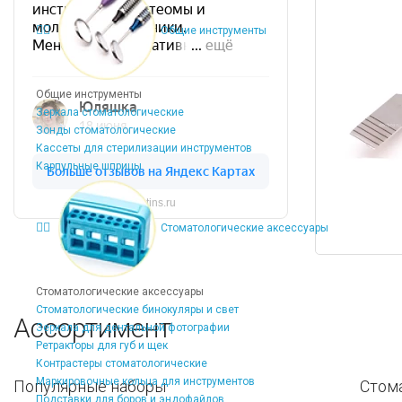
Общие инструменты
Общие инструменты
Зеркала стоматологические
Зонды стоматологические
Кассеты для стерилизации инструментов
Карпульные шприцы
Dentins.ru
Стоматологические аксессуары
Стоматологические аксессуары
Стоматологические бинокуляры и свет
Ассортимент
Зеркала для дентальной фотографии
Ретракторы для губ и щек
Контрастеры стоматологические
Маркировочные кольца для инструментов
Популярные наборы
Стом
Подставки для боров и эндофайлов