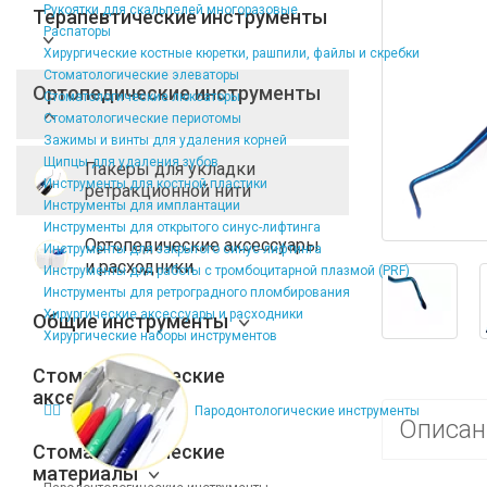
Рукоятки для скальпелей многоразовые
Терапевтические инструменты
Распаторы
Хирургические костные кюретки, рашпили, файлы и скребки
Стоматологические элеваторы
Ортопедические инструменты
Стоматологические люксаторы
Стоматологические периотомы
Зажимы и винты для удаления корней
Щипцы для удаления зубов
Пакеры для укладки
Инструменты для костной пластики
ретракционной нити
Инструменты для имплантации
Инструменты для открытого синус-лифтинга
Ортопедические аксессуары
Инструменты для закрытого синус-лифтинга
и расходники
Инструменты для работы с тромбоцитарной плазмой (PRF)
Инструменты для ретроградного пломбирования
Хирургические аксессуары и расходники
Общие инструменты
Хирургические наборы инструментов
Стоматологические
аксессуары
Пародонтологические инструменты
Описан
Стоматологические
материалы