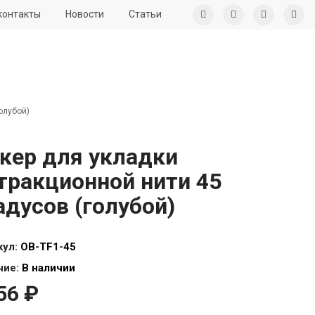
контакты
Новости
Статьи
олубой)
кер для укладки
тракционной нити 45
адусов (голубой)
кул:
OB-TF1-45
чие:
В наличии
56 ₽