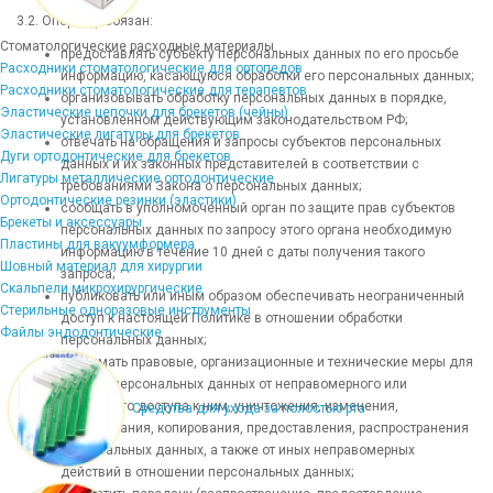
3.2. Оператор обязан:
Стоматологические расходные материалы
предоставлять субъекту персональных данных по его просьбе
Расходники стоматологические для ортопедов
информацию, касающуюся обработки его персональных данных;
Расходники стоматологические для терапевтов
организовывать обработку персональных данных в порядке,
Эластические цепочки для брекетов (чейны)
установленном действующим законодательством РФ;
Эластические лигатуры для брекетов
отвечать на обращения и запросы субъектов персональных
Дуги ортодонтические для брекетов
данных и их законных представителей в соответствии с
Лигатуры металлические ортодонтические
требованиями Закона о персональных данных;
Ортодонтические резинки (эластики)
сообщать в уполномоченный орган по защите прав субъектов
Брекеты и аксессуары
персональных данных по запросу этого органа необходимую
Пластины для вакуумформера
информацию в течение 10 дней с даты получения такого
Шовный материал для хирургии
запроса;
Скальпели микрохирургические
публиковать или иным образом обеспечивать неограниченный
Стерильные одноразовые инструменты
доступ к настоящей Политике в отношении обработки
Файлы эндодонтические
персональных данных;
принимать правовые, организационные и технические меры для
защиты персональных данных от неправомерного или
случайного доступа к ним, уничтожения, изменения,
Средства для ухода за полостью рта
блокирования, копирования, предоставления, распространения
персональных данных, а также от иных неправомерных
действий в отношении персональных данных;