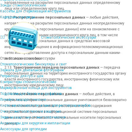
направленные на раскрытие персональных данных определенному
Зонды стоматологические
лицу или определенному кругу лиц.
Кассеты для стерилизации инструментов
Карпульные шприцы
2.12.
Распространение персональных данных
— любые действия,
направленные на раскрытие персональных данных неопределенному
кругу лиц (передача персональных данных) или на ознакомление с
персональными данными неограниченного круга лиц, в том числе
Стоматологические аксессуары
обнародование персональных данных в средствах массовой
информации, размещение в информационно-телекоммуникационных
сетях или предоставление доступа к персональным данным каким-
Стоматологические аксессуары
либо иным способом.
Стоматологические бинокуляры и свет
2.13.
Трансграничная передача персональных данных
— передача
Зеркала для дентальной фотографии
персональных данных на территорию иностранного государства органу
Ретракторы для губ и щек
власти иностранного государства, иностранному физическому или
Контрастеры стоматологические
иностранному юридическому лицу.
Маркировочные кольца для инструментов
Подставки для боров и эндофайлов
2.14.
Уничтожение персональных данных
— любые действия, в
Линейки эндодонтические
результате которых персональные данные уничтожаются безвозвратно
Кисточки стоматологические для реставрации зубов
с невозможностью дальнейшего восстановления содержания
Очки стоматологические защитные
персональных данных в информационной системе персональных
Экраны защитные стоматологические
данных и/или уничтожаются материальные носители персональных
Аксессуары для хирургии и имплантации
данных.
Аксессуары для ортопедии