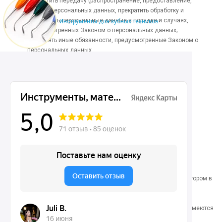
прекратить передачу (распространение, предоставление,
доступ) персональных данных, прекратить обработку и
уничтожить персональные данные в порядке и случаях,
Инструменты для зубных техников
предусмотренных Законом о персональных данных;
исполнять иные обязанности, предусмотренные Законом о
персональных данных.
4. Основные права и
обязанности субъектов
персональных данных
4.1. Субъекты персональных данных имеют право:
получать информацию, касающуюся обработки его
персональных данных, за исключением случаев,
предусмотренных федеральными законами. Сведения
предоставляются субъекту персональных данных Оператором в
доступной форме, и в них не должны содержаться
персональные данные, относящиеся к другим субъектам
персональных данных, за исключением случаев, когда имеются
законные основания для раскрытия таких персональных