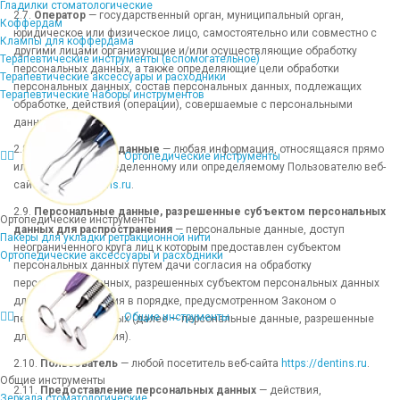
Гладилки стоматологические
2.7.
Оператор
— государственный орган, муниципальный орган,
Коффердам
юридическое или физическое лицо, самостоятельно или совместно с
Клампы для коффердама
другими лицами организующие и/или осуществляющие обработку
Терапевтические инструменты (вспомогательное)
персональных данных, а также определяющие цели обработки
Терапевтические аксессуары и расходники
персональных данных, состав персональных данных, подлежащих
Терапевтические наборы инструментов
обработке, действия (операции), совершаемые с персональными
данными.
2.8.
Персональные данные
— любая информация, относящаяся прямо
Ортопедические инструменты
или косвенно к определенному или определяемому Пользователю веб-
сайта
https://dentins.ru
.
2.9.
Персональные данные, разрешенные субъектом персональных
Ортопедические инструменты
данных для распространения
— персональные данные, доступ
Пакеры для укладки ретракционной нити
неограниченного круга лиц к которым предоставлен субъектом
Ортопедические аксессуары и расходники
персональных данных путем дачи согласия на обработку
персональных данных, разрешенных субъектом персональных данных
для распространения в порядке, предусмотренном Законом о
Общие инструменты
персональных данных (далее — персональные данные, разрешенные
для распространения).
2.10.
Пользователь
— любой посетитель веб-сайта
https://dentins.ru
.
Общие инструменты
2.11.
Предоставление персональных данных
— действия,
Зеркала стоматологические