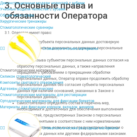
3. Основные права и
Демонстрационные модели челюстей с зубами
Учебные модели челюстей с зубами
обязанности Оператора
Общие аксессуары
Хирургические тренажеры
Стоматологические сувениры
3.1. Оператор имеет право:
получать от субъекта персональных данных достоверную
информацию и/или документы, содержащие персональные
Стоматологические материалы
данные;
в случае отзыва субъектом персональных данных согласия на
обработку персональных данных, а также направления
Стоматологические материалы
обращения с требованием о прекращении обработки
Силикон стоматологический
персональных данных, Оператор вправе продолжить обработку
Композиты светового отверждения
персональных данных без согласия субъекта персональных
Адгезивы стоматологические
данных при наличии оснований, указанных в Законе о
Стоматологические материалы для реставрации
персональных данных;
Ортодонтические материалы для фиксации брекетов
самостоятельно определять состав и перечень мер,
Материалы для фиксации коронок, вкладок, виниров
необходимых и достаточных для обеспечения выполнения
обязанностей, предусмотренных Законом о персональных
данных и принятыми в соответствии с ним нормативными
правовыми актами, если иное не предусмотрено Законом о
Стоматологические расходные материалы
персональных данных или другими федеральными законами.