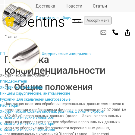
Отзывы
Доставка
Новости
Статьи
Популярные наборы
Ассортимент
Главная
Хирургические инструменты
Политика
конфиденциальности
Хирургические инструменты
Иглодержатели
1. Общие положения
Хирургические ножницы
Пинцеты хирургические, анатомические
Рукоятки для скальпелей многоразовые
Настоящая политика обработки персональных данных составлена в
Распаторы
соответствии с требованиями Федерального закона от 27.07.2006. №
Хирургические костные кюретки, рашпили, файлы и скребки
152-ФЗ «О персональных данных» (далее — Закон о персональных
Стоматологические элеваторы
данных) и определяет порядок обработки персональных данных и
Стоматологические люксаторы
меры по обеспечению безопасности персональных данных,
Стоматологические периотомы
предпринимаемые компанией "Dentins" (далее — Оператор).