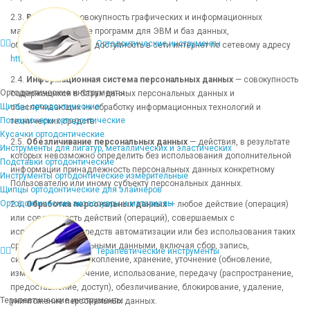
2.3.
Веб-сайт
— совокупность графических и информационных
материалов, а также программ для ЭВМ и баз данных,
Ортодонтические инструменты
обеспечивающих их доступность в сети интернет по сетевому адресу
https://dentins.ru
.
2.4.
Информационная система персональных данных
— совокупность
Ортодонтические инструменты
содержащихся в базах данных персональных данных и
Щипцы ортодонтические
обеспечивающих их обработку информационных технологий и
Позиционеры ортодонтические
технических средств.
Кусачки ортодонтические
2.5.
Обезличивание персональных данных
— действия, в результате
Инструменты для лигатур, металлических и эластических
которых невозможно определить без использования дополнительной
Подставки ортодонтические
информации принадлежность персональных данных конкретному
Инструменты ортодонтические измерительные
Пользователю или иному субъекту персональных данных.
Щипцы ортодонтические для элайнеров
Ортодонтические аксессуары и материалы
2.6.
Обработка персональных данных
— любое действие (операция)
или совокупность действий (операций), совершаемых с
использованием средств автоматизации или без использования таких
средств с персональными данными, включая сбор, запись,
Терапевтические инструменты
систематизацию, накопление, хранение, уточнение (обновление,
изменение), извлечение, использование, передачу (распространение,
предоставление, доступ), обезличивание, блокирование, удаление,
Терапевтические инструменты
уничтожение персональных данных.