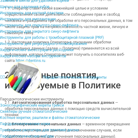
Зажимы и винты для удаления корней
Щипцы для удаления зубов
1.1. Оператор ставит своей важнейшей целью и условием
Инструменты для костной пластики
осуществления своей деятельности соблюдение прав и свобод
Инструменты для имплантации
человека и гражданина при обработке его персональных данных, в том
Инструменты для открытого синус-лифтинга
числе защиты прав на неприкосновенность частной жизни, личную и
Инструменты для закрытого синус-лифтинга
семейную тайну.
Инструменты для работы с тромбоцитарной плазмой (PRF)
1.2. Настоящая политика Оператора в отношении обработки
Инструменты для ретроградного пломбирования
персональных данных (далее — Политика) применяется ко всей
Хирургические аксессуары и расходники
информации, которую Оператор может получить о посетителях веб-
Хирургические наборы инструментов
сайта
https://dentins.ru
.
2. Основные понятия,
Пародонтологические инструменты
используемые в Политике
Пародонтологические инструменты
2.1.
Автоматизированная обработка персональных данных
—
Зоноспецифические кюреты Грейси
обработка персональных данных с помощью средств вычислительной
Скейлеры ручные стоматологические
техники.
Костные кюретки, рашпили и файлы стоматологические
Пародонтологические ножи
2.2.
Блокирование персональных данных
— временное прекращение
Туннельные распаторы для пластики десны
обработки персональных данных (за исключением случаев, если
Пародонтологические наборы
обработка необходима для уточнения персональных данных).