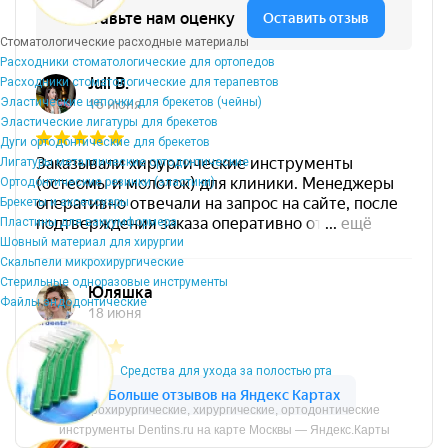
Стоматологические расходные материалы
Расходники стоматологические для ортопедов
Расходники стоматологические для терапевтов
Эластические цепочки для брекетов (чейны)
Эластические лигатуры для брекетов
Дуги ортодонтические для брекетов
Лигатуры металлические ортодонтические
Ортодонтические резинки (эластики)
Брекеты и аксессуары
Пластины для вакуумформера
Шовный материал для хирургии
Скальпели микрохирургические
Стерильные одноразовые инструменты
Файлы эндодонтические
Средства для ухода за полостью рта
Микрохирургические, хирургические, ортодонтические
инструменты Dentins.ru на карте Москвы — Яндекс.Карты