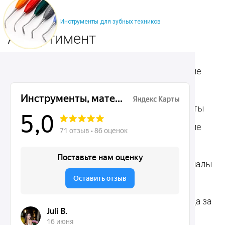
Инструменты для зубных техников
Ассортимент
Популярные наборы
Стоматологические
Хирургические
аксессуары
инструменты
Общие инструменты
Пародонтологические
Стоматологические
инструменты
материалы
Ортодонтические
Расходные материалы
инструменты
для стоматологии
Терапевтические
Средства для ухода за
инструменты
полостью рта