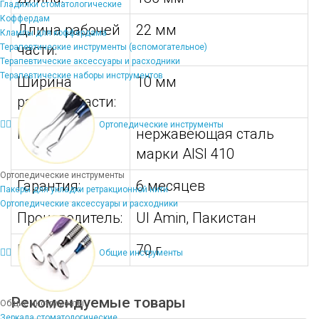
Гладилки стоматологические
Коффердам
Длина рабочей
22 мм
Клампы для коффердама
части:
Терапевтические инструменты (вспомогательное)
Терапевтические аксессуары и расходники
Терапевтические наборы инструментов
Ширина
10 мм
рабочей части:
Ортопедические инструменты
Материал:
нержавеющая сталь
марки AISI 410
Ортопедические инструменты
Гарантия:
6 месяцев
Пакеры для укладки ретракционной нити
Ортопедические аксессуары и расходники
Производитель:
Ul Amin, Пакистан
Вес:
70 г
Общие инструменты
Рекомендуемые товары
Общие инструменты
Зеркала стоматологические