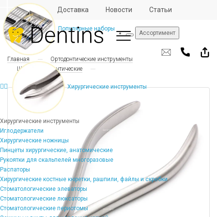
Отзывы
Доставка
Новости
Статьи
Популярные наборы
Ассортимент
Главная
Ортодонтические инструменты
Щипцы ортодонтические
Хирургические инструменты
Хирургические инструменты
Иглодержатели
Хирургические ножницы
Пинцеты хирургические, анатомические
Рукоятки для скальпелей многоразовые
Распаторы
Хирургические костные кюретки, рашпили, файлы и скребки
Стоматологические элеваторы
Стоматологические люксаторы
Стоматологические периотомы