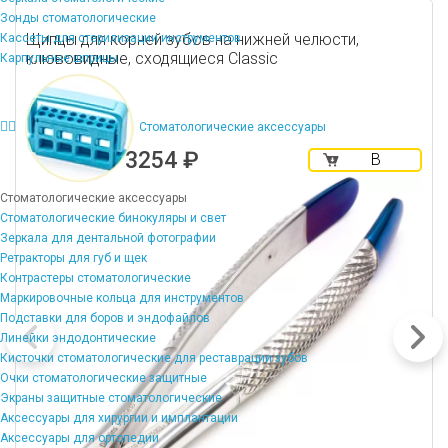
Зонды стоматологические
Щипцы для корней зубов на нижней челюсти,
Кассеты для стерилизации инструментов
клювовидные, сходящиеся Classic
Карпульные шприцы
Стоматологические аксессуары
3254 ₽
В
корзину
Стоматологические аксессуары
Стоматологические бинокуляры и свет
Зеркала для дентальной фотографии
Ретракторы для губ и щек
Контрастеры стоматологические
Маркировочные кольца для инструментов
Подставки для боров и эндофайлов
Линейки эндодонтические
Кисточки стоматологические для реставрации зубов
Очки стоматологические защитные
Экраны защитные стоматологические
Аксессуары для хирургии и имплантации
Аксессуары для ортопедии