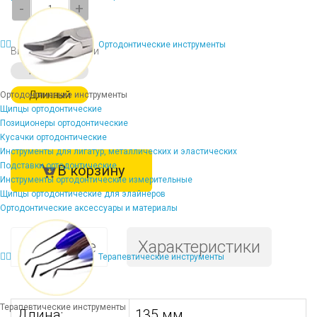
-
+
Ортодонтические инструменты
Вид рабочей части
Короткий
Длинный
Ортодонтические инструменты
Щипцы ортодонтические
Позиционеры ортодонтические
Кусачки ортодонтические
Инструменты для лигатур, металлических и эластических
Подставки ортодонтические
В корзину
Инструменты ортодонтические измерительные
Щипцы ортодонтические для элайнеров
Ортодонтические аксессуары и материалы
Описание
Характеристики
Терапевтические инструменты
Терапевтические инструменты
Длина:
135 мм