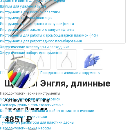
Зажимы и винты для удаления корней
Щипцы для удаления зубов
Инструменты для костной пластики
Инструменты для имплантации
Инструменты для открытого синус-лифтинга
Инструменты для закрытого синус-лифтинга
Инструменты для работы с тромбоцитарной плазмой (PRF)
Инструменты для ретроградного пломбирования
Хирургические аксессуары и расходники
Хирургические наборы инструментов
Пародонтологические инструменты
Щипцы Энгля, длинные
Пародонтологические инструменты
Зоноспецифические кюреты Грейси
Артикул:
OR-CV1-lng
Скейлеры ручные стоматологические
Наличие:
В наличии
Костные кюретки, рашпили и файлы стоматологические
4851 ₽
Пародонтологические ножи
Туннельные распаторы для пластики десны
Пародонтологические наборы