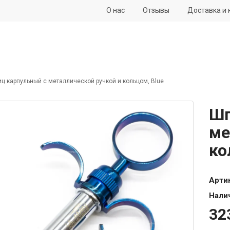
О нас
Отзывы
Доставка и 
ц карпульный с металлической ручкой и кольцом, Blue
Шп
ме
ко
Арти
Нали
32