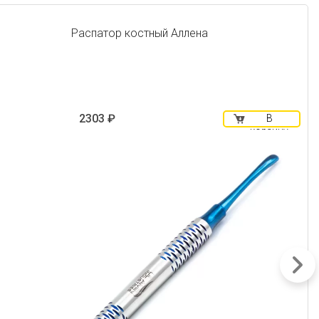
Распатор костный Аллена
2303 ₽
В
корзину