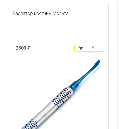
Распатор костный Мольта
2303 ₽
В
корзину