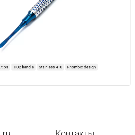
 tips
TiO2 handle
Stainless 410
Rhombic design
.ru
Контакты