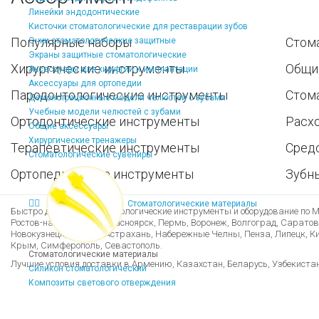
Линейки эндодонтические
Кисточки стоматологические для реставрации зубов
Популярные наборы
Стом
Очки стоматологические защитные
Экраны защитные стоматологические
Хирургические инструменты
Общи
Аксессуары для хирургии и имплантации
Аксессуары для ортопедии
Пародонтологические инструменты
Стом
Демонстрационные модели челюстей с зубами
Учебные модели челюстей с зубами
Ортодонтические инструменты
Расх
Общие аксессуары
Хирургические тренажеры
Терапевтические инструменты
Средс
Стоматологические сувениры
Ортопедические инструменты
Зубн
Стоматологические материалы
Быстро доставим стоматологические инструменты и оборудование по Мо
Ростов-на-Дону, Уфа, Красноярск, Пермь, Воронеж, Волгоград, Саратов
Новокузнецк, Рязань, Астрахань, Набережные Челны, Пенза, Липецк, Кир
Крым, Симферополь, Севастополь.
Стоматологические материалы
Лучшие условия доставки в Армению, Казахстан, Беларусь, Узбекиста
Силикон стоматологический
Композиты светового отверждения
Адгезивы стоматологические
Стоматологические материалы для реставрации