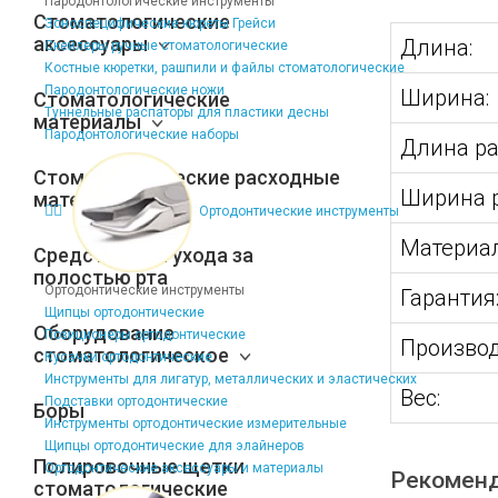
Пародонтологические инструменты
Стоматологические
Зоноспецифические кюреты Грейси
аксессуары
Длина:
Скейлеры ручные стоматологические
Костные кюретки, рашпили и файлы стоматологические
Пародонтологические ножи
Ширина:
Стоматологические
Туннельные распаторы для пластики десны
материалы
Пародонтологические наборы
Длина ра
Стоматологические расходные
Ширина р
материалы
Ортодонтические инструменты
Материал
Средства для ухода за
полостью рта
Ортодонтические инструменты
Гарантия
Щипцы ортодонтические
Оборудование
Позиционеры ортодонтические
Производ
стоматологическое
Кусачки ортодонтические
Инструменты для лигатур, металлических и эластических
Вес:
Подставки ортодонтические
Боры
Инструменты ортодонтические измерительные
Щипцы ортодонтические для элайнеров
Полировочные щетки
Ортодонтические аксессуары и материалы
Рекомен
стоматологические