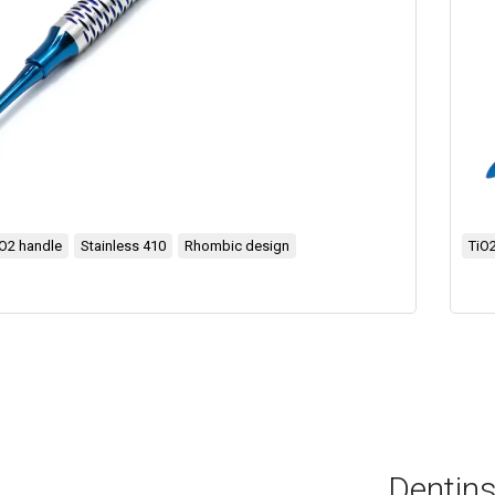
iO2 handle
Stainless 410
Rhombic design
TiO2
Dentins