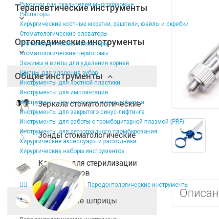
Рукоятки для скальпелей многоразовые
Терапевтические инструменты
Распаторы
Хирургические костные кюретки, рашпили, файлы и скребки
Стоматологические элеваторы
Ортопедические инструменты
Стоматологические люксаторы
Стоматологические периотомы
Зажимы и винты для удаления корней
Щипцы для удаления зубов
Общие инструменты
Инструменты для костной пластики
Инструменты для имплантации
Инструменты для открытого синус-лифтинга
Зеркала стоматологические
Инструменты для закрытого синус-лифтинга
Инструменты для работы с тромбоцитарной плазмой (PRF)
Инструменты для ретроградного пломбирования
Зонды стоматологические
Хирургические аксессуары и расходники
Хирургические наборы инструментов
Кассеты для стерилизации
инструментов
Пародонтологические инструменты
Описан
Карпульные шприцы