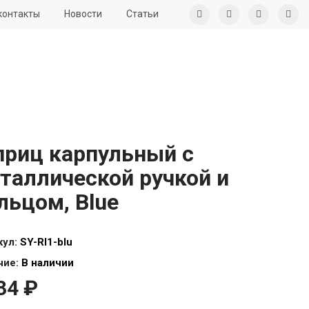
контакты
Новости
Статьи
риц карпульный с
таллической ручкой и
льцом, Blue
кул:
SY-RI1-blu
чие:
В наличии
34 ₽