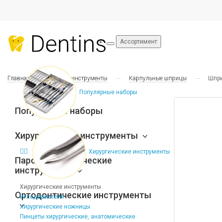
Ассортимент
Главная
Общие инструменты
Карпульные шприцы
Шпри
Популярные наборы
Популярные наборы
Хирургические инструменты
Хирургические инструменты
Пародонтологические
инструменты
Хирургические инструменты
Ортодонтические инструменты
Иглодержатели
Хирургические ножницы
Пинцеты хирургические, анатомические