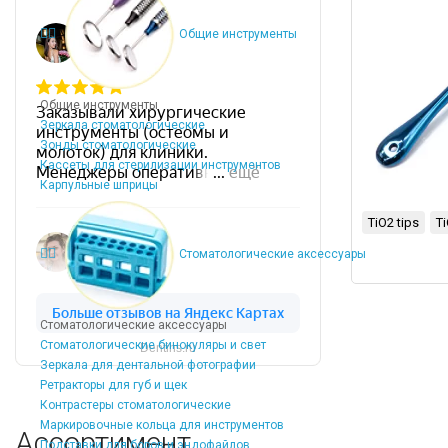
Общие инструменты
Общие инструменты
Зеркала стоматологические
Зонды стоматологические
Кассеты для стерилизации инструментов
Карпульные шприцы
TiO2 tips
T
Стоматологические аксессуары
Стоматологические аксессуары
Стоматологические бинокуляры и свет
Dentins.ru
Зеркала для дентальной фотографии
Ретракторы для губ и щек
Контрастеры стоматологические
Маркировочные кольца для инструментов
Ассортимент
Подставки для боров и эндофайлов